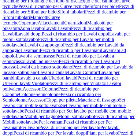
ricambio per Prolunghe del tubo di risciacquo e del cannotto
Curve
tecniche
Pezzi di ricambio per Curve tecniche
Sifoni per bidet
Pezzi di
ricambio per Sifoni per bidet
Sifoni tubolari
Pezzi di ricambio per
Sifoni tubolari
Manicotti
Curve
tecniche
Coperture
Allacciamenti
Guarnizioni
Manicotti per
brasatura
Zona lavabo
Lavabi
Lavabi
Pezzi di ricambio per
Lavabi
Lavabi doppi
Pezzi di ricambio per Lavabi doppi
Lavabi per
mobili sottolavabo
Pezzi di ricambio per Lavabi per mobili
sottolavabo
Lavabi da appoggio
Pezzi di ricambio per Lavabi da
appoggio
Lavamani
Pezzi di ricambio per Lavamani
Lavamani ad
angolo
Lavabi a semincasso
Pezzi di ricambio per Lavabi a
semincasso
Lavabi ad incasso
Pezzi di ricambio per Lavabi ad
incasso
Lavabi da incasso sottopiano
Pezzi di ricambio per Lavabi da
incasso sottopiano
Lavabi a canale
Lavabi Comfort
Lavabi per
bambini
Lavabi a canale
Ulteriori lavabi
Pezzi di ricambio per
Ulteriori lavabi
Vuotatoi
Pezzi di ricambio per Vuotatoi
Lavatoi
polivalenti
Accessori
Colonne
Pezzi di ricambio per
Colonne
Colonne
Semicolonne
Pezzi di ricambio per
Semicolonne
Accessori
Tappi per piletta
Materiale di fissaggio
Set
lavabo con mobile sottolavabo
Set lavabo per mobile con mobile
sottolavabo
Pezzi di ricambio per Set lavabo per mobile con mobile
sottolavabo
Mobili per bagno
Mobili sottolavabo
Pezzi di ricambio per
Mobili sottolavabo
Per lavamani
Pezzi di ricambio per Per
lavamani
Per lavabi
Pezzi di ricambio per Per lavabi
Per lavabi
doppi
Pezzi di ricambio per Per lavabi doppi
Piani per lavabo
Pezzi di