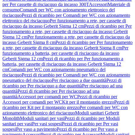
per Per cassette di risciacquo da incasso 300T
Accessori
Materiale di
consumo
Comandi per WC con azionamento elettronico del
risciacquo
Pezzi di ricambio per Comandi per WC con azionamento
elettronico del risciacquo
Per funzionamento a rete, per cassette di
risciacquo da incasso Geberit Sigma 12 cm
Pezzi di ricambio per Per
funzionamento a rete, per cassette di risciacquo da incasso Geberit
Sigma 12 cm
Per funzionamento a rete, per cassette di risciacquo da
incasso Geberit Sigma 8 cm
Pezzi di ricambio per Per funzionamento
a rete, per cassette di risciacquo da incasso Geberit Sigma 8 cm
Per
funzionamento a batteria, per cassette di risciacquo da incasso
Geberit Sigma 12 cm
Pezzi di ricambio per Per funzionamento a
batteria, per cassette di risciacquo da incasso Geberit Sigma 12
cm
Comandi per WC con azionamento pneumatico del
risciacquo
Pezzi di ricambio per Comandi per WC con azionamento
pneumatico del risciacquo
Per risciacquo a due quantità
Pezzi di
ricambio per Per risciacquo a due quantità
Per risciacquo ad una
quantità
Pezzi di ricambio per Per risciacquo ad una
quantità
Accessori per comandi per WC
Pezzi di ricambio per
Accessori per comandi per WC
Kit per il montaggio grezzo
Pezzi di
ricambio per Kit per il montaggio grezzo
Per comandi per WC con
azionamento elettronico del risciacquo
Moduli sanitari Geberit
Monolith
Moduli sanitari per vasi
Pezzi di ricambio per Moduli
sanitari per vasi
Per vasi sospesi
Pezzi di ricambio per Per vasi
sospesi
Per vaso a pavimento
Pezzi di ricambio per Per vaso a
pavimento
Accessori
Pezzi di ricambio per Accessori
Moduli sanitari