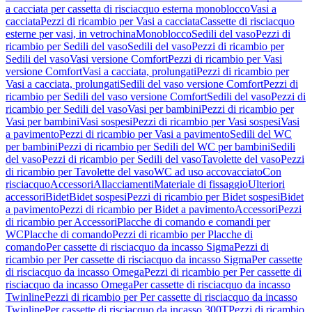
a cacciata per cassetta di risciacquo esterna monoblocco
Vasi a
cacciata
Pezzi di ricambio per Vasi a cacciata
Cassette di risciacquo
esterne per vasi, in vetrochina
Monoblocco
Sedili del vaso
Pezzi di
ricambio per Sedili del vaso
Sedili del vaso
Pezzi di ricambio per
Sedili del vaso
Vasi versione Comfort
Pezzi di ricambio per Vasi
versione Comfort
Vasi a cacciata, prolungati
Pezzi di ricambio per
Vasi a cacciata, prolungati
Sedili del vaso versione Comfort
Pezzi di
ricambio per Sedili del vaso versione Comfort
Sedili del vaso
Pezzi di
ricambio per Sedili del vaso
Vasi per bambini
Pezzi di ricambio per
Vasi per bambini
Vasi sospesi
Pezzi di ricambio per Vasi sospesi
Vasi
a pavimento
Pezzi di ricambio per Vasi a pavimento
Sedili del WC
per bambini
Pezzi di ricambio per Sedili del WC per bambini
Sedili
del vaso
Pezzi di ricambio per Sedili del vaso
Tavolette del vaso
Pezzi
di ricambio per Tavolette del vaso
WC ad uso accovacciato
Con
risciacquo
Accessori
Allacciamenti
Materiale di fissaggio
Ulteriori
accessori
Bidet
Bidet sospesi
Pezzi di ricambio per Bidet sospesi
Bidet
a pavimento
Pezzi di ricambio per Bidet a pavimento
Accessori
Pezzi
di ricambio per Accessori
Placche di comando e comandi per
WC
Placche di comando
Pezzi di ricambio per Placche di
comando
Per cassette di risciacquo da incasso Sigma
Pezzi di
ricambio per Per cassette di risciacquo da incasso Sigma
Per cassette
di risciacquo da incasso Omega
Pezzi di ricambio per Per cassette di
risciacquo da incasso Omega
Per cassette di risciacquo da incasso
Twinline
Pezzi di ricambio per Per cassette di risciacquo da incasso
Twinline
Per cassette di risciacquo da incasso 300T
Pezzi di ricambio