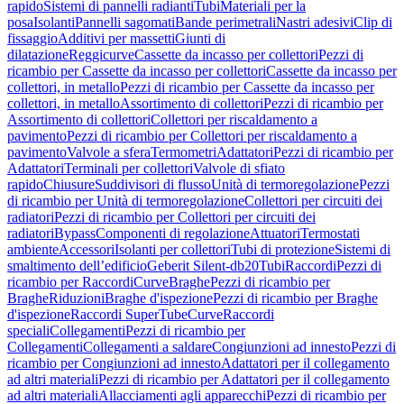
rapido
Sistemi di pannelli radianti
Tubi
Materiali per la
posa
Isolanti
Pannelli sagomati
Bande perimetrali
Nastri adesivi
Clip di
fissaggio
Additivi per massetti
Giunti di
dilatazione
Reggicurve
Cassette da incasso per collettori
Pezzi di
ricambio per Cassette da incasso per collettori
Cassette da incasso per
collettori, in metallo
Pezzi di ricambio per Cassette da incasso per
collettori, in metallo
Assortimento di collettori
Pezzi di ricambio per
Assortimento di collettori
Collettori per riscaldamento a
pavimento
Pezzi di ricambio per Collettori per riscaldamento a
pavimento
Valvole a sfera
Termometri
Adattatori
Pezzi di ricambio per
Adattatori
Terminali per collettori
Valvole di sfiato
rapido
Chiusure
Suddivisori di flusso
Unità di termoregolazione
Pezzi
di ricambio per Unità di termoregolazione
Collettori per circuiti dei
radiatori
Pezzi di ricambio per Collettori per circuiti dei
radiatori
Bypass
Componenti di regolazione
Attuatori
Termostati
ambiente
Accessori
Isolanti per collettori
Tubi di protezione
Sistemi di
smaltimento dell’edificio
Geberit Silent-db20
Tubi
Raccordi
Pezzi di
ricambio per Raccordi
Curve
Braghe
Pezzi di ricambio per
Braghe
Riduzioni
Braghe d'ispezione
Pezzi di ricambio per Braghe
d'ispezione
Raccordi SuperTube
Curve
Raccordi
speciali
Collegamenti
Pezzi di ricambio per
Collegamenti
Collegamenti a saldare
Congiunzioni ad innesto
Pezzi di
ricambio per Congiunzioni ad innesto
Adattatori per il collegamento
ad altri materiali
Pezzi di ricambio per Adattatori per il collegamento
ad altri materiali
Allacciamenti agli apparecchi
Pezzi di ricambio per