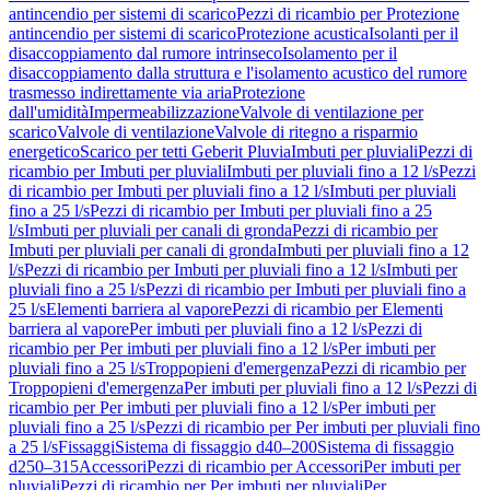
antincendio per sistemi di scarico
Pezzi di ricambio per Protezione
antincendio per sistemi di scarico
Protezione acustica
Isolanti per il
disaccoppiamento dal rumore intrinseco
Isolamento per il
disaccoppiamento dalla struttura e l'isolamento acustico del rumore
trasmesso indirettamente via aria
Protezione
dall'umidità
Impermeabilizzazione
Valvole di ventilazione per
scarico
Valvole di ventilazione
Valvole di ritegno a risparmio
energetico
Scarico per tetti Geberit Pluvia
Imbuti per pluviali
Pezzi di
ricambio per Imbuti per pluviali
Imbuti per pluviali fino a 12 l/s
Pezzi
di ricambio per Imbuti per pluviali fino a 12 l/s
Imbuti per pluviali
fino a 25 l/s
Pezzi di ricambio per Imbuti per pluviali fino a 25
l/s
Imbuti per pluviali per canali di gronda
Pezzi di ricambio per
Imbuti per pluviali per canali di gronda
Imbuti per pluviali fino a 12
l/s
Pezzi di ricambio per Imbuti per pluviali fino a 12 l/s
Imbuti per
pluviali fino a 25 l/s
Pezzi di ricambio per Imbuti per pluviali fino a
25 l/s
Elementi barriera al vapore
Pezzi di ricambio per Elementi
barriera al vapore
Per imbuti per pluviali fino a 12 l/s
Pezzi di
ricambio per Per imbuti per pluviali fino a 12 l/s
Per imbuti per
pluviali fino a 25 l/s
Troppopieni d'emergenza
Pezzi di ricambio per
Troppopieni d'emergenza
Per imbuti per pluviali fino a 12 l/s
Pezzi di
ricambio per Per imbuti per pluviali fino a 12 l/s
Per imbuti per
pluviali fino a 25 l/s
Pezzi di ricambio per Per imbuti per pluviali fino
a 25 l/s
Fissaggi
Sistema di fissaggio d40–200
Sistema di fissaggio
d250–315
Accessori
Pezzi di ricambio per Accessori
Per imbuti per
pluviali
Pezzi di ricambio per Per imbuti per pluviali
Per