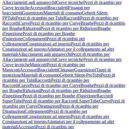
Allacciamenti agli apparecchi
Curve tecniche
Pezzi di ricambio per
Curve tecniche
Accessori
Braccialetti
Fissaggi per
braccialetti
Guarnizioni
Materiali di consumo
Geberit Silent-
PP
Tubi
Pezzi di ricambio per Tubi
Raccordi
Pezzi di ricambio per
Raccordi
Curve
Pezzi di ricambio per Curve
Braghe
Pezzi di ricambio
per Braghe
Riduzioni
Pezzi di ricambio per Riduzioni
Braghe
d'ispezione
Pezzi di ricambio per Braghe
d'ispezione
Collegamenti
Pezzi di ricambio per
Collegamenti
Congiunzioni ad innesto
Pezzi di ricambio per
Congiunzioni ad innesto
Adattatori per il collegamento ad altri
materiali
Allacciamenti agli apparecchi
Pezzi di ricambio per
Allacciamenti agli apparecchi
Curve tecniche
Pezzi di ricambio per
Curve tecniche
Manicotti
Pezzi di ricambio per
Manicotti
Accessori
Braccialetti
Chiusure
Guarnizioni
Tappi di
protezione
Materiali di consumo
Geberit Silent-Pro
Tubi
Pezzi di
ricambio per Tubi
Raccordi
Pezzi di ricambio per
Raccordi
Curve
Pezzi di ricambio per Curve
Braghe
Pezzi di ricambio
per Braghe
Riduzioni
Pezzi di ricambio per Riduzioni
Braghe
d'ispezione
Pezzi di ricambio per Braghe d'ispezione
Raccordi
SuperTube
Pezzi di ricambio per Raccordi SuperTube
Curve
Pezzi di
ricambio per Curve
Diramazioni
Pezzi di ricambio per
Diramazioni
Collegamenti
Pezzi di ricambio per
Collegamenti
Congiunzioni ad innesto
Pezzi di ricambio per
Congiunzioni ad innesto
Adattatori per il collegamento ad altri
materiali
Accessori
Pezzi di ricambio per