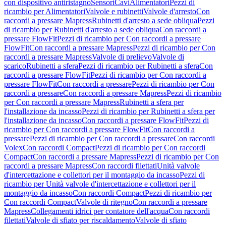
con dispositivo antiristagno
Sensori
Cavi
Alimentatori
Pezzi di
ricambio per Alimentatori
Valvole e rubinetti
Valvole d'arresto
Con
raccordi a pressare Mapress
Rubinetti d'arresto a sede obliqua
Pezzi
di ricambio per Rubinetti d'arresto a sede obliqua
Con raccordi a
pressare FlowFit
Pezzi di ricambio per Con raccordi a pressare
FlowFit
Con raccordi a pressare Mapress
Pezzi di ricambio per Con
raccordi a pressare Mapress
Valvole di prelievo
Valvole di
scarico
Rubinetti a sfera
Pezzi di ricambio per Rubinetti a sfera
Con
raccordi a pressare FlowFit
Pezzi di ricambio per Con raccordi a
pressare FlowFit
Con raccordi a pressare
Pezzi di ricambio per Con
raccordi a pressare
Con raccordi a pressare Mapress
Pezzi di ricambio
per Con raccordi a pressare Mapress
Rubinetti a sfera per
l'installazione da incasso
Pezzi di ricambio per Rubinetti a sfera per
l'installazione da incasso
Con raccordi a pressare FlowFit
Pezzi di
ricambio per Con raccordi a pressare FlowFit
Con raccordi a
pressare
Pezzi di ricambio per Con raccordi a pressare
Con raccordi
Volex
Con raccordi Compact
Pezzi di ricambio per Con raccordi
Compact
Con raccordi a pressare Mapress
Pezzi di ricambio per Con
raccordi a pressare Mapress
Con raccordi filettati
Unità valvole
d'intercettazione e collettori per il montaggio da incasso
Pezzi di
ricambio per Unità valvole d'intercettazione e collettori per il
montaggio da incasso
Con raccordi Compact
Pezzi di ricambio per
Con raccordi Compact
Valvole di ritegno
Con raccordi a pressare
Mapress
Collegamenti idrici per contatore dell'acqua
Con raccordi
filettati
Valvole di sfiato per riscaldamento
Valvole di sfiato