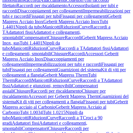
monostrato
Raccordi
Allacciamenti
Collettori con raccordo
filettato
Raccordi per riscaldamento
Accessori
Isolanti per tubi e
raccordi
Disaccoppiamenti per collegamenti
Impermeabilizzazioni per
tubi e raccordi
Fissaggi per tubi
Fissaggi per collegamenti
Geberit
Mapress Acciaio Inox
Geberit Mapress Acciaio Inox
Tubi
1.4401
Nippli da tubo
Manicotti
Riduzioni
Curve
Raccordi a
T
Adattatori fissi
Adattatori e collegamenti,
smontabili
Compensatori
Chiusure
Raccordi
Geberit Mapress Acciaio
Inox, gas
Tubi 1.4401
Nippli da
tubo
Manicotti
Riduzioni
Curve
Raccordi a T
Adattatori fissi
Adattatori
e collegamenti, smontabili
Chiusure
Raccordi
Accessori Geberit
Mapress Acciaio Inox
Disaccoppiamenti per
collegamenti
Impermeabilizzazioni per tubi e raccordi
Fissaggi per
tubi
Fissaggi per collegamenti
Guarnizioni del sistema
Kit di viti per
collegamenti a flangia
Geberit Mapress Therm
Tubi
Therm
Raccordi
Manicotti
Riduzioni
Curve
Raccordi a T
Adattatori
fissi
Adattatori e giunzioni, removibili
Compensatori
assiali
Chiusure
Raccordi per riscaldamento
Chiusure per
riscaldamento
Accessori per Geberit Mapress Therm
Guarnizioni del
sistema
Kit di viti per collegamenti a flangia
Fissaggi per tubi
Geberit
Mapress acciaio al Carbonio
Geberit Mapress Acciaio al
Carbonio
Tubi 1.0034
Tubi 1.0215
Nippli da
tubo
Manicotti
Riduzioni
Curve
Raccordi a T
Croci a 90
gradi
Adattatori fissi
Adattatori e collegamenti,
smontabili
Compensatori
Chiusure
Raccordi per