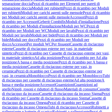
separazione doccia
Pezzi di ricambio per Elementi per pareti di
separazione doccia
Moduli per rubinetti
Pezzi di ricambio per Moduli
per rubinetti
Moduli per carichi agenti sulle mensole
Pezzi di ricambio
per Moduli per carichi agenti sulle mensole
Accessori
Pezzi di
ricambio per Accessori
Geberit Combifix
Moduli d'installazione
Pezzi
di ricambio per Moduli d'installazione
Moduli per WC
Pezzi di
ricambio per Moduli per WC
Moduli per lavabi
Pezzi di ricambio per
Moduli per lavabi
Moduli per bidet
Pezzi di ricambio per Moduli per
bidet
Moduli per docce
Pezzi di ricambio per Moduli per
docce
Accessori
Per moduli WC
Per fissaggi
Cassette di risciacquo
esterne
Cassette di risciacquo esterne per vasi, in materiale
sintetico
Pezzi di ricambio per Cassette di risciacquo esterne per vasi,
in materiale sintetico
Ad alta posizione
Pezzi di ricambio per Ad alta
posizione
A bassa e media posizione
Pezzi di ricambio per A bassa e
media posizione
Cassette di risciacquo esterne per vasi, in
ceramica
Pezzi di ricambio per Cassette di risciacquo esterne per
vasi, in ceramica
Monoblocco
Pezzi di ricambio per Monoblocco
Tubi
di risciacquo per cassette di risciacquo esterne
Ad alta posizione
A
bassa e media posizione
Accessori
Guarnizioni
Guarnizioni ad
anello
Nippli, rosoni e riduttori di flusso
Materiali di consumo
Cassette
di risciacquo da incasso
Cassette di risciacquo da incasso Sigma
Pezzi
di ricambio per Cassette di risciacquo da incasso Sigma
Cassette di
risciacquo da incasso Omega
Pezzi di ricambio per Cassette di
risciacquo da incasso Omega
Tubi di risciacquo
Accessori
Rubinetti a
galleggiante e batterie di scarico
Rubinetti a galleggiante
Pezzi di