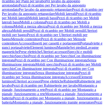
ricambio per Piani per lavabo
Per lavabo da appoggio
arrotondato
Pezzi di ricambio per Per lavabo da appoggio
arrotondato
Per lavabo da appoggio rettangolare
Pezzi di ricambio per
Per lavabo da appoggio rettangolare
Mobili laterali
Pezzi di ricambio
per Mobili laterali
Mobili laterali bassi
Pezzi di ricambio per Mobili
laterali bassi
Mobili a colonna
Pezzi di ricambio per Mobili a
colonna
Mobili a mezza altezza
Pezzi di ricambio per Mobili a mezza
altezza
Mobili pensili
Pezzi di ricambio per Mobili pensili
Ulteriori
mobili per bagno
Pezzi di ricambio per Ulteriori mobili per
bagno
Mensole contenitore
Pezzi di ricambio per Mensole
contenitore
Accessori
Inserti per cassetti e portaoggetti
Portasalviette e
ganci portasalviette
Elementi luminosi
Maniglie
Set piedini
Lavagne
magnetiche
Prese elettriche
Ulteriori accessori
Specchi e mobili
specchio
Specchio
Pezzi di ricambio per Specchio
Con illuminazione
integrata
Pezzi di ricambio per Con illuminazione integrata
Senza
illuminazione integrata
Mobili specchio
Pezzi di ricambio per Mobili
specchio
Con illuminazione integrata
Pezzi di ricambio per Con
illuminazione integrata
Senza illuminazione integrata
Pezzi di
ricambio per Senza illuminazione integrata
Accessori
Elementi
luminosi
Ulteriori accessori
Prese elettriche
Rubinetti
Rubinetterie per
lavabo
Pezzi di ricambio per Rubinetterie per lavabo
Montaggio a
pianale, funzionamento a rete
Pezzi di ricambio per Montaggio a
pianale, funzionamento a rete
Montaggio a pianale, funzionamento a
batteria
Pezzi di ricambio per Montaggio a pianale, funzionamento a
batteria
Montaggio a pianale, funzionamento tramite generatore
Pezzi