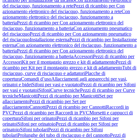
ricambio per Installazione da incasso
Con azionamento elettronico
del risciacquo, funzionamento a rete
Pezzi di ricambio per Con
azionamento elettronico del risciacquo, funzionamento a rete
Con
azionamento elettronico del risciacquo, funzionamento a
batteria
Pezzi di ricambio per Con azionamento elettronico del
risciacquo, funzionamento a batteria
Con azionamento pneumatico
del risciacquo
Pezzi di ricambio per Con azionamento pneumatico
del risciacquo
Installazione esterna
Pezzi di ricambio per Installazione
esterna
Con azionamento elettronico del risciacquo, funzionamento a
batteria
Pezzi di ricambio per Con azionamento elettronico del
risciacquo, funzionamento a batteria
Accessori
Pezzi di ricambio per
Accessori
Kit per il montaggio grezzo e kit di adattamento
Pezzi di
ricambio per Kit per il montaggio grezzo e kit di adattamento
Tubi di
risciacquo, curve di risciacquo e adattatori
Placche di
copertura
Comandi d’uso
Allacciamenti agli apparecchi per vasi,
orinatoi e bidet
Sifoni per vasi e vuotatoi
Pezzi di ricambio per Sifoni
per vasi e vuotatoi
Sifoni
Curve tecniche
Pezzi di ricambio per Curve
tecniche
Manicotti
Pezzi di ricambio per Manicotti
Set per
allacciamento
Pezzi di ricambio per Set per
allacciamento
Cannotti
Pezzi di ricambio per Cannotti
Raccordi in
PVC
Pezzi di ricambio per Raccordi in PVC
Morsetti e cappucci di
copertura
Sifoni per orinatoi
Pezzi di ricambio per Sifoni per
orinatoi
Sifoni per orinatoio
Pezzi di ricambio per Sifoni per
orinatoio
Sifoni tubolari
Pezzi di ricambio per Sifoni
tubolari
Prolunghe del tubo di risciacquo e del cannotto
Pezzi di