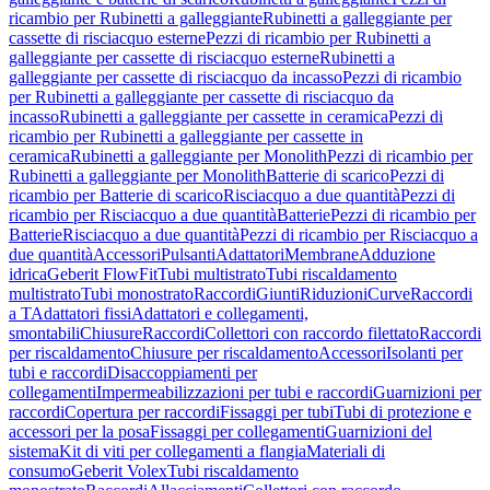
ricambio per Rubinetti a galleggiante
Rubinetti a galleggiante per
cassette di risciacquo esterne
Pezzi di ricambio per Rubinetti a
galleggiante per cassette di risciacquo esterne
Rubinetti a
galleggiante per cassette di risciacquo da incasso
Pezzi di ricambio
per Rubinetti a galleggiante per cassette di risciacquo da
incasso
Rubinetti a galleggiante per cassette in ceramica
Pezzi di
ricambio per Rubinetti a galleggiante per cassette in
ceramica
Rubinetti a galleggiante per Monolith
Pezzi di ricambio per
Rubinetti a galleggiante per Monolith
Batterie di scarico
Pezzi di
ricambio per Batterie di scarico
Risciacquo a due quantità
Pezzi di
ricambio per Risciacquo a due quantità
Batterie
Pezzi di ricambio per
Batterie
Risciacquo a due quantità
Pezzi di ricambio per Risciacquo a
due quantità
Accessori
Pulsanti
Adattatori
Membrane
Adduzione
idrica
Geberit FlowFit
Tubi multistrato
Tubi riscaldamento
multistrato
Tubi monostrato
Raccordi
Giunti
Riduzioni
Curve
Raccordi
a T
Adattatori fissi
Adattatori e collegamenti,
smontabili
Chiusure
Raccordi
Collettori con raccordo filettato
Raccordi
per riscaldamento
Chiusure per riscaldamento
Accessori
Isolanti per
tubi e raccordi
Disaccoppiamenti per
collegamenti
Impermeabilizzazioni per tubi e raccordi
Guarnizioni per
raccordi
Copertura per raccordi
Fissaggi per tubi
Tubi di protezione e
accessori per la posa
Fissaggi per collegamenti
Guarnizioni del
sistema
Kit di viti per collegamenti a flangia
Materiali di
consumo
Geberit Volex
Tubi riscaldamento