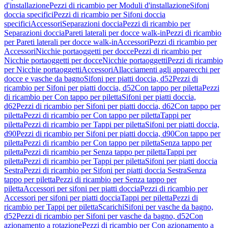
d'installazione
Pezzi di ricambio per Moduli d'installazione
Sifoni
doccia specifici
Pezzi di ricambio per Sifoni doccia
specifici
Accessori
Separazioni doccia
Pezzi di ricambio per
Separazioni doccia
Pareti laterali per docce walk-in
Pezzi di ricambio
per Pareti laterali per docce walk-in
Accessori
Pezzi di ricambio per
Accessori
Nicchie portaoggetti per docce
Pezzi di ricambio per
Nicchie portaoggetti per docce
Nicchie portaoggetti
Pezzi di ricambio
per Nicchie portaoggetti
Accessori
Allacciamenti agli apparecchi per
docce e vasche da bagno
Sifoni per piatti doccia, d52
Pezzi di
ricambio per Sifoni per piatti doccia, d52
Con tappo per piletta
Pezzi
di ricambio per Con tappo per piletta
Sifoni per piatti doccia,
d62
Pezzi di ricambio per Sifoni per piatti doccia, d62
Con tappo per
piletta
Pezzi di ricambio per Con tappo per piletta
Tappi per
piletta
Pezzi di ricambio per Tappi per piletta
Sifoni per piatti doccia,
d90
Pezzi di ricambio per Sifoni per piatti doccia, d90
Con tappo per
piletta
Pezzi di ricambio per Con tappo per piletta
Senza tappo per
piletta
Pezzi di ricambio per Senza tappo per piletta
Tappi per
piletta
Pezzi di ricambio per Tappi per piletta
Sifoni per piatti doccia
Sestra
Pezzi di ricambio per Sifoni per piatti doccia Sestra
Senza
tappo per piletta
Pezzi di ricambio per Senza tappo per
piletta
Accessori per sifoni per piatti doccia
Pezzi di ricambio per
Accessori per sifoni per piatti doccia
Tappi per piletta
Pezzi di
ricambio per Tappi per piletta
Scarichi
Sifoni per vasche da bagno,
d52
Pezzi di ricambio per Sifoni per vasche da bagno, d52
Con
azionamento a rotazione
Pezzi di ricambio per Con azionamento a