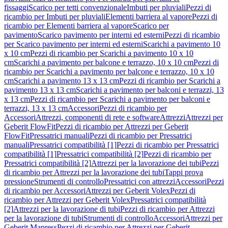
fissaggi
Scarico per tetti convenzionale
Imbuti per pluviali
Pezzi di
ricambio per Imbuti per pluviali
Elementi barriera al vapore
Pezzi di
ricambio per Elementi barriera al vapore
Scarico per
pavimento
Scarico pavimento per interni ed esterni
Pezzi di ricambio
per Scarico pavimento per interni ed esterni
Scarichi a pavimento 10
x 10 cm
Pezzi di ricambio per Scarichi a pavimento 10 x 10
cm
Scarichi a pavimento per balcone e terrazzo, 10 x 10 cm
Pezzi di
ricambio per Scarichi a pavimento per balcone e terrazzo, 10 x 10
cm
Scarichi a pavimento 13 x 13 cm
Pezzi di ricambio per Scarichi a
pavimento 13 x 13 cm
Scarichi a pavimento per balconi e terrazzi, 13
x 13 cm
Pezzi di ricambio per Scarichi a pavimento per balconi e
terrazzi, 13 x 13 cm
Accessori
Pezzi di ricambio per
Accessori
Attrezzi, componenti di rete e software
Attrezzi
Attrezzi per
Geberit FlowFit
Pezzi di ricambio per Attrezzi per Geberit
FlowFit
Pressatrici manuali
Pezzi di ricambio per Pressatrici
manuali
Pressatrici compatibilità [1]
Pezzi di ricambio per Pressatrici
compatibilità [1]
Pressatrici compatibilità [2]
Pezzi di ricambio per
Pressatrici compatibilità [2]
Attrezzi per la lavorazione dei tubi
Pezzi
di ricambio per Attrezzi per la lavorazione dei tubi
Tappi prova
pressione
Strumenti di controllo
Pressatrici con attrezzi
Accessori
Pezzi
di ricambio per Accessori
Attrezzi per Geberit Volex
Pezzi di
ricambio per Attrezzi per Geberit Volex
Pressatrici compatibilità
[2]
Attrezzi per la lavorazione di tubi
Pezzi di ricambio per Attrezzi
per la lavorazione di tubi
Strumenti di controllo
Accessori
Attrezzi per
Geberit Mapress
Pezzi di ricambio per Attrezzi per Geberit