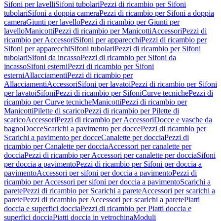
Sifoni per lavelli
Sifoni tubolari
Pezzi di ricambio per Sifoni
tubolari
Sifoni a doppia camera
Pezzi di ricambio per Sifoni a doppia
camera
Giunti per lavello
Pezzi di ricambio per Giunti per
lavello
Manicotti
Pezzi di ricambio per Manicotti
Accessori
Pezzi di
ricambio per Accessori
Sifoni per apparecchi
Pezzi di ricambio per
Sifoni per apparecchi
Sifoni tubolari
Pezzi di ricambio per Sifoni
tubolari
Sifoni da incasso
Pezzi di ricambio per Sifoni da
incasso
Sifoni esterni
Pezzi di ricambio per Sifoni
esterni
Allacciamenti
Pezzi di ricambio per
Allacciamenti
Accessori
Sifoni per lavatoi
Pezzi di ricambio per Sifoni
per lavatoi
Sifoni
Pezzi di ricambio per Sifoni
Curve tecniche
Pezzi di
ricambio per Curve tecniche
Manicotti
Pezzi di ricambio per
Manicotti
Pilette di scarico
Pezzi di ricambio per Pilette di
scarico
Accessori
Pezzi di ricambio per Accessori
Docce e vasche da
bagno
Docce
Scarichi a pavimento per docce
Pezzi di ricambio per
Scarichi a pavimento per docce
Canalette per doccia
Pezzi di
ricambio per Canalette per doccia
Accessori per canalette per
doccia
Pezzi di ricambio per Accessori per canalette per doccia
Sifoni
per doccia a pavimento
Pezzi di ricambio per Sifoni per doccia a
pavimento
Accessori per sifoni per doccia a pavimento
Pezzi di
ricambio per Accessori per sifoni per doccia a pavimento
Scarichi a
parete
Pezzi di ricambio per Scarichi a parete
Accessori per scarichi a
parete
Pezzi di ricambio per Accessori per scarichi a parete
Piatti
doccia e superfici doccia
Pezzi di ricambio per Piatti doccia e
superfici doccia
Piatti doccia in vetrochina
Moduli