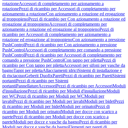
rotazione
Accessori di completamento per azionamento a
rotazione
Pezzi di ricambio per Accessori di completamento per
azionamento a rotazione
Con azionamento a rotazione ed erogazione
al troppopieno
Pezzi di ricambio per Con azionamento a rotazione ed
erogazione al troppopieno
Accessori di completamento per
azionamento a rotazione ed erogazione al troppopieno
Pezzi di
ricambio per Accessori di completamento per azionamento a
rotazione ed erogazione al troppopieno
Con azionamento a pressione
PushControl
Pezzi di ricambio per Con azionamento a pressione
PushControl
Accessori di completamento per comando a pressione
PushControl
Pezzi di ricambio per Accessori di completamento per
comando a pressione PushControl
Con tappo per piletta
Pezzi di
ricambio per Con tappo per piletta
Accessori per sifoni per vasche da
bagno
Tappi per piletta
Allacciamenti idrici
Sistemi di installazione e
di risciacquo
Geberit Duofix
Pareti
Pezzi di ricambio per Pareti
Sistemi
portanti
Pezzi di ricambio per Sistemi
portanti
Pannellature
Accessori
Pezzi di ricambio per Accessori
Moduli
d'installazione
Pezzi di ricambio per Moduli d'installazione
Moduli
per WC
Pezzi di ricambio per Moduli per WC
Moduli per
lavabi
Pezzi di ricambio per Moduli per lavabi
Moduli per bidet
Pezzi
di ricambio per Moduli per bidet
Moduli per orinatoi
Pezzi di
ricambio per Moduli per orinatoi
Moduli per docce con scarico a
parete
Pezzi di ricambio per Moduli per docce con scarico a
parete
Moduli per docce e vasche da bagno
Pezzi di ricambio per
Moduli per docce e vasche da bagno
Elementi per pareti di