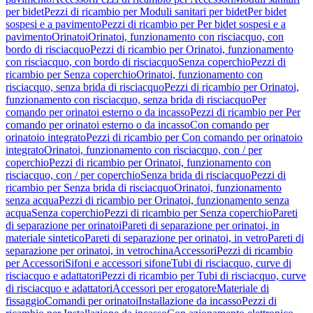
per bidet
Pezzi di ricambio per Moduli sanitari per bidet
Per bidet
sospesi e a pavimento
Pezzi di ricambio per Per bidet sospesi e a
pavimento
Orinatoi
Orinatoi, funzionamento con risciacquo, con
bordo di risciacquo
Pezzi di ricambio per Orinatoi, funzionamento
con risciacquo, con bordo di risciacquo
Senza coperchio
Pezzi di
ricambio per Senza coperchio
Orinatoi, funzionamento con
risciacquo, senza brida di risciacquo
Pezzi di ricambio per Orinatoi,
funzionamento con risciacquo, senza brida di risciacquo
Per
comando per orinatoi esterno o da incasso
Pezzi di ricambio per Per
comando per orinatoi esterno o da incasso
Con comando per
orinatoio integrato
Pezzi di ricambio per Con comando per orinatoio
integrato
Orinatoi, funzionamento con risciacquo, con / per
coperchio
Pezzi di ricambio per Orinatoi, funzionamento con
risciacquo, con / per coperchio
Senza brida di risciacquo
Pezzi di
ricambio per Senza brida di risciacquo
Orinatoi, funzionamento
senza acqua
Pezzi di ricambio per Orinatoi, funzionamento senza
acqua
Senza coperchio
Pezzi di ricambio per Senza coperchio
Pareti
di separazione per orinatoi
Pareti di separazione per orinatoi, in
materiale sintetico
Pareti di separazione per orinatoi, in vetro
Pareti di
separazione per orinatoi, in vetrochina
Accessori
Pezzi di ricambio
per Accessori
Sifoni e accessori sifone
Tubi di risciacquo, curve di
risciacquo e adattatori
Pezzi di ricambio per Tubi di risciacquo, curve
di risciacquo e adattatori
Accessori per erogatore
Materiale di
fissaggio
Comandi per orinatoi
Installazione da incasso
Pezzi di