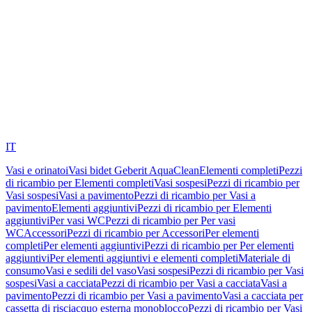
IT
Vasi e orinatoi
Vasi bidet Geberit AquaClean
Elementi completi
Pezzi
di ricambio per Elementi completi
Vasi sospesi
Pezzi di ricambio per
Vasi sospesi
Vasi a pavimento
Pezzi di ricambio per Vasi a
pavimento
Elementi aggiuntivi
Pezzi di ricambio per Elementi
aggiuntivi
Per vasi WC
Pezzi di ricambio per Per vasi
WC
Accessori
Pezzi di ricambio per Accessori
Per elementi
completi
Per elementi aggiuntivi
Pezzi di ricambio per Per elementi
aggiuntivi
Per elementi aggiuntivi e elementi completi
Materiale di
consumo
Vasi e sedili del vaso
Vasi sospesi
Pezzi di ricambio per Vasi
sospesi
Vasi a cacciata
Pezzi di ricambio per Vasi a cacciata
Vasi a
pavimento
Pezzi di ricambio per Vasi a pavimento
Vasi a cacciata per
cassetta di risciacquo esterna monoblocco
Pezzi di ricambio per Vasi