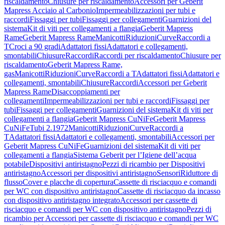
riscaldamento
Chiusure per riscaldamento
Accessori per Geberit
Mapress Acciaio al Carbonio
Impermeabilizzazioni per tubi e
raccordi
Fissaggi per tubi
Fissaggi per collegamenti
Guarnizioni del
sistema
Kit di viti per collegamenti a flangia
Geberit Mapress
Rame
Geberit Mapress Rame
Manicotti
Riduzioni
Curve
Raccordi a
T
Croci a 90 gradi
Adattatori fissi
Adattatori e collegamenti,
smontabili
Chiusure
Raccordi
Raccordi per riscaldamento
Chiusure per
riscaldamento
Geberit Mapress Rame,
gas
Manicotti
Riduzioni
Curve
Raccordi a T
Adattatori fissi
Adattatori e
collegamenti, smontabili
Chiusure
Raccordi
Accessori per Geberit
Mapress Rame
Disaccoppiamenti per
collegamenti
Impermeabilizzazioni per tubi e raccordi
Fissaggi per
tubi
Fissaggi per collegamenti
Guarnizioni del sistema
Kit di viti per
collegamenti a flangia
Geberit Mapress CuNiFe
Geberit Mapress
CuNiFe
Tubi 2.1972
Manicotti
Riduzioni
Curve
Raccordi a
T
Adattatori fissi
Adattatori e collegamenti, smontabili
Accessori per
Geberit Mapress CuNiFe
Guarnizioni del sistema
Kit di viti per
collegamenti a flangia
Sistema Geberit per l’Igiene dell’acqua
potabile
Dispositivi antiristagno
Pezzi di ricambio per Dispositivi
antiristagno
Accessori per dispositivi antiristagno
Sensori
Riduttore di
flusso
Cover e placche di copertura
Cassette di risciacquo e comandi
per WC con dispositivo antiristagno
Cassette di risciacquo da incasso
con dispositivo antiristagno integrato
Accessori per cassette di
risciacquo e comandi per WC con dispositivo antiristagno
Pezzi di
ricambio per Accessori per cassette di risciacquo e comandi per WC