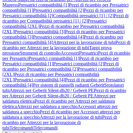
Mapress
Pressatrici compatibilità [1]
Pezzi di ricambio per Pressatrici
compatibilità [1]
Pressatrici compatibilità [2]
Pezzi di ricambio per
Pressatrici compatibilità [2]
Compatibilità pressatrici [1] / [2]
Pezzi di
ricambio per Compatibilità pressatrici [1] / [2]
Pressatrici
compatibilità [2XL]
Pezzi di ricambio per Pressatrici compatibilità
[2XL]
Pressatrici compatibilità [3]
Pezzi di ricambio per Pressatrici
compatibilità [3]
Pressatrici compatibilità [4]
Pezzi di ricambio per
Pressatrici compatibilità [4]
Attrezzi per la lavorazione di tubi
Pezzi di
ricambio per Attrezzi per la lavorazione di tubi
Tappi prova
pressione
Strumenti di controllo
Accessori
Pressatrici
Pezzi di ricambio
per Pressatrici
Pressatrici compatibilità [1]
Pezzi di ricambio per
Pressatrici compatibilità [1]
Pressatrici compatibilità [2]
Pezzi di
ricambio per Pressatrici compatibilità [2]
Pressatrici compatibilità
[2XL]
Pezzi di ricambio per Pressatrici compatibilità
[2XL]
Pressatrici compatibilità [4]
Pezzi di ricambio per Pressatrici
compatibilità [4]
Per sistemi di pannelli radianti Geberit
Srotolatori
tubi
Attrezzi per Geberit Silent-db20 / Geberit PE
Pezzi di ricambio
per Attrezzi per Geberit Silent-db20 / Geberit PE
Attrezzi per
saldatura elettrica
Pezzi di ricambio per Attrezzi per saldatura
elettrica
Attrezzi per saldatura a specchio
Accessori attrezzi per
saldatura a specchio
Pezzi di ricambio per Accessori attrezzi per
saldatura a specchio
Attrezzi per la lavorazione di tubi
Pezzi di
ricambio per Attrezzi per la lavorazione di
tubi
Telecomandi
Telecomandi