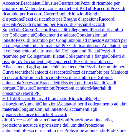
Accessori
Braccialetti
Chiusure
Guarnizioni
Pezzi di ricambio per
Guarnizioni
Materiale di consumo
Geberit PE
Tubi
Raccordi
Pezzi di
ricambio per Raccordi
Curve
Braghe
Riduzioni
Braghe
d'ispezione
Pezzi di ricambio per Braghe d'ispezione
Raccordi
speciali
Pezzi di ricambio per Raccordi speciali
Raccordi
SuperTube
Curve
Raccordi speciali
Collegamenti
Pezzi di ricambio
per Collegamenti
Collegamenti a saldare
Congiunzioni ad
innesto
Pezzi di ricambio per Congiunzioni ad innesto
Adattatori per
il collegamento ad altri materiali
Pezzi di ricambio per Adattatori per
il collegamento ad altri materiali
Collegamenti filettati
Pezzi di
ricambio per Collegamenti filettati
Collegamenti a flangia
Colletti di
fissaggio
Allacciamenti agli apparecchi
Pezzi di ricambio per
Allacciamenti agli apparecchi
Curve tecniche
Pezzi di ricambio per
Curve tecniche
Manicotti di raccordo
Pezzi di ricambio per Manicotti
di raccordo
Sifoni a chiocciola
Pezzi di ricambio per Sifoni a
chiocciola
Accessori
Braccialetti
Fissaggi per braccialetti
Canali
portanti
Chiusure
Guarnizioni
Protezioni cantiere
Materiali di
consumo
Geberit PP-
HT
Tubi
Raccordi
Curve
Diramazioni
Riduzioni
Braghe
d'ispezione
Aumenti
Giunzioni
Adattatori per il collegamento ad altri
materiali
Congiunzioni ad innesto
Allacciamenti agli
apparecchi
Curve tecniche
Raccordi
diritti
Accessori
Chiusure
Guarnizioni
Protezione antincendio,
protezione acustica e protezione dall'umidità
Protezione
antincendio
Pezzi di ricambio per Protezione antincendio
Protezione