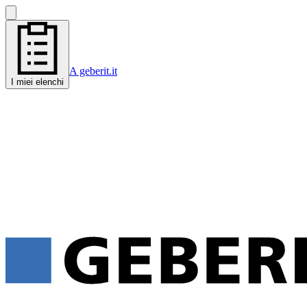
A geberit.it
I miei elenchi