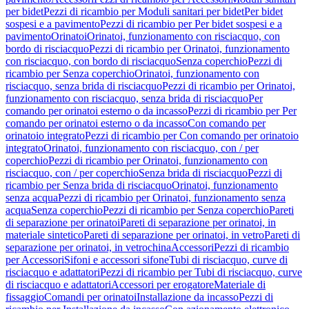
per bidet
Pezzi di ricambio per Moduli sanitari per bidet
Per bidet
sospesi e a pavimento
Pezzi di ricambio per Per bidet sospesi e a
pavimento
Orinatoi
Orinatoi, funzionamento con risciacquo, con
bordo di risciacquo
Pezzi di ricambio per Orinatoi, funzionamento
con risciacquo, con bordo di risciacquo
Senza coperchio
Pezzi di
ricambio per Senza coperchio
Orinatoi, funzionamento con
risciacquo, senza brida di risciacquo
Pezzi di ricambio per Orinatoi,
funzionamento con risciacquo, senza brida di risciacquo
Per
comando per orinatoi esterno o da incasso
Pezzi di ricambio per Per
comando per orinatoi esterno o da incasso
Con comando per
orinatoio integrato
Pezzi di ricambio per Con comando per orinatoio
integrato
Orinatoi, funzionamento con risciacquo, con / per
coperchio
Pezzi di ricambio per Orinatoi, funzionamento con
risciacquo, con / per coperchio
Senza brida di risciacquo
Pezzi di
ricambio per Senza brida di risciacquo
Orinatoi, funzionamento
senza acqua
Pezzi di ricambio per Orinatoi, funzionamento senza
acqua
Senza coperchio
Pezzi di ricambio per Senza coperchio
Pareti
di separazione per orinatoi
Pareti di separazione per orinatoi, in
materiale sintetico
Pareti di separazione per orinatoi, in vetro
Pareti di
separazione per orinatoi, in vetrochina
Accessori
Pezzi di ricambio
per Accessori
Sifoni e accessori sifone
Tubi di risciacquo, curve di
risciacquo e adattatori
Pezzi di ricambio per Tubi di risciacquo, curve
di risciacquo e adattatori
Accessori per erogatore
Materiale di
fissaggio
Comandi per orinatoi
Installazione da incasso
Pezzi di