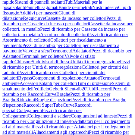
rapido
Sistemi di pannelli radianti
Tubi
Materiali per la
posa
Isolanti
Pannelli sagomati
Bande perimetrali
Nastri adesivi
Clip di
fissaggio
Additivi per massetti
Giunti di
dilatazione
Reggicurve
Cassette da incasso per collettori
Pezzi di
ricambio per Cassette da incasso per collettori
Cassette da incasso per
collettori, in metallo
Pezzi di ricambio per Cassette da incasso per
collettori, in metallo
Assortimento di collettori
Pezzi di ricambio per
Assortimento di collettori
Collettori per riscaldamento a
pavimento
Pezzi di ricambio per Collettori per riscaldamento a
pavimento
Valvole a sfera
Termometri
Adattatori
Pezzi di ricambio per
Adattatori
Terminali per collettori
Valvole di sfiato
rapido
Chiusure
Suddivisori di flusso
Unità di termoregolazione
Pezzi
di ricambio per Unità di termoregolazione
Collettori per circuiti dei
radiatori
Pezzi di ricambio per Collettori per circuiti dei
radiatori
Bypass
Componenti di regolazione
Attuatori
Termostati
ambiente
Accessori
Isolanti per collettori
Tubi di protezione
Sistemi di
smaltimento dell’edificio
Geberit Silent-db20
Tubi
Raccordi
Pezzi di
ricambio per Raccordi
Curve
Braghe
Pezzi di ricambio per
Braghe
Riduzioni
Braghe d'ispezione
Pezzi di ricambio per Braghe
d'ispezione
Raccordi SuperTube
Curve
Raccordi
speciali
Collegamenti
Pezzi di ricambio per
Collegamenti
Collegamenti a saldare
Congiunzioni ad innesto
Pezzi di
ricambio per Congiunzioni ad innesto
Adattatori per il collegamento
ad altri materiali
Pezzi di ricambio per Adattatori per il collegamento
ad altri materiali
Allacciamenti agli apparecchi
Pezzi di ricambio per