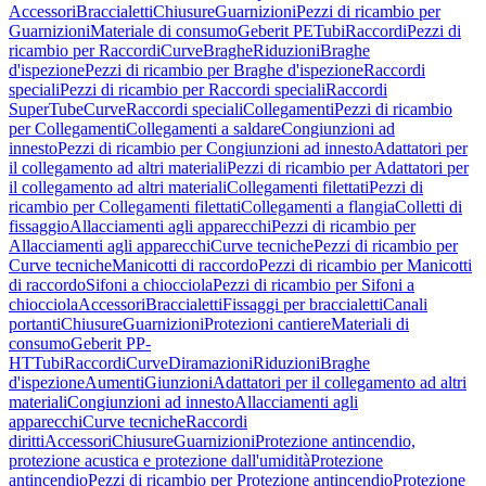
Accessori
Braccialetti
Chiusure
Guarnizioni
Pezzi di ricambio per
Guarnizioni
Materiale di consumo
Geberit PE
Tubi
Raccordi
Pezzi di
ricambio per Raccordi
Curve
Braghe
Riduzioni
Braghe
d'ispezione
Pezzi di ricambio per Braghe d'ispezione
Raccordi
speciali
Pezzi di ricambio per Raccordi speciali
Raccordi
SuperTube
Curve
Raccordi speciali
Collegamenti
Pezzi di ricambio
per Collegamenti
Collegamenti a saldare
Congiunzioni ad
innesto
Pezzi di ricambio per Congiunzioni ad innesto
Adattatori per
il collegamento ad altri materiali
Pezzi di ricambio per Adattatori per
il collegamento ad altri materiali
Collegamenti filettati
Pezzi di
ricambio per Collegamenti filettati
Collegamenti a flangia
Colletti di
fissaggio
Allacciamenti agli apparecchi
Pezzi di ricambio per
Allacciamenti agli apparecchi
Curve tecniche
Pezzi di ricambio per
Curve tecniche
Manicotti di raccordo
Pezzi di ricambio per Manicotti
di raccordo
Sifoni a chiocciola
Pezzi di ricambio per Sifoni a
chiocciola
Accessori
Braccialetti
Fissaggi per braccialetti
Canali
portanti
Chiusure
Guarnizioni
Protezioni cantiere
Materiali di
consumo
Geberit PP-
HT
Tubi
Raccordi
Curve
Diramazioni
Riduzioni
Braghe
d'ispezione
Aumenti
Giunzioni
Adattatori per il collegamento ad altri
materiali
Congiunzioni ad innesto
Allacciamenti agli
apparecchi
Curve tecniche
Raccordi
diritti
Accessori
Chiusure
Guarnizioni
Protezione antincendio,
protezione acustica e protezione dall'umidità
Protezione
antincendio
Pezzi di ricambio per Protezione antincendio
Protezione