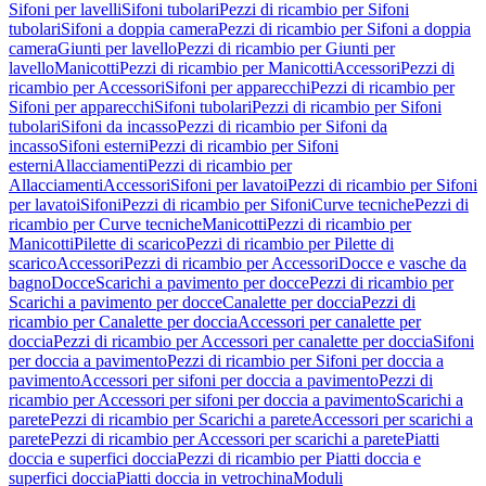
Sifoni per lavelli
Sifoni tubolari
Pezzi di ricambio per Sifoni
tubolari
Sifoni a doppia camera
Pezzi di ricambio per Sifoni a doppia
camera
Giunti per lavello
Pezzi di ricambio per Giunti per
lavello
Manicotti
Pezzi di ricambio per Manicotti
Accessori
Pezzi di
ricambio per Accessori
Sifoni per apparecchi
Pezzi di ricambio per
Sifoni per apparecchi
Sifoni tubolari
Pezzi di ricambio per Sifoni
tubolari
Sifoni da incasso
Pezzi di ricambio per Sifoni da
incasso
Sifoni esterni
Pezzi di ricambio per Sifoni
esterni
Allacciamenti
Pezzi di ricambio per
Allacciamenti
Accessori
Sifoni per lavatoi
Pezzi di ricambio per Sifoni
per lavatoi
Sifoni
Pezzi di ricambio per Sifoni
Curve tecniche
Pezzi di
ricambio per Curve tecniche
Manicotti
Pezzi di ricambio per
Manicotti
Pilette di scarico
Pezzi di ricambio per Pilette di
scarico
Accessori
Pezzi di ricambio per Accessori
Docce e vasche da
bagno
Docce
Scarichi a pavimento per docce
Pezzi di ricambio per
Scarichi a pavimento per docce
Canalette per doccia
Pezzi di
ricambio per Canalette per doccia
Accessori per canalette per
doccia
Pezzi di ricambio per Accessori per canalette per doccia
Sifoni
per doccia a pavimento
Pezzi di ricambio per Sifoni per doccia a
pavimento
Accessori per sifoni per doccia a pavimento
Pezzi di
ricambio per Accessori per sifoni per doccia a pavimento
Scarichi a
parete
Pezzi di ricambio per Scarichi a parete
Accessori per scarichi a
parete
Pezzi di ricambio per Accessori per scarichi a parete
Piatti
doccia e superfici doccia
Pezzi di ricambio per Piatti doccia e
superfici doccia
Piatti doccia in vetrochina
Moduli