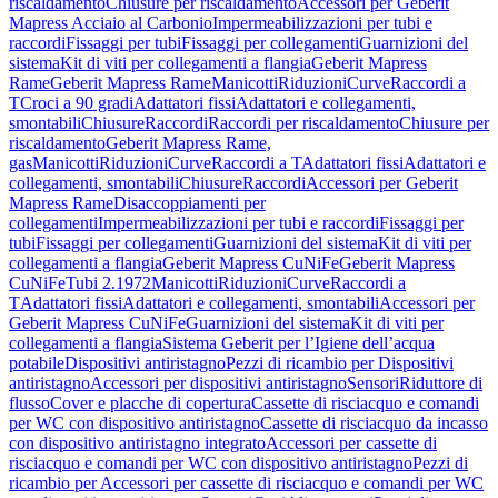
riscaldamento
Chiusure per riscaldamento
Accessori per Geberit
Mapress Acciaio al Carbonio
Impermeabilizzazioni per tubi e
raccordi
Fissaggi per tubi
Fissaggi per collegamenti
Guarnizioni del
sistema
Kit di viti per collegamenti a flangia
Geberit Mapress
Rame
Geberit Mapress Rame
Manicotti
Riduzioni
Curve
Raccordi a
T
Croci a 90 gradi
Adattatori fissi
Adattatori e collegamenti,
smontabili
Chiusure
Raccordi
Raccordi per riscaldamento
Chiusure per
riscaldamento
Geberit Mapress Rame,
gas
Manicotti
Riduzioni
Curve
Raccordi a T
Adattatori fissi
Adattatori e
collegamenti, smontabili
Chiusure
Raccordi
Accessori per Geberit
Mapress Rame
Disaccoppiamenti per
collegamenti
Impermeabilizzazioni per tubi e raccordi
Fissaggi per
tubi
Fissaggi per collegamenti
Guarnizioni del sistema
Kit di viti per
collegamenti a flangia
Geberit Mapress CuNiFe
Geberit Mapress
CuNiFe
Tubi 2.1972
Manicotti
Riduzioni
Curve
Raccordi a
T
Adattatori fissi
Adattatori e collegamenti, smontabili
Accessori per
Geberit Mapress CuNiFe
Guarnizioni del sistema
Kit di viti per
collegamenti a flangia
Sistema Geberit per l’Igiene dell’acqua
potabile
Dispositivi antiristagno
Pezzi di ricambio per Dispositivi
antiristagno
Accessori per dispositivi antiristagno
Sensori
Riduttore di
flusso
Cover e placche di copertura
Cassette di risciacquo e comandi
per WC con dispositivo antiristagno
Cassette di risciacquo da incasso
con dispositivo antiristagno integrato
Accessori per cassette di
risciacquo e comandi per WC con dispositivo antiristagno
Pezzi di
ricambio per Accessori per cassette di risciacquo e comandi per WC