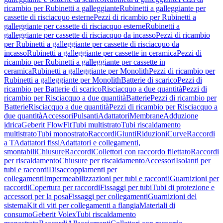
ricambio per Rubinetti a galleggiante
Rubinetti a galleggiante per
cassette di risciacquo esterne
Pezzi di ricambio per Rubinetti a
galleggiante per cassette di risciacquo esterne
Rubinetti a
galleggiante per cassette di risciacquo da incasso
Pezzi di ricambio
per Rubinetti a galleggiante per cassette di risciacquo da
incasso
Rubinetti a galleggiante per cassette in ceramica
Pezzi di
ricambio per Rubinetti a galleggiante per cassette in
ceramica
Rubinetti a galleggiante per Monolith
Pezzi di ricambio per
Rubinetti a galleggiante per Monolith
Batterie di scarico
Pezzi di
ricambio per Batterie di scarico
Risciacquo a due quantità
Pezzi di
ricambio per Risciacquo a due quantità
Batterie
Pezzi di ricambio per
Batterie
Risciacquo a due quantità
Pezzi di ricambio per Risciacquo a
due quantità
Accessori
Pulsanti
Adattatori
Membrane
Adduzione
idrica
Geberit FlowFit
Tubi multistrato
Tubi riscaldamento
multistrato
Tubi monostrato
Raccordi
Giunti
Riduzioni
Curve
Raccordi
a T
Adattatori fissi
Adattatori e collegamenti,
smontabili
Chiusure
Raccordi
Collettori con raccordo filettato
Raccordi
per riscaldamento
Chiusure per riscaldamento
Accessori
Isolanti per
tubi e raccordi
Disaccoppiamenti per
collegamenti
Impermeabilizzazioni per tubi e raccordi
Guarnizioni per
raccordi
Copertura per raccordi
Fissaggi per tubi
Tubi di protezione e
accessori per la posa
Fissaggi per collegamenti
Guarnizioni del
sistema
Kit di viti per collegamenti a flangia
Materiali di
consumo
Geberit Volex
Tubi riscaldamento