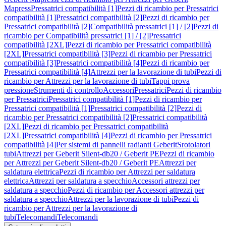
Mapress
Pressatrici compatibilità [1]
Pezzi di ricambio per Pressatrici
compatibilità [1]
Pressatrici compatibilità [2]
Pezzi di ricambio per
Pressatrici compatibilità [2]
Compatibilità pressatrici [1] / [2]
Pezzi di
ricambio per Compatibilità pressatrici [1] / [2]
Pressatrici
compatibilità [2XL]
Pezzi di ricambio per Pressatrici compatibilità
[2XL]
Pressatrici compatibilità [3]
Pezzi di ricambio per Pressatrici
compatibilità [3]
Pressatrici compatibilità [4]
Pezzi di ricambio per
Pressatrici compatibilità [4]
Attrezzi per la lavorazione di tubi
Pezzi di
ricambio per Attrezzi per la lavorazione di tubi
Tappi prova
pressione
Strumenti di controllo
Accessori
Pressatrici
Pezzi di ricambio
per Pressatrici
Pressatrici compatibilità [1]
Pezzi di ricambio per
Pressatrici compatibilità [1]
Pressatrici compatibilità [2]
Pezzi di
ricambio per Pressatrici compatibilità [2]
Pressatrici compatibilità
[2XL]
Pezzi di ricambio per Pressatrici compatibilità
[2XL]
Pressatrici compatibilità [4]
Pezzi di ricambio per Pressatrici
compatibilità [4]
Per sistemi di pannelli radianti Geberit
Srotolatori
tubi
Attrezzi per Geberit Silent-db20 / Geberit PE
Pezzi di ricambio
per Attrezzi per Geberit Silent-db20 / Geberit PE
Attrezzi per
saldatura elettrica
Pezzi di ricambio per Attrezzi per saldatura
elettrica
Attrezzi per saldatura a specchio
Accessori attrezzi per
saldatura a specchio
Pezzi di ricambio per Accessori attrezzi per
saldatura a specchio
Attrezzi per la lavorazione di tubi
Pezzi di
ricambio per Attrezzi per la lavorazione di
tubi
Telecomandi
Telecomandi