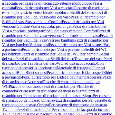
a cacciata per cassetta di risciacquo esterna monoblocco
Vasi a
cacciata
Pezzi di ricambio per Vasi a cacciata
Cassette di risciacquo
esterne per vasi, in vetrochina
Monoblocco
Sedili del vaso
Pezzi di
ricambio per Sedili del vaso
Sedili del vaso
Pezzi di ricambio per
Sedili del vaso
Vasi versione Comfort
Pezzi di ricambio per Vasi
versione Comfort
Vasi a cacciata, prolungati
Pezzi di ricambio per
Vasi a cacciata, prolungati
Sedili del vaso versione Comfort
Pezzi di
ricambio per Sedili del vaso versione Comfort
Sedili del vaso
Pezzi di
ricambio per Sedili del vaso
Vasi per bambini
Pezzi di ricambio per
Vasi per bambini
Vasi sospesi
Pezzi di ricambio per Vasi sospesi
Vasi
a pavimento
Pezzi di ricambio per Vasi a pavimento
Sedili del WC
per bambini
Pezzi di ricambio per Sedili del WC per bambini
Sedili
del vaso
Pezzi di ricambio per Sedili del vaso
Tavolette del vaso
Pezzi
di ricambio per Tavolette del vaso
WC ad uso accovacciato
Con
risciacquo
Accessori
Allacciamenti
Materiale di fissaggio
Ulteriori
accessori
Bidet
Bidet sospesi
Pezzi di ricambio per Bidet sospesi
Bidet
a pavimento
Pezzi di ricambio per Bidet a pavimento
Accessori
Pezzi
di ricambio per Accessori
Placche di comando e comandi per
WC
Placche di comando
Pezzi di ricambio per Placche di
comando
Per cassette di risciacquo da incasso Sigma
Pezzi di
ricambio per Per cassette di risciacquo da incasso Sigma
Per cassette
di risciacquo da incasso Omega
Pezzi di ricambio per Per cassette di
risciacquo da incasso Omega
Per cassette di risciacquo da incasso
Twinline
Pezzi di ricambio per Per cassette di risciacquo da incasso
Twinline
Per cassette di risciacquo da incasso 300T
Pezzi di ricambio