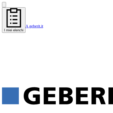
A geberit.it
I miei elenchi