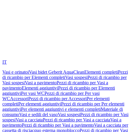
IT
Vasi e orinatoi
Vasi bidet Geberit AquaClean
Elementi completi
Pezzi
di ricambio per Elementi completi
Vasi sospesi
Pezzi di ricambio per
Vasi sospesi
Vasi a pavimento
Pezzi di ricambio per Vasi a
pavimento
Elementi aggiuntivi
Pezzi di ricambio per Elementi
aggiuntivi
Per vasi WC
Pezzi di ricambio per Per vasi
WC
Accessori
Pezzi di ricambio per Accessori
Per elementi
completi
Per elementi aggiuntivi
Pezzi di ricambio per Per elementi
aggiuntivi
Per elementi aggiuntivi e elementi completi
Materiale di
consumo
Vasi e sedili del vaso
Vasi sospesi
Pezzi di ricambio per Vasi
sospesi
Vasi a cacciata
Pezzi di ricambio per Vasi a cacciata
Vasi a
pavimento
Pezzi di ricambio per Vasi a pavimento
Vasi a cacciata per
cassetta di risciacquo esterna monoblocco
Pezzi di ricambio per Vasi