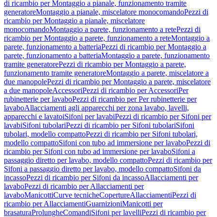
di ricambio per Montaggio a pianale, funzionamento tramite
generatore
Montaggio a pianale, miscelatore monocomando
Pezzi di
ricambio per Montaggio a pianale, miscelatore
monocomando
Montaggio a parete, funzionamento a rete
Pezzi di
ricambio per Montaggio a parete, funzionamento a rete
Montaggio a
parete, funzionamento a batteria
Pezzi di ricambio per Montaggio a
parete, funzionamento a batteria
Montaggio a parete, funzionamento
tramite generatore
Pezzi di ricambio per Montaggio a parete,
funzionamento tramite generatore
Montaggio a parete, miscelatore a
due manopole
Pezzi di ricambio per Montaggio a parete, miscelatore
a due manopole
Accessori
Pezzi di ricambio per Accessori
Per
rubinetterie per lavabo
Pezzi di ricambio per Per rubinetterie per
lavabo
Allacciamenti agli apparecchi per zona lavabo, lavelli,
apparecchi e lavatoi
Sifoni per lavabi
Pezzi di ricambio per Sifoni per
lavabi
Sifoni tubolari
Pezzi di ricambio per Sifoni tubolari
Sifoni
tubolari, modello compatto
Pezzi di ricambio per Sifoni tubolari,
modello compatto
Sifoni con tubo ad immersione per lavabo
Pezzi di
ricambio per Sifoni con tubo ad immersione per lavabo
Sifoni a
passaggio diretto per lavabo, modello compatto
Pezzi di ricambio per
Sifoni a passaggio diretto per lavabo, modello compatto
Sifoni da
incasso
Pezzi di ricambio per Sifoni da incasso
Allacciamenti per
lavabo
Pezzi di ricambio per Allacciamenti per
lavabo
Manicotti
Curve tecniche
Coperture
Allacciamenti
Pezzi di
ricambio per Allacciamenti
Guarnizioni
Manicotti per
brasatura
Prolunghe
Comandi
Sifoni per lavelli
Pezzi di ricambio per