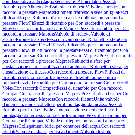
con dispositivo antiristagno
Sensori
Cavi
Alimentatori
Pezzi di
ricambio per Alimentatori
Valvole e rubinetti
Valvole d'arresto
Con
raccordi a pressare Mapress
Rubinetti d'arresto a sede obliqua
Pezzi
di ricambio per Rubinetti d'arresto a sede obliqua
Con raccordi a
pressare FlowFit
Pezzi di ricambio per Con raccordi a pressare
FlowFit
Con raccordi a pressare Mapress
Pezzi di ricambio per Con
raccordi a pressare Mapress
Valvole di prelievo
Valvole di
scarico
Rubinetti a sfera
Pezzi di ricambio per Rubinetti a sfera
Con
raccordi a pressare FlowFit
Pezzi di ricambio per Con raccordi a
pressare FlowFit
Con raccordi a pressare
Pezzi di ricambio per Con
raccordi a pressare
Con raccordi a pressare Mapress
Pezzi di ricambio
per Con raccordi a pressare Mapress
Rubinetti a sfera per
l'installazione da incasso
Pezzi di ricambio per Rubinetti a sfera per
l'installazione da incasso
Con raccordi a pressare FlowFit
Pezzi di
ricambio per Con raccordi a pressare FlowFit
Con raccordi a
pressare
Pezzi di ricambio per Con raccordi a pressare
Con raccordi
Volex
Con raccordi Compact
Pezzi di ricambio per Con raccordi
Compact
Con raccordi a pressare Mapress
Pezzi di ricambio per Con
raccordi a pressare Mapress
Con raccordi filettati
Unità valvole
d'intercettazione e collettori per il montaggio da incasso
Pezzi di
ricambio per Unità valvole d'intercettazione e collettori per il
montaggio da incasso
Con raccordi Compact
Pezzi di ricambio per
Con raccordi Compact
Valvole di ritegno
Con raccordi a pressare
Mapress
Collegamenti idrici per contatore dell'acqua
Con raccordi
filettati
Valvole di sfiato per riscaldamento
Valvole di sfiato