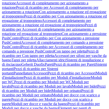
rotazione
Accessori di completamento per azionamento a
rotazione
Pezzi di ricambio per Accessori di completamento per
azionamento a rotazione
Con azionamento a rotazione ed erogazione
al troppopieno
Pezzi di ricambio per Con azionamento a rotazione ed
erogazione al troppopieno
Accessori di completamento per
azionamento a rotazione ed erogazione al troppopieno
Pezzi di
ricambio per Accessori di completamento per azionamento a
rotazione ed erogazione al troppopieno
Con azionamento a pressione
PushControl
Pezzi di ricambio per Con azionamento a pressione
PushControl
Accessori di completamento per comando a pressione
PushControl
Pezzi di ricambio per Accessori di completamento per
comando a pressione PushControl
Con tappo per piletta
Pezzi di
ricambio per Con tappo per piletta
Accessori per sifoni per vasche da
bagno
Tappi per piletta
Allacciamenti idrici
Sistemi di installazione e
di risciacquo
Geberit Duofix
Pareti
Pezzi di ricambio per Pareti
Sistemi
portanti
Pezzi di ricambio per Sistemi
portanti
Pannellature
Accessori
Pezzi di ricambio per Accessori
Moduli
d'installazione
Pezzi di ricambio per Moduli d'installazione
Moduli
per WC
Pezzi di ricambio per Moduli per WC
Moduli per
lavabi
Pezzi di ricambio per Moduli per lavabi
Moduli per bidet
Pezzi
di ricambio per Moduli per bidet
Moduli per orinatoi
Pezzi di
ricambio per Moduli per orinatoi
Moduli per docce con scarico a
parete
Pezzi di ricambio per Moduli per docce con scarico a
parete
Moduli per docce e vasche da bagno
Pezzi di ricambio per
Moduli per docce e vasche da bagno
Elementi per pareti di