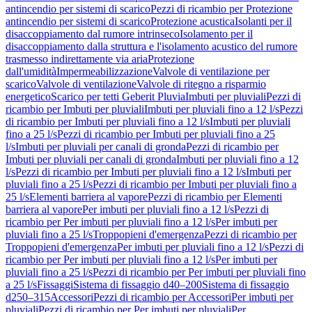
antincendio per sistemi di scarico
Pezzi di ricambio per Protezione
antincendio per sistemi di scarico
Protezione acustica
Isolanti per il
disaccoppiamento dal rumore intrinseco
Isolamento per il
disaccoppiamento dalla struttura e l'isolamento acustico del rumore
trasmesso indirettamente via aria
Protezione
dall'umidità
Impermeabilizzazione
Valvole di ventilazione per
scarico
Valvole di ventilazione
Valvole di ritegno a risparmio
energetico
Scarico per tetti Geberit Pluvia
Imbuti per pluviali
Pezzi di
ricambio per Imbuti per pluviali
Imbuti per pluviali fino a 12 l/s
Pezzi
di ricambio per Imbuti per pluviali fino a 12 l/s
Imbuti per pluviali
fino a 25 l/s
Pezzi di ricambio per Imbuti per pluviali fino a 25
l/s
Imbuti per pluviali per canali di gronda
Pezzi di ricambio per
Imbuti per pluviali per canali di gronda
Imbuti per pluviali fino a 12
l/s
Pezzi di ricambio per Imbuti per pluviali fino a 12 l/s
Imbuti per
pluviali fino a 25 l/s
Pezzi di ricambio per Imbuti per pluviali fino a
25 l/s
Elementi barriera al vapore
Pezzi di ricambio per Elementi
barriera al vapore
Per imbuti per pluviali fino a 12 l/s
Pezzi di
ricambio per Per imbuti per pluviali fino a 12 l/s
Per imbuti per
pluviali fino a 25 l/s
Troppopieni d'emergenza
Pezzi di ricambio per
Troppopieni d'emergenza
Per imbuti per pluviali fino a 12 l/s
Pezzi di
ricambio per Per imbuti per pluviali fino a 12 l/s
Per imbuti per
pluviali fino a 25 l/s
Pezzi di ricambio per Per imbuti per pluviali fino
a 25 l/s
Fissaggi
Sistema di fissaggio d40–200
Sistema di fissaggio
d250–315
Accessori
Pezzi di ricambio per Accessori
Per imbuti per
pluviali
Pezzi di ricambio per Per imbuti per pluviali
Per