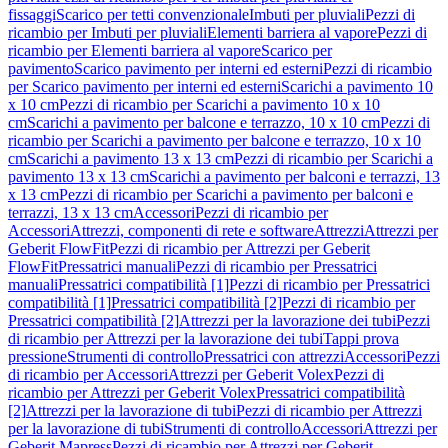
fissaggi
Scarico per tetti convenzionale
Imbuti per pluviali
Pezzi di
ricambio per Imbuti per pluviali
Elementi barriera al vapore
Pezzi di
ricambio per Elementi barriera al vapore
Scarico per
pavimento
Scarico pavimento per interni ed esterni
Pezzi di ricambio
per Scarico pavimento per interni ed esterni
Scarichi a pavimento 10
x 10 cm
Pezzi di ricambio per Scarichi a pavimento 10 x 10
cm
Scarichi a pavimento per balcone e terrazzo, 10 x 10 cm
Pezzi di
ricambio per Scarichi a pavimento per balcone e terrazzo, 10 x 10
cm
Scarichi a pavimento 13 x 13 cm
Pezzi di ricambio per Scarichi a
pavimento 13 x 13 cm
Scarichi a pavimento per balconi e terrazzi, 13
x 13 cm
Pezzi di ricambio per Scarichi a pavimento per balconi e
terrazzi, 13 x 13 cm
Accessori
Pezzi di ricambio per
Accessori
Attrezzi, componenti di rete e software
Attrezzi
Attrezzi per
Geberit FlowFit
Pezzi di ricambio per Attrezzi per Geberit
FlowFit
Pressatrici manuali
Pezzi di ricambio per Pressatrici
manuali
Pressatrici compatibilità [1]
Pezzi di ricambio per Pressatrici
compatibilità [1]
Pressatrici compatibilità [2]
Pezzi di ricambio per
Pressatrici compatibilità [2]
Attrezzi per la lavorazione dei tubi
Pezzi
di ricambio per Attrezzi per la lavorazione dei tubi
Tappi prova
pressione
Strumenti di controllo
Pressatrici con attrezzi
Accessori
Pezzi
di ricambio per Accessori
Attrezzi per Geberit Volex
Pezzi di
ricambio per Attrezzi per Geberit Volex
Pressatrici compatibilità
[2]
Attrezzi per la lavorazione di tubi
Pezzi di ricambio per Attrezzi
per la lavorazione di tubi
Strumenti di controllo
Accessori
Attrezzi per
Geberit Mapress
Pezzi di ricambio per Attrezzi per Geberit