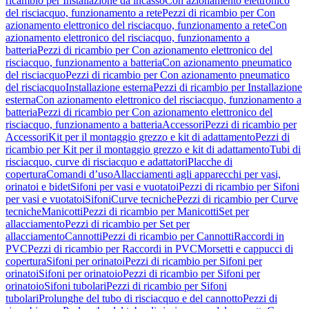
ricambio per Installazione da incasso
Con azionamento elettronico
del risciacquo, funzionamento a rete
Pezzi di ricambio per Con
azionamento elettronico del risciacquo, funzionamento a rete
Con
azionamento elettronico del risciacquo, funzionamento a
batteria
Pezzi di ricambio per Con azionamento elettronico del
risciacquo, funzionamento a batteria
Con azionamento pneumatico
del risciacquo
Pezzi di ricambio per Con azionamento pneumatico
del risciacquo
Installazione esterna
Pezzi di ricambio per Installazione
esterna
Con azionamento elettronico del risciacquo, funzionamento a
batteria
Pezzi di ricambio per Con azionamento elettronico del
risciacquo, funzionamento a batteria
Accessori
Pezzi di ricambio per
Accessori
Kit per il montaggio grezzo e kit di adattamento
Pezzi di
ricambio per Kit per il montaggio grezzo e kit di adattamento
Tubi di
risciacquo, curve di risciacquo e adattatori
Placche di
copertura
Comandi d’uso
Allacciamenti agli apparecchi per vasi,
orinatoi e bidet
Sifoni per vasi e vuotatoi
Pezzi di ricambio per Sifoni
per vasi e vuotatoi
Sifoni
Curve tecniche
Pezzi di ricambio per Curve
tecniche
Manicotti
Pezzi di ricambio per Manicotti
Set per
allacciamento
Pezzi di ricambio per Set per
allacciamento
Cannotti
Pezzi di ricambio per Cannotti
Raccordi in
PVC
Pezzi di ricambio per Raccordi in PVC
Morsetti e cappucci di
copertura
Sifoni per orinatoi
Pezzi di ricambio per Sifoni per
orinatoi
Sifoni per orinatoio
Pezzi di ricambio per Sifoni per
orinatoio
Sifoni tubolari
Pezzi di ricambio per Sifoni
tubolari
Prolunghe del tubo di risciacquo e del cannotto
Pezzi di