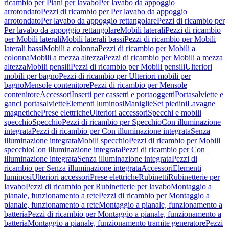
ricambio per Piani per lavabo
Per lavabo da appoggio
arrotondato
Pezzi di ricambio per Per lavabo da appoggio
arrotondato
Per lavabo da appoggio rettangolare
Pezzi di ricambio per
Per lavabo da appoggio rettangolare
Mobili laterali
Pezzi di ricambio
per Mobili laterali
Mobili laterali bassi
Pezzi di ricambio per Mobili
laterali bassi
Mobili a colonna
Pezzi di ricambio per Mobili a
colonna
Mobili a mezza altezza
Pezzi di ricambio per Mobili a mezza
altezza
Mobili pensili
Pezzi di ricambio per Mobili pensili
Ulteriori
mobili per bagno
Pezzi di ricambio per Ulteriori mobili per
bagno
Mensole contenitore
Pezzi di ricambio per Mensole
contenitore
Accessori
Inserti per cassetti e portaoggetti
Portasalviette e
ganci portasalviette
Elementi luminosi
Maniglie
Set piedini
Lavagne
magnetiche
Prese elettriche
Ulteriori accessori
Specchi e mobili
specchio
Specchio
Pezzi di ricambio per Specchio
Con illuminazione
integrata
Pezzi di ricambio per Con illuminazione integrata
Senza
illuminazione integrata
Mobili specchio
Pezzi di ricambio per Mobili
specchio
Con illuminazione integrata
Pezzi di ricambio per Con
illuminazione integrata
Senza illuminazione integrata
Pezzi di
ricambio per Senza illuminazione integrata
Accessori
Elementi
luminosi
Ulteriori accessori
Prese elettriche
Rubinetti
Rubinetterie per
lavabo
Pezzi di ricambio per Rubinetterie per lavabo
Montaggio a
pianale, funzionamento a rete
Pezzi di ricambio per Montaggio a
pianale, funzionamento a rete
Montaggio a pianale, funzionamento a
batteria
Pezzi di ricambio per Montaggio a pianale, funzionamento a
batteria
Montaggio a pianale, funzionamento tramite generatore
Pezzi