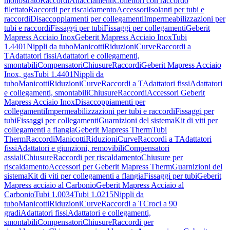
monostrato
Raccordi
Allacciamenti
Collettori con raccordo
filettato
Raccordi per riscaldamento
Accessori
Isolanti per tubi e
raccordi
Disaccoppiamenti per collegamenti
Impermeabilizzazioni per
tubi e raccordi
Fissaggi per tubi
Fissaggi per collegamenti
Geberit
Mapress Acciaio Inox
Geberit Mapress Acciaio Inox
Tubi
1.4401
Nippli da tubo
Manicotti
Riduzioni
Curve
Raccordi a
T
Adattatori fissi
Adattatori e collegamenti,
smontabili
Compensatori
Chiusure
Raccordi
Geberit Mapress Acciaio
Inox, gas
Tubi 1.4401
Nippli da
tubo
Manicotti
Riduzioni
Curve
Raccordi a T
Adattatori fissi
Adattatori
e collegamenti, smontabili
Chiusure
Raccordi
Accessori Geberit
Mapress Acciaio Inox
Disaccoppiamenti per
collegamenti
Impermeabilizzazioni per tubi e raccordi
Fissaggi per
tubi
Fissaggi per collegamenti
Guarnizioni del sistema
Kit di viti per
collegamenti a flangia
Geberit Mapress Therm
Tubi
Therm
Raccordi
Manicotti
Riduzioni
Curve
Raccordi a T
Adattatori
fissi
Adattatori e giunzioni, removibili
Compensatori
assiali
Chiusure
Raccordi per riscaldamento
Chiusure per
riscaldamento
Accessori per Geberit Mapress Therm
Guarnizioni del
sistema
Kit di viti per collegamenti a flangia
Fissaggi per tubi
Geberit
Mapress acciaio al Carbonio
Geberit Mapress Acciaio al
Carbonio
Tubi 1.0034
Tubi 1.0215
Nippli da
tubo
Manicotti
Riduzioni
Curve
Raccordi a T
Croci a 90
gradi
Adattatori fissi
Adattatori e collegamenti,
smontabili
Compensatori
Chiusure
Raccordi per