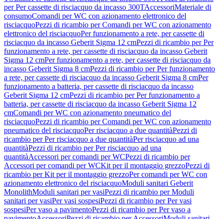
per Per cassette di risciacquo da incasso 300T
Accessori
Materiale di
consumo
Comandi per WC con azionamento elettronico del
risciacquo
Pezzi di ricambio per Comandi per WC con azionamento
elettronico del risciacquo
Per funzionamento a rete, per cassette di
risciacquo da incasso Geberit Sigma 12 cm
Pezzi di ricambio per Per
funzionamento a rete, per cassette di risciacquo da incasso Geberit
Sigma 12 cm
Per funzionamento a rete, per cassette di risciacquo da
incasso Geberit Sigma 8 cm
Pezzi di ricambio per Per funzionamento
a rete, per cassette di risciacquo da incasso Geberit Sigma 8 cm
Per
funzionamento a batteria, per cassette di risciacquo da incasso
Geberit Sigma 12 cm
Pezzi di ricambio per Per funzionamento a
batteria, per cassette di risciacquo da incasso Geberit Sigma 12
cm
Comandi per WC con azionamento pneumatico del
risciacquo
Pezzi di ricambio per Comandi per WC con azionamento
pneumatico del risciacquo
Per risciacquo a due quantità
Pezzi di
ricambio per Per risciacquo a due quantità
Per risciacquo ad una
quantità
Pezzi di ricambio per Per risciacquo ad una
quantità
Accessori per comandi per WC
Pezzi di ricambio per
Accessori per comandi per WC
Kit per il montaggio grezzo
Pezzi di
ricambio per Kit per il montaggio grezzo
Per comandi per WC con
azionamento elettronico del risciacquo
Moduli sanitari Geberit
Monolith
Moduli sanitari per vasi
Pezzi di ricambio per Moduli
sanitari per vasi
Per vasi sospesi
Pezzi di ricambio per Per vasi
sospesi
Per vaso a pavimento
Pezzi di ricambio per Per vaso a
pavimento
Accessori
Pezzi di ricambio per Accessori
Moduli sanitari