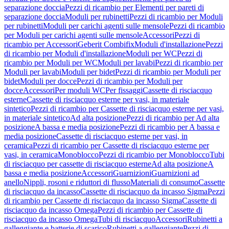
separazione doccia
Pezzi di ricambio per Elementi per pareti di
separazione doccia
Moduli per rubinetti
Pezzi di ricambio per Moduli
per rubinetti
Moduli per carichi agenti sulle mensole
Pezzi di ricambio
per Moduli per carichi agenti sulle mensole
Accessori
Pezzi di
ricambio per Accessori
Geberit Combifix
Moduli d'installazione
Pezzi
di ricambio per Moduli d'installazione
Moduli per WC
Pezzi di
ricambio per Moduli per WC
Moduli per lavabi
Pezzi di ricambio per
Moduli per lavabi
Moduli per bidet
Pezzi di ricambio per Moduli per
bidet
Moduli per docce
Pezzi di ricambio per Moduli per
docce
Accessori
Per moduli WC
Per fissaggi
Cassette di risciacquo
esterne
Cassette di risciacquo esterne per vasi, in materiale
sintetico
Pezzi di ricambio per Cassette di risciacquo esterne per vasi,
in materiale sintetico
Ad alta posizione
Pezzi di ricambio per Ad alta
posizione
A bassa e media posizione
Pezzi di ricambio per A bassa e
media posizione
Cassette di risciacquo esterne per vasi, in
ceramica
Pezzi di ricambio per Cassette di risciacquo esterne per
vasi, in ceramica
Monoblocco
Pezzi di ricambio per Monoblocco
Tubi
di risciacquo per cassette di risciacquo esterne
Ad alta posizione
A
bassa e media posizione
Accessori
Guarnizioni
Guarnizioni ad
anello
Nippli, rosoni e riduttori di flusso
Materiali di consumo
Cassette
di risciacquo da incasso
Cassette di risciacquo da incasso Sigma
Pezzi
di ricambio per Cassette di risciacquo da incasso Sigma
Cassette di
risciacquo da incasso Omega
Pezzi di ricambio per Cassette di
risciacquo da incasso Omega
Tubi di risciacquo
Accessori
Rubinetti a
galleggiante e batterie di scarico
Rubinetti a galleggiante
Pezzi di