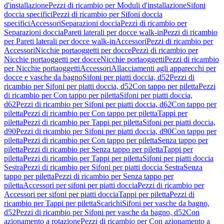
d'installazione
Pezzi di ricambio per Moduli d'installazione
Sifoni
doccia specifici
Pezzi di ricambio per Sifoni doccia
specifici
Accessori
Separazioni doccia
Pezzi di ricambio per
Separazioni doccia
Pareti laterali per docce walk-in
Pezzi di ricambio
per Pareti laterali per docce walk-in
Accessori
Pezzi di ricambio per
Accessori
Nicchie portaoggetti per docce
Pezzi di ricambio per
Nicchie portaoggetti per docce
Nicchie portaoggetti
Pezzi di ricambio
per Nicchie portaoggetti
Accessori
Allacciamenti agli apparecchi per
docce e vasche da bagno
Sifoni per piatti doccia, d52
Pezzi di
ricambio per Sifoni per piatti doccia, d52
Con tappo per piletta
Pezzi
di ricambio per Con tappo per piletta
Sifoni per piatti doccia,
d62
Pezzi di ricambio per Sifoni per piatti doccia, d62
Con tappo per
piletta
Pezzi di ricambio per Con tappo per piletta
Tappi per
piletta
Pezzi di ricambio per Tappi per piletta
Sifoni per piatti doccia,
d90
Pezzi di ricambio per Sifoni per piatti doccia, d90
Con tappo per
piletta
Pezzi di ricambio per Con tappo per piletta
Senza tappo per
piletta
Pezzi di ricambio per Senza tappo per piletta
Tappi per
piletta
Pezzi di ricambio per Tappi per piletta
Sifoni per piatti doccia
Sestra
Pezzi di ricambio per Sifoni per piatti doccia Sestra
Senza
tappo per piletta
Pezzi di ricambio per Senza tappo per
piletta
Accessori per sifoni per piatti doccia
Pezzi di ricambio per
Accessori per sifoni per piatti doccia
Tappi per piletta
Pezzi di
ricambio per Tappi per piletta
Scarichi
Sifoni per vasche da bagno,
d52
Pezzi di ricambio per Sifoni per vasche da bagno, d52
Con
azionamento a rotazione
Pezzi di ricambio per Con azionamento a