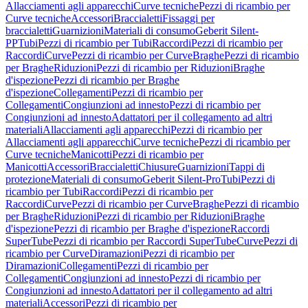
Allacciamenti agli apparecchi
Curve tecniche
Pezzi di ricambio per
Curve tecniche
Accessori
Braccialetti
Fissaggi per
braccialetti
Guarnizioni
Materiali di consumo
Geberit Silent-
PP
Tubi
Pezzi di ricambio per Tubi
Raccordi
Pezzi di ricambio per
Raccordi
Curve
Pezzi di ricambio per Curve
Braghe
Pezzi di ricambio
per Braghe
Riduzioni
Pezzi di ricambio per Riduzioni
Braghe
d'ispezione
Pezzi di ricambio per Braghe
d'ispezione
Collegamenti
Pezzi di ricambio per
Collegamenti
Congiunzioni ad innesto
Pezzi di ricambio per
Congiunzioni ad innesto
Adattatori per il collegamento ad altri
materiali
Allacciamenti agli apparecchi
Pezzi di ricambio per
Allacciamenti agli apparecchi
Curve tecniche
Pezzi di ricambio per
Curve tecniche
Manicotti
Pezzi di ricambio per
Manicotti
Accessori
Braccialetti
Chiusure
Guarnizioni
Tappi di
protezione
Materiali di consumo
Geberit Silent-Pro
Tubi
Pezzi di
ricambio per Tubi
Raccordi
Pezzi di ricambio per
Raccordi
Curve
Pezzi di ricambio per Curve
Braghe
Pezzi di ricambio
per Braghe
Riduzioni
Pezzi di ricambio per Riduzioni
Braghe
d'ispezione
Pezzi di ricambio per Braghe d'ispezione
Raccordi
SuperTube
Pezzi di ricambio per Raccordi SuperTube
Curve
Pezzi di
ricambio per Curve
Diramazioni
Pezzi di ricambio per
Diramazioni
Collegamenti
Pezzi di ricambio per
Collegamenti
Congiunzioni ad innesto
Pezzi di ricambio per
Congiunzioni ad innesto
Adattatori per il collegamento ad altri
materiali
Accessori
Pezzi di ricambio per