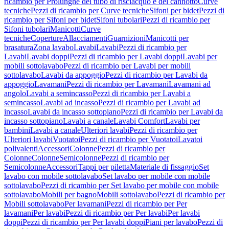
ricambio per Prolunghe del tubo di risciacquo e del cannotto
Curve
tecniche
Pezzi di ricambio per Curve tecniche
Sifoni per bidet
Pezzi di
ricambio per Sifoni per bidet
Sifoni tubolari
Pezzi di ricambio per
Sifoni tubolari
Manicotti
Curve
tecniche
Coperture
Allacciamenti
Guarnizioni
Manicotti per
brasatura
Zona lavabo
Lavabi
Lavabi
Pezzi di ricambio per
Lavabi
Lavabi doppi
Pezzi di ricambio per Lavabi doppi
Lavabi per
mobili sottolavabo
Pezzi di ricambio per Lavabi per mobili
sottolavabo
Lavabi da appoggio
Pezzi di ricambio per Lavabi da
appoggio
Lavamani
Pezzi di ricambio per Lavamani
Lavamani ad
angolo
Lavabi a semincasso
Pezzi di ricambio per Lavabi a
semincasso
Lavabi ad incasso
Pezzi di ricambio per Lavabi ad
incasso
Lavabi da incasso sottopiano
Pezzi di ricambio per Lavabi da
incasso sottopiano
Lavabi a canale
Lavabi Comfort
Lavabi per
bambini
Lavabi a canale
Ulteriori lavabi
Pezzi di ricambio per
Ulteriori lavabi
Vuotatoi
Pezzi di ricambio per Vuotatoi
Lavatoi
polivalenti
Accessori
Colonne
Pezzi di ricambio per
Colonne
Colonne
Semicolonne
Pezzi di ricambio per
Semicolonne
Accessori
Tappi per piletta
Materiale di fissaggio
Set
lavabo con mobile sottolavabo
Set lavabo per mobile con mobile
sottolavabo
Pezzi di ricambio per Set lavabo per mobile con mobile
sottolavabo
Mobili per bagno
Mobili sottolavabo
Pezzi di ricambio per
Mobili sottolavabo
Per lavamani
Pezzi di ricambio per Per
lavamani
Per lavabi
Pezzi di ricambio per Per lavabi
Per lavabi
doppi
Pezzi di ricambio per Per lavabi doppi
Piani per lavabo
Pezzi di