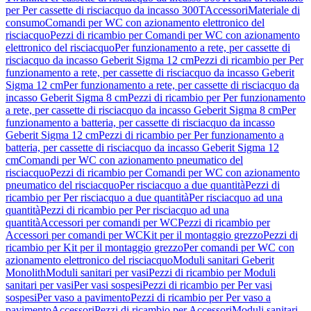
per Per cassette di risciacquo da incasso 300T
Accessori
Materiale di
consumo
Comandi per WC con azionamento elettronico del
risciacquo
Pezzi di ricambio per Comandi per WC con azionamento
elettronico del risciacquo
Per funzionamento a rete, per cassette di
risciacquo da incasso Geberit Sigma 12 cm
Pezzi di ricambio per Per
funzionamento a rete, per cassette di risciacquo da incasso Geberit
Sigma 12 cm
Per funzionamento a rete, per cassette di risciacquo da
incasso Geberit Sigma 8 cm
Pezzi di ricambio per Per funzionamento
a rete, per cassette di risciacquo da incasso Geberit Sigma 8 cm
Per
funzionamento a batteria, per cassette di risciacquo da incasso
Geberit Sigma 12 cm
Pezzi di ricambio per Per funzionamento a
batteria, per cassette di risciacquo da incasso Geberit Sigma 12
cm
Comandi per WC con azionamento pneumatico del
risciacquo
Pezzi di ricambio per Comandi per WC con azionamento
pneumatico del risciacquo
Per risciacquo a due quantità
Pezzi di
ricambio per Per risciacquo a due quantità
Per risciacquo ad una
quantità
Pezzi di ricambio per Per risciacquo ad una
quantità
Accessori per comandi per WC
Pezzi di ricambio per
Accessori per comandi per WC
Kit per il montaggio grezzo
Pezzi di
ricambio per Kit per il montaggio grezzo
Per comandi per WC con
azionamento elettronico del risciacquo
Moduli sanitari Geberit
Monolith
Moduli sanitari per vasi
Pezzi di ricambio per Moduli
sanitari per vasi
Per vasi sospesi
Pezzi di ricambio per Per vasi
sospesi
Per vaso a pavimento
Pezzi di ricambio per Per vaso a
pavimento
Accessori
Pezzi di ricambio per Accessori
Moduli sanitari