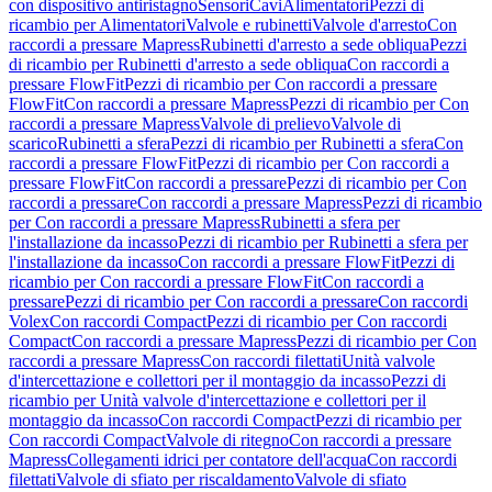
con dispositivo antiristagno
Sensori
Cavi
Alimentatori
Pezzi di
ricambio per Alimentatori
Valvole e rubinetti
Valvole d'arresto
Con
raccordi a pressare Mapress
Rubinetti d'arresto a sede obliqua
Pezzi
di ricambio per Rubinetti d'arresto a sede obliqua
Con raccordi a
pressare FlowFit
Pezzi di ricambio per Con raccordi a pressare
FlowFit
Con raccordi a pressare Mapress
Pezzi di ricambio per Con
raccordi a pressare Mapress
Valvole di prelievo
Valvole di
scarico
Rubinetti a sfera
Pezzi di ricambio per Rubinetti a sfera
Con
raccordi a pressare FlowFit
Pezzi di ricambio per Con raccordi a
pressare FlowFit
Con raccordi a pressare
Pezzi di ricambio per Con
raccordi a pressare
Con raccordi a pressare Mapress
Pezzi di ricambio
per Con raccordi a pressare Mapress
Rubinetti a sfera per
l'installazione da incasso
Pezzi di ricambio per Rubinetti a sfera per
l'installazione da incasso
Con raccordi a pressare FlowFit
Pezzi di
ricambio per Con raccordi a pressare FlowFit
Con raccordi a
pressare
Pezzi di ricambio per Con raccordi a pressare
Con raccordi
Volex
Con raccordi Compact
Pezzi di ricambio per Con raccordi
Compact
Con raccordi a pressare Mapress
Pezzi di ricambio per Con
raccordi a pressare Mapress
Con raccordi filettati
Unità valvole
d'intercettazione e collettori per il montaggio da incasso
Pezzi di
ricambio per Unità valvole d'intercettazione e collettori per il
montaggio da incasso
Con raccordi Compact
Pezzi di ricambio per
Con raccordi Compact
Valvole di ritegno
Con raccordi a pressare
Mapress
Collegamenti idrici per contatore dell'acqua
Con raccordi
filettati
Valvole di sfiato per riscaldamento
Valvole di sfiato