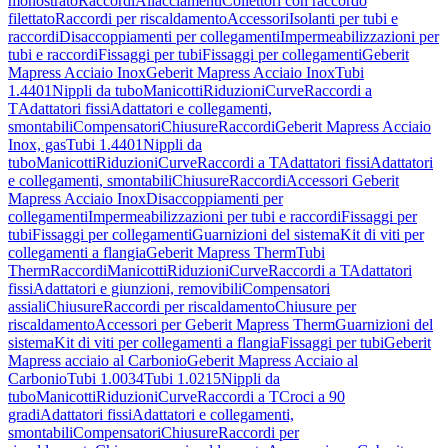
monostrato
Raccordi
Allacciamenti
Collettori con raccordo
filettato
Raccordi per riscaldamento
Accessori
Isolanti per tubi e
raccordi
Disaccoppiamenti per collegamenti
Impermeabilizzazioni per
tubi e raccordi
Fissaggi per tubi
Fissaggi per collegamenti
Geberit
Mapress Acciaio Inox
Geberit Mapress Acciaio Inox
Tubi
1.4401
Nippli da tubo
Manicotti
Riduzioni
Curve
Raccordi a
T
Adattatori fissi
Adattatori e collegamenti,
smontabili
Compensatori
Chiusure
Raccordi
Geberit Mapress Acciaio
Inox, gas
Tubi 1.4401
Nippli da
tubo
Manicotti
Riduzioni
Curve
Raccordi a T
Adattatori fissi
Adattatori
e collegamenti, smontabili
Chiusure
Raccordi
Accessori Geberit
Mapress Acciaio Inox
Disaccoppiamenti per
collegamenti
Impermeabilizzazioni per tubi e raccordi
Fissaggi per
tubi
Fissaggi per collegamenti
Guarnizioni del sistema
Kit di viti per
collegamenti a flangia
Geberit Mapress Therm
Tubi
Therm
Raccordi
Manicotti
Riduzioni
Curve
Raccordi a T
Adattatori
fissi
Adattatori e giunzioni, removibili
Compensatori
assiali
Chiusure
Raccordi per riscaldamento
Chiusure per
riscaldamento
Accessori per Geberit Mapress Therm
Guarnizioni del
sistema
Kit di viti per collegamenti a flangia
Fissaggi per tubi
Geberit
Mapress acciaio al Carbonio
Geberit Mapress Acciaio al
Carbonio
Tubi 1.0034
Tubi 1.0215
Nippli da
tubo
Manicotti
Riduzioni
Curve
Raccordi a T
Croci a 90
gradi
Adattatori fissi
Adattatori e collegamenti,
smontabili
Compensatori
Chiusure
Raccordi per