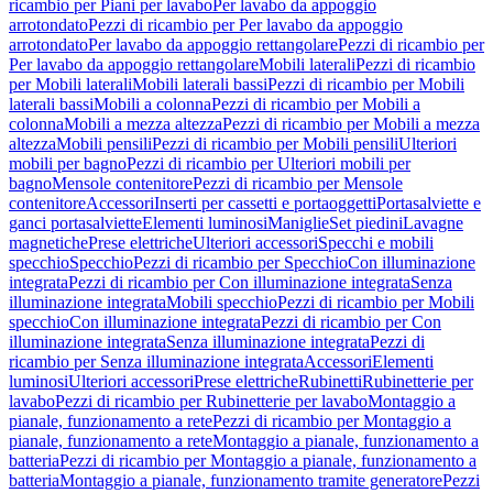
ricambio per Piani per lavabo
Per lavabo da appoggio
arrotondato
Pezzi di ricambio per Per lavabo da appoggio
arrotondato
Per lavabo da appoggio rettangolare
Pezzi di ricambio per
Per lavabo da appoggio rettangolare
Mobili laterali
Pezzi di ricambio
per Mobili laterali
Mobili laterali bassi
Pezzi di ricambio per Mobili
laterali bassi
Mobili a colonna
Pezzi di ricambio per Mobili a
colonna
Mobili a mezza altezza
Pezzi di ricambio per Mobili a mezza
altezza
Mobili pensili
Pezzi di ricambio per Mobili pensili
Ulteriori
mobili per bagno
Pezzi di ricambio per Ulteriori mobili per
bagno
Mensole contenitore
Pezzi di ricambio per Mensole
contenitore
Accessori
Inserti per cassetti e portaoggetti
Portasalviette e
ganci portasalviette
Elementi luminosi
Maniglie
Set piedini
Lavagne
magnetiche
Prese elettriche
Ulteriori accessori
Specchi e mobili
specchio
Specchio
Pezzi di ricambio per Specchio
Con illuminazione
integrata
Pezzi di ricambio per Con illuminazione integrata
Senza
illuminazione integrata
Mobili specchio
Pezzi di ricambio per Mobili
specchio
Con illuminazione integrata
Pezzi di ricambio per Con
illuminazione integrata
Senza illuminazione integrata
Pezzi di
ricambio per Senza illuminazione integrata
Accessori
Elementi
luminosi
Ulteriori accessori
Prese elettriche
Rubinetti
Rubinetterie per
lavabo
Pezzi di ricambio per Rubinetterie per lavabo
Montaggio a
pianale, funzionamento a rete
Pezzi di ricambio per Montaggio a
pianale, funzionamento a rete
Montaggio a pianale, funzionamento a
batteria
Pezzi di ricambio per Montaggio a pianale, funzionamento a
batteria
Montaggio a pianale, funzionamento tramite generatore
Pezzi