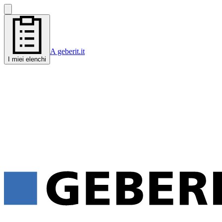
A geberit.it
I miei elenchi