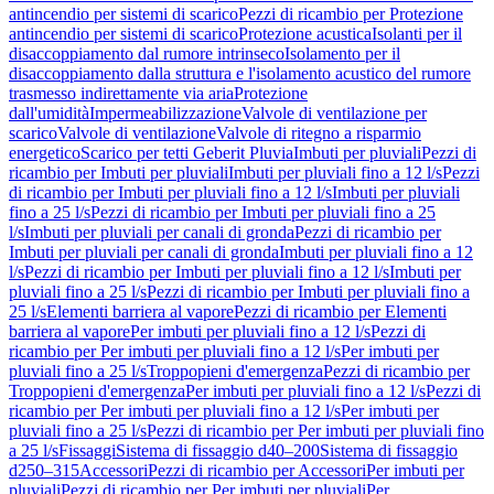
antincendio per sistemi di scarico
Pezzi di ricambio per Protezione
antincendio per sistemi di scarico
Protezione acustica
Isolanti per il
disaccoppiamento dal rumore intrinseco
Isolamento per il
disaccoppiamento dalla struttura e l'isolamento acustico del rumore
trasmesso indirettamente via aria
Protezione
dall'umidità
Impermeabilizzazione
Valvole di ventilazione per
scarico
Valvole di ventilazione
Valvole di ritegno a risparmio
energetico
Scarico per tetti Geberit Pluvia
Imbuti per pluviali
Pezzi di
ricambio per Imbuti per pluviali
Imbuti per pluviali fino a 12 l/s
Pezzi
di ricambio per Imbuti per pluviali fino a 12 l/s
Imbuti per pluviali
fino a 25 l/s
Pezzi di ricambio per Imbuti per pluviali fino a 25
l/s
Imbuti per pluviali per canali di gronda
Pezzi di ricambio per
Imbuti per pluviali per canali di gronda
Imbuti per pluviali fino a 12
l/s
Pezzi di ricambio per Imbuti per pluviali fino a 12 l/s
Imbuti per
pluviali fino a 25 l/s
Pezzi di ricambio per Imbuti per pluviali fino a
25 l/s
Elementi barriera al vapore
Pezzi di ricambio per Elementi
barriera al vapore
Per imbuti per pluviali fino a 12 l/s
Pezzi di
ricambio per Per imbuti per pluviali fino a 12 l/s
Per imbuti per
pluviali fino a 25 l/s
Troppopieni d'emergenza
Pezzi di ricambio per
Troppopieni d'emergenza
Per imbuti per pluviali fino a 12 l/s
Pezzi di
ricambio per Per imbuti per pluviali fino a 12 l/s
Per imbuti per
pluviali fino a 25 l/s
Pezzi di ricambio per Per imbuti per pluviali fino
a 25 l/s
Fissaggi
Sistema di fissaggio d40–200
Sistema di fissaggio
d250–315
Accessori
Pezzi di ricambio per Accessori
Per imbuti per
pluviali
Pezzi di ricambio per Per imbuti per pluviali
Per