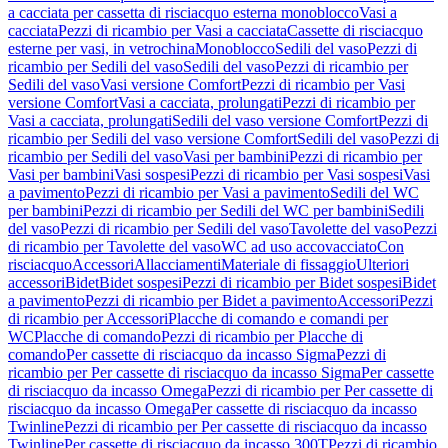
a cacciata per cassetta di risciacquo esterna monoblocco
Vasi a
cacciata
Pezzi di ricambio per Vasi a cacciata
Cassette di risciacquo
esterne per vasi, in vetrochina
Monoblocco
Sedili del vaso
Pezzi di
ricambio per Sedili del vaso
Sedili del vaso
Pezzi di ricambio per
Sedili del vaso
Vasi versione Comfort
Pezzi di ricambio per Vasi
versione Comfort
Vasi a cacciata, prolungati
Pezzi di ricambio per
Vasi a cacciata, prolungati
Sedili del vaso versione Comfort
Pezzi di
ricambio per Sedili del vaso versione Comfort
Sedili del vaso
Pezzi di
ricambio per Sedili del vaso
Vasi per bambini
Pezzi di ricambio per
Vasi per bambini
Vasi sospesi
Pezzi di ricambio per Vasi sospesi
Vasi
a pavimento
Pezzi di ricambio per Vasi a pavimento
Sedili del WC
per bambini
Pezzi di ricambio per Sedili del WC per bambini
Sedili
del vaso
Pezzi di ricambio per Sedili del vaso
Tavolette del vaso
Pezzi
di ricambio per Tavolette del vaso
WC ad uso accovacciato
Con
risciacquo
Accessori
Allacciamenti
Materiale di fissaggio
Ulteriori
accessori
Bidet
Bidet sospesi
Pezzi di ricambio per Bidet sospesi
Bidet
a pavimento
Pezzi di ricambio per Bidet a pavimento
Accessori
Pezzi
di ricambio per Accessori
Placche di comando e comandi per
WC
Placche di comando
Pezzi di ricambio per Placche di
comando
Per cassette di risciacquo da incasso Sigma
Pezzi di
ricambio per Per cassette di risciacquo da incasso Sigma
Per cassette
di risciacquo da incasso Omega
Pezzi di ricambio per Per cassette di
risciacquo da incasso Omega
Per cassette di risciacquo da incasso
Twinline
Pezzi di ricambio per Per cassette di risciacquo da incasso
Twinline
Per cassette di risciacquo da incasso 300T
Pezzi di ricambio