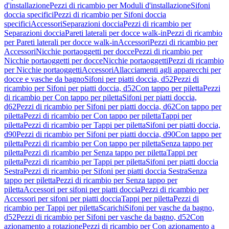
d'installazione
Pezzi di ricambio per Moduli d'installazione
Sifoni
doccia specifici
Pezzi di ricambio per Sifoni doccia
specifici
Accessori
Separazioni doccia
Pezzi di ricambio per
Separazioni doccia
Pareti laterali per docce walk-in
Pezzi di ricambio
per Pareti laterali per docce walk-in
Accessori
Pezzi di ricambio per
Accessori
Nicchie portaoggetti per docce
Pezzi di ricambio per
Nicchie portaoggetti per docce
Nicchie portaoggetti
Pezzi di ricambio
per Nicchie portaoggetti
Accessori
Allacciamenti agli apparecchi per
docce e vasche da bagno
Sifoni per piatti doccia, d52
Pezzi di
ricambio per Sifoni per piatti doccia, d52
Con tappo per piletta
Pezzi
di ricambio per Con tappo per piletta
Sifoni per piatti doccia,
d62
Pezzi di ricambio per Sifoni per piatti doccia, d62
Con tappo per
piletta
Pezzi di ricambio per Con tappo per piletta
Tappi per
piletta
Pezzi di ricambio per Tappi per piletta
Sifoni per piatti doccia,
d90
Pezzi di ricambio per Sifoni per piatti doccia, d90
Con tappo per
piletta
Pezzi di ricambio per Con tappo per piletta
Senza tappo per
piletta
Pezzi di ricambio per Senza tappo per piletta
Tappi per
piletta
Pezzi di ricambio per Tappi per piletta
Sifoni per piatti doccia
Sestra
Pezzi di ricambio per Sifoni per piatti doccia Sestra
Senza
tappo per piletta
Pezzi di ricambio per Senza tappo per
piletta
Accessori per sifoni per piatti doccia
Pezzi di ricambio per
Accessori per sifoni per piatti doccia
Tappi per piletta
Pezzi di
ricambio per Tappi per piletta
Scarichi
Sifoni per vasche da bagno,
d52
Pezzi di ricambio per Sifoni per vasche da bagno, d52
Con
azionamento a rotazione
Pezzi di ricambio per Con azionamento a