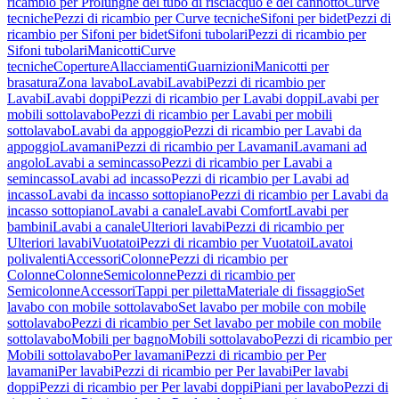
ricambio per Prolunghe del tubo di risciacquo e del cannotto
Curve
tecniche
Pezzi di ricambio per Curve tecniche
Sifoni per bidet
Pezzi di
ricambio per Sifoni per bidet
Sifoni tubolari
Pezzi di ricambio per
Sifoni tubolari
Manicotti
Curve
tecniche
Coperture
Allacciamenti
Guarnizioni
Manicotti per
brasatura
Zona lavabo
Lavabi
Lavabi
Pezzi di ricambio per
Lavabi
Lavabi doppi
Pezzi di ricambio per Lavabi doppi
Lavabi per
mobili sottolavabo
Pezzi di ricambio per Lavabi per mobili
sottolavabo
Lavabi da appoggio
Pezzi di ricambio per Lavabi da
appoggio
Lavamani
Pezzi di ricambio per Lavamani
Lavamani ad
angolo
Lavabi a semincasso
Pezzi di ricambio per Lavabi a
semincasso
Lavabi ad incasso
Pezzi di ricambio per Lavabi ad
incasso
Lavabi da incasso sottopiano
Pezzi di ricambio per Lavabi da
incasso sottopiano
Lavabi a canale
Lavabi Comfort
Lavabi per
bambini
Lavabi a canale
Ulteriori lavabi
Pezzi di ricambio per
Ulteriori lavabi
Vuotatoi
Pezzi di ricambio per Vuotatoi
Lavatoi
polivalenti
Accessori
Colonne
Pezzi di ricambio per
Colonne
Colonne
Semicolonne
Pezzi di ricambio per
Semicolonne
Accessori
Tappi per piletta
Materiale di fissaggio
Set
lavabo con mobile sottolavabo
Set lavabo per mobile con mobile
sottolavabo
Pezzi di ricambio per Set lavabo per mobile con mobile
sottolavabo
Mobili per bagno
Mobili sottolavabo
Pezzi di ricambio per
Mobili sottolavabo
Per lavamani
Pezzi di ricambio per Per
lavamani
Per lavabi
Pezzi di ricambio per Per lavabi
Per lavabi
doppi
Pezzi di ricambio per Per lavabi doppi
Piani per lavabo
Pezzi di