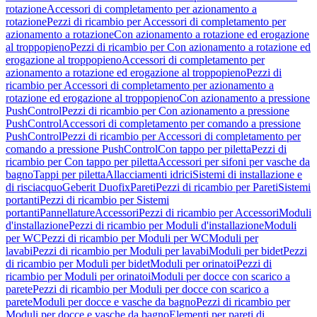
rotazione
Accessori di completamento per azionamento a
rotazione
Pezzi di ricambio per Accessori di completamento per
azionamento a rotazione
Con azionamento a rotazione ed erogazione
al troppopieno
Pezzi di ricambio per Con azionamento a rotazione ed
erogazione al troppopieno
Accessori di completamento per
azionamento a rotazione ed erogazione al troppopieno
Pezzi di
ricambio per Accessori di completamento per azionamento a
rotazione ed erogazione al troppopieno
Con azionamento a pressione
PushControl
Pezzi di ricambio per Con azionamento a pressione
PushControl
Accessori di completamento per comando a pressione
PushControl
Pezzi di ricambio per Accessori di completamento per
comando a pressione PushControl
Con tappo per piletta
Pezzi di
ricambio per Con tappo per piletta
Accessori per sifoni per vasche da
bagno
Tappi per piletta
Allacciamenti idrici
Sistemi di installazione e
di risciacquo
Geberit Duofix
Pareti
Pezzi di ricambio per Pareti
Sistemi
portanti
Pezzi di ricambio per Sistemi
portanti
Pannellature
Accessori
Pezzi di ricambio per Accessori
Moduli
d'installazione
Pezzi di ricambio per Moduli d'installazione
Moduli
per WC
Pezzi di ricambio per Moduli per WC
Moduli per
lavabi
Pezzi di ricambio per Moduli per lavabi
Moduli per bidet
Pezzi
di ricambio per Moduli per bidet
Moduli per orinatoi
Pezzi di
ricambio per Moduli per orinatoi
Moduli per docce con scarico a
parete
Pezzi di ricambio per Moduli per docce con scarico a
parete
Moduli per docce e vasche da bagno
Pezzi di ricambio per
Moduli per docce e vasche da bagno
Elementi per pareti di