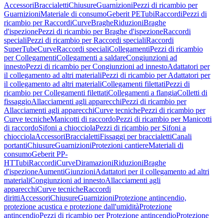
Accessori
Braccialetti
Chiusure
Guarnizioni
Pezzi di ricambio per
Guarnizioni
Materiale di consumo
Geberit PE
Tubi
Raccordi
Pezzi di
ricambio per Raccordi
Curve
Braghe
Riduzioni
Braghe
d'ispezione
Pezzi di ricambio per Braghe d'ispezione
Raccordi
speciali
Pezzi di ricambio per Raccordi speciali
Raccordi
SuperTube
Curve
Raccordi speciali
Collegamenti
Pezzi di ricambio
per Collegamenti
Collegamenti a saldare
Congiunzioni ad
innesto
Pezzi di ricambio per Congiunzioni ad innesto
Adattatori per
il collegamento ad altri materiali
Pezzi di ricambio per Adattatori per
il collegamento ad altri materiali
Collegamenti filettati
Pezzi di
ricambio per Collegamenti filettati
Collegamenti a flangia
Colletti di
fissaggio
Allacciamenti agli apparecchi
Pezzi di ricambio per
Allacciamenti agli apparecchi
Curve tecniche
Pezzi di ricambio per
Curve tecniche
Manicotti di raccordo
Pezzi di ricambio per Manicotti
di raccordo
Sifoni a chiocciola
Pezzi di ricambio per Sifoni a
chiocciola
Accessori
Braccialetti
Fissaggi per braccialetti
Canali
portanti
Chiusure
Guarnizioni
Protezioni cantiere
Materiali di
consumo
Geberit PP-
HT
Tubi
Raccordi
Curve
Diramazioni
Riduzioni
Braghe
d'ispezione
Aumenti
Giunzioni
Adattatori per il collegamento ad altri
materiali
Congiunzioni ad innesto
Allacciamenti agli
apparecchi
Curve tecniche
Raccordi
diritti
Accessori
Chiusure
Guarnizioni
Protezione antincendio,
protezione acustica e protezione dall'umidità
Protezione
antincendio
Pezzi di ricambio per Protezione antincendio
Protezione