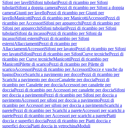
Sifoni per lavelli
Sifoni tubolari
Pezzi di ricambio per Sifoni
tubolari
Sifoni a doppia camera
Pezzi di ricambio per Sifoni a doppia
camera
Giunti per lavello
Pezzi di ricambio per Giunti per
lavello
Manicotti
Pezzi di ricambio per Manicotti
Accessori
Pezzi di
ricambio per Accessori
Sifoni per apparecchi
Pezzi di ricambio per
Sifoni per apparecchi
Sifoni tubolari
Pezzi di ricambio per Sifoni
tubolari
Sifoni da incasso
Pezzi di ricambio per Sifoni da
incasso
Sifoni esterni
Pezzi di ricambio per Sifoni
esterni
Allacciamenti
Pezzi di ricambio per
Allacciamenti
Accessori
Sifoni per lavatoi
Pezzi di ricambio per Sifoni
per lavatoi
Sifoni
Pezzi di ricambio per Sifoni
Curve tecniche
Pezzi di
ricambio per Curve tecniche
Manicotti
Pezzi di ricambio per
Manicotti
Pilette di scarico
Pezzi di ricambio per Pilette di
scarico
Accessori
Pezzi di ricambio per Accessori
Docce e vasche da
bagno
Docce
Scarichi a pavimento per docce
Pezzi di ricambio per
Scarichi a pavimento per docce
Canalette per doccia
Pezzi di
ricambio per Canalette per doccia
Accessori per canalette per
doccia
Pezzi di ricambio per Accessori per canalette per doccia
Sifoni
per doccia a pavimento
Pezzi di ricambio per Sifoni per doccia a
pavimento
Accessori per sifoni per doccia a pavimento
Pezzi di
ricambio per Accessori per sifoni per doccia a pavimento
Scarichi a
parete
Pezzi di ricambio per Scarichi a parete
Accessori per scarichi a
parete
Pezzi di ricambio per Accessori per scarichi a parete
Piatti
doccia e superfici doccia
Pezzi di ricambio per Piatti doccia e
superfici doccia
Piatti doccia in vetrochina
Moduli