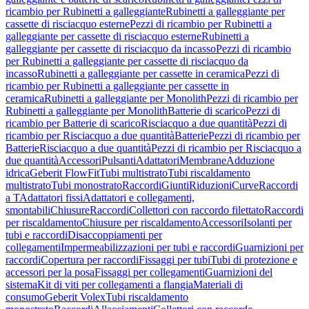
ricambio per Rubinetti a galleggiante
Rubinetti a galleggiante per
cassette di risciacquo esterne
Pezzi di ricambio per Rubinetti a
galleggiante per cassette di risciacquo esterne
Rubinetti a
galleggiante per cassette di risciacquo da incasso
Pezzi di ricambio
per Rubinetti a galleggiante per cassette di risciacquo da
incasso
Rubinetti a galleggiante per cassette in ceramica
Pezzi di
ricambio per Rubinetti a galleggiante per cassette in
ceramica
Rubinetti a galleggiante per Monolith
Pezzi di ricambio per
Rubinetti a galleggiante per Monolith
Batterie di scarico
Pezzi di
ricambio per Batterie di scarico
Risciacquo a due quantità
Pezzi di
ricambio per Risciacquo a due quantità
Batterie
Pezzi di ricambio per
Batterie
Risciacquo a due quantità
Pezzi di ricambio per Risciacquo a
due quantità
Accessori
Pulsanti
Adattatori
Membrane
Adduzione
idrica
Geberit FlowFit
Tubi multistrato
Tubi riscaldamento
multistrato
Tubi monostrato
Raccordi
Giunti
Riduzioni
Curve
Raccordi
a T
Adattatori fissi
Adattatori e collegamenti,
smontabili
Chiusure
Raccordi
Collettori con raccordo filettato
Raccordi
per riscaldamento
Chiusure per riscaldamento
Accessori
Isolanti per
tubi e raccordi
Disaccoppiamenti per
collegamenti
Impermeabilizzazioni per tubi e raccordi
Guarnizioni per
raccordi
Copertura per raccordi
Fissaggi per tubi
Tubi di protezione e
accessori per la posa
Fissaggi per collegamenti
Guarnizioni del
sistema
Kit di viti per collegamenti a flangia
Materiali di
consumo
Geberit Volex
Tubi riscaldamento