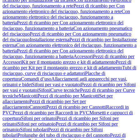
ricambio per Installazione da incasso
Con azionamento elettronico
del risciacquo, funzionamento a rete
Pezzi di ricambio per Con
azionamento elettronico del risciacquo, funzionamento a rete
Con
azionamento elettronico del risciacquo, funzionamento a
batteria
Pezzi di ricambio per Con azionamento elettronico del
risciacquo, funzionamento a batteria
Con azionamento pneumatico
del risciacquo
Pezzi di ricambio per Con azionamento pneumatico
del risciacquo
Installazione esterna
Pezzi di ricambio per Installazione
esterna
Con azionamento elettronico del risciacquo, funzionamento a
batteria
Pezzi di ricambio per Con azionamento elettronico del
risciacquo, funzionamento a batteria
Accessori
Pezzi di ricambio per
Accessori
Kit per il montaggio grezzo e kit di adattamento
Pezzi di
ricambio per Kit per il montaggio grezzo e kit di adattamento
Tubi di
risciacquo, curve di risciacquo e adattatori
Placche di
copertura
Comandi d’uso
Allacciamenti agli apparecchi per vasi,
orinatoi e bidet
Sifoni per vasi e vuotatoi
Pezzi di ricambio per Sifoni
per vasi e vuotatoi
Sifoni
Curve tecniche
Pezzi di ricambio per Curve
tecniche
Manicotti
Pezzi di ricambio per Manicotti
Set per
allacciamento
Pezzi di ricambio per Set per
allacciamento
Cannotti
Pezzi di ricambio per Cannotti
Raccordi in
PVC
Pezzi di ricambio per Raccordi in PVC
Morsetti e cappucci di
copertura
Sifoni per orinatoi
Pezzi di ricambio per Sifoni per
orinatoi
Sifoni per orinatoio
Pezzi di ricambio per Sifoni per
orinatoio
Sifoni tubolari
Pezzi di ricambio per Sifoni
tubolari
Prolunghe del tubo di risciacquo e del cannotto
Pezzi di