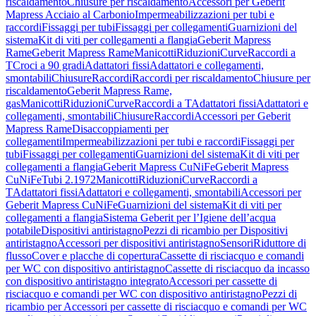
riscaldamento
Chiusure per riscaldamento
Accessori per Geberit
Mapress Acciaio al Carbonio
Impermeabilizzazioni per tubi e
raccordi
Fissaggi per tubi
Fissaggi per collegamenti
Guarnizioni del
sistema
Kit di viti per collegamenti a flangia
Geberit Mapress
Rame
Geberit Mapress Rame
Manicotti
Riduzioni
Curve
Raccordi a
T
Croci a 90 gradi
Adattatori fissi
Adattatori e collegamenti,
smontabili
Chiusure
Raccordi
Raccordi per riscaldamento
Chiusure per
riscaldamento
Geberit Mapress Rame,
gas
Manicotti
Riduzioni
Curve
Raccordi a T
Adattatori fissi
Adattatori e
collegamenti, smontabili
Chiusure
Raccordi
Accessori per Geberit
Mapress Rame
Disaccoppiamenti per
collegamenti
Impermeabilizzazioni per tubi e raccordi
Fissaggi per
tubi
Fissaggi per collegamenti
Guarnizioni del sistema
Kit di viti per
collegamenti a flangia
Geberit Mapress CuNiFe
Geberit Mapress
CuNiFe
Tubi 2.1972
Manicotti
Riduzioni
Curve
Raccordi a
T
Adattatori fissi
Adattatori e collegamenti, smontabili
Accessori per
Geberit Mapress CuNiFe
Guarnizioni del sistema
Kit di viti per
collegamenti a flangia
Sistema Geberit per l’Igiene dell’acqua
potabile
Dispositivi antiristagno
Pezzi di ricambio per Dispositivi
antiristagno
Accessori per dispositivi antiristagno
Sensori
Riduttore di
flusso
Cover e placche di copertura
Cassette di risciacquo e comandi
per WC con dispositivo antiristagno
Cassette di risciacquo da incasso
con dispositivo antiristagno integrato
Accessori per cassette di
risciacquo e comandi per WC con dispositivo antiristagno
Pezzi di
ricambio per Accessori per cassette di risciacquo e comandi per WC