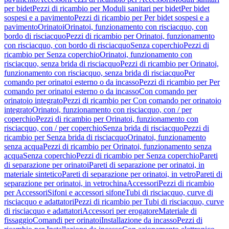
per bidet
Pezzi di ricambio per Moduli sanitari per bidet
Per bidet
sospesi e a pavimento
Pezzi di ricambio per Per bidet sospesi e a
pavimento
Orinatoi
Orinatoi, funzionamento con risciacquo, con
bordo di risciacquo
Pezzi di ricambio per Orinatoi, funzionamento
con risciacquo, con bordo di risciacquo
Senza coperchio
Pezzi di
ricambio per Senza coperchio
Orinatoi, funzionamento con
risciacquo, senza brida di risciacquo
Pezzi di ricambio per Orinatoi,
funzionamento con risciacquo, senza brida di risciacquo
Per
comando per orinatoi esterno o da incasso
Pezzi di ricambio per Per
comando per orinatoi esterno o da incasso
Con comando per
orinatoio integrato
Pezzi di ricambio per Con comando per orinatoio
integrato
Orinatoi, funzionamento con risciacquo, con / per
coperchio
Pezzi di ricambio per Orinatoi, funzionamento con
risciacquo, con / per coperchio
Senza brida di risciacquo
Pezzi di
ricambio per Senza brida di risciacquo
Orinatoi, funzionamento
senza acqua
Pezzi di ricambio per Orinatoi, funzionamento senza
acqua
Senza coperchio
Pezzi di ricambio per Senza coperchio
Pareti
di separazione per orinatoi
Pareti di separazione per orinatoi, in
materiale sintetico
Pareti di separazione per orinatoi, in vetro
Pareti di
separazione per orinatoi, in vetrochina
Accessori
Pezzi di ricambio
per Accessori
Sifoni e accessori sifone
Tubi di risciacquo, curve di
risciacquo e adattatori
Pezzi di ricambio per Tubi di risciacquo, curve
di risciacquo e adattatori
Accessori per erogatore
Materiale di
fissaggio
Comandi per orinatoi
Installazione da incasso
Pezzi di