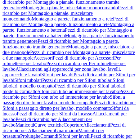
di ricambio per Montaggio a pianale, funzionamento tramite
generatore
Montaggio a pianale, miscelatore monocomando
Pezzi di
ricambio per Montaggio a pianale, miscelatore
monocomando
Montaggio a parete, funzionamento a rete
Pezzi di
ricambio per Montaggio a parete, funzionamento a rete
Montaggio a
parete, funzionamento a batteria
Pezzi di ricambio per Montaggio a
parete, funzionamento a batteria
Montaggio a parete, funzionamento
tramite generatore
Pezzi di ricambio per Montaggio a parete,
funzionamento tramite generatore
Montaggio a parete, miscelatore a
due manopole
Pezzi di ricambio per Montaggio a parete, miscelatore
a due manopole
Accessori
Pezzi di ricambio per Accessori
Per
rubinetterie per lavabo
Pezzi di ricambio per Per rubinetterie per
lavabo
Allacciamenti agli apparecchi per zona lavabo, lavelli,
apparecchi e lavatoi
Sifoni per lavabi
Pezzi di ricambio per Sifoni per
lavabi
Sifoni tubolari
Pezzi di ricambio per Sifoni tubolari
Sifoni
tubolari, modello compatto
Pezzi di ricambio per Sifoni tubolari,
modello compatto
Sifoni con tubo ad immersione per lavabo
Pezzi di
ricambio per Sifoni con tubo ad immersione per lavabo
Sifoni a
passaggio diretto per lavabo, modello compatto
Pezzi di ricambio per
Sifoni a passaggio diretto per lavabo, modello compatto
Sifoni da
incasso
Pezzi di ricambio per Sifoni da incasso
Allacciamenti per
lavabo
Pezzi di ricambio per Allacciamenti per
lavabo
Manicotti
Curve tecniche
Coperture
Allacciamenti
Pezzi di
ricambio per Allacciamenti
Guarnizioni
Manicotti per
brasatura
Prolunghe
Comandi
Sifoni per lavelli
Pezzi di ricambio per