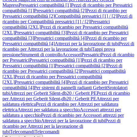
Mapress
Pressatrici compatibilità [1]
Pezzi di ricambio per Pressatrici
compatibilità [1]
Pressatrici compatibilità [2]
Pezzi di ricambio per
Pressatrici compatibilità [2]
Compatibilità pressatrici [1] / [2]
Pezzi di
ricambio per Compatibilità pressatrici [1] / [2]
Pressatrici
compatibilità [2XL]
Pezzi di ricambio per Pressatrici compatibilità
[2XL]
Pressatrici compatibilità [3]
Pezzi di ricambio per Pressatrici
compatibilità [3]
Pressatrici compatibilità [4]
Pezzi di ricambio per
Pressatrici compatibilità [4]
Attrezzi per la lavorazione di tubi
Pezzi di
ricambio per Attrezzi per la lavorazione di tubi
Tappi prova
pressione
Strumenti di controllo
Accessori
Pressatrici
Pezzi di ricambio
per Pressatrici
Pressatrici compatibilità [1]
Pezzi di ricambio per
Pressatrici compatibilità [1]
Pressatrici compatibilità [2]
Pezzi di
ricambio per Pressatrici compatibilità [2]
Pressatrici compatibilità
[2XL]
Pezzi di ricambio per Pressatrici compatibilità
[2XL]
Pressatrici compatibilità [4]
Pezzi di ricambio per Pressatrici
compatibilità [4]
Per sistemi di pannelli radianti Geberit
Srotolatori
tubi
Attrezzi per Geberit Silent-db20 / Geberit PE
Pezzi di ricambio
per Attrezzi per Geberit Silent-db20 / Geberit PE
Attrezzi per
saldatura elettrica
Pezzi di ricambio per Attrezzi per saldatura
elettrica
Attrezzi per saldatura a specchio
Accessori attrezzi per
saldatura a specchio
Pezzi di ricambio per Accessori attrezzi per
saldatura a specchio
Attrezzi per la lavorazione di tubi
Pezzi di
ricambio per Attrezzi per la lavorazione di
tubi
Telecomandi
Telecomandi