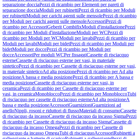
separazione doccia
Pezzi di ricambio per Elementi per pareti di
separazione doccia
Moduli per rubinetti
Pezzi di ricambio per Moduli
per rubinetti
Moduli per carichi agenti sulle mensole
Pezzi di ricambio
per Moduli per carichi agenti sulle mensole
Accessori
Pezzi di
ricambio per Accessori
Geberit Combifix
Moduli d'installazione
Pezzi
di ricambio per Moduli d'installazione
Moduli per WC
Pezzi di
ricambio per Moduli per WC
Moduli per lavabi
Pezzi di ricambio per
Moduli per lavabi
Moduli per bidet
Pezzi di ricambio per Moduli per
bidet
Moduli per docce
Pezzi di ricambio per Moduli per
docce
Accessori
Per moduli WC
Per fissaggi
Cassette di risciacquo
esterne
Cassette di risciacquo esterne per vasi, in materiale
sintetico
Pezzi di ricambio per Cassette di risciacquo esterne per vasi,
in materiale sintetico
Ad alta posizione
Pezzi di ricambio per Ad alta
posizione
A bassa e media posizione
Pezzi di ricambio per A bassa e
media posizione
Cassette di risciacquo esterne per vasi, in
ceramica
Pezzi di ricambio per Cassette di risciacquo esterne per
vasi, in ceramica
Monoblocco
Pezzi di ricambio per Monoblocco
Tubi
di risciacquo per cassette di risciacquo esterne
Ad alta posizione
A
bassa e media posizione
Accessori
Guarnizioni
Guarnizioni ad
anello
Nippli, rosoni e riduttori di flusso
Materiali di consumo
Cassette
di risciacquo da incasso
Cassette di risciacquo da incasso Sigma
Pezzi
di ricambio per Cassette di risciacquo da incasso Sigma
Cassette di
risciacquo da incasso Omega
Pezzi di ricambio per Cassette di
risciacquo da incasso Omega
Tubi di risciacquo
Accessori
Rubinetti a
galleggiante e batterie di scarico
Rubinetti a galleggiante
Pezzi di