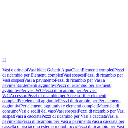
IT
Vasi e orinatoi
Vasi bidet Geberit AquaClean
Elementi completi
Pezzi
di ricambio per Elementi completi
Vasi sospesi
Pezzi di ricambio per
Vasi sospesi
Vasi a pavimento
Pezzi di ricambio per Vasi a
pavimento
Elementi aggiuntivi
Pezzi di ricambio per Elementi
aggiuntivi
Per vasi WC
Pezzi di ricambio per Per vasi
WC
Accessori
Pezzi di ricambio per Accessori
Per elementi
completi
Per elementi aggiuntivi
Pezzi di ricambio per Per elementi
aggiuntivi
Per elementi aggiuntivi e elementi completi
Materiale di
consumo
Vasi e sedili del vaso
Vasi sospesi
Pezzi di ricambio per Vasi
sospesi
Vasi a cacciata
Pezzi di ricambio per Vasi a cacciata
Vasi a
pavimento
Pezzi di ricambio per Vasi a pavimento
Vasi a cacciata per
cassetta di risciacquo esterna monoblocco
Pezzi di ricambio per Vasi