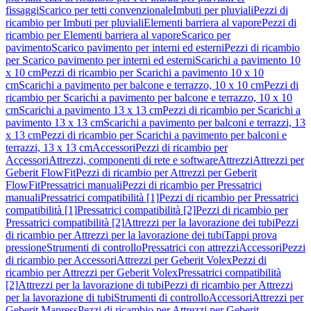
fissaggi
Scarico per tetti convenzionale
Imbuti per pluviali
Pezzi di
ricambio per Imbuti per pluviali
Elementi barriera al vapore
Pezzi di
ricambio per Elementi barriera al vapore
Scarico per
pavimento
Scarico pavimento per interni ed esterni
Pezzi di ricambio
per Scarico pavimento per interni ed esterni
Scarichi a pavimento 10
x 10 cm
Pezzi di ricambio per Scarichi a pavimento 10 x 10
cm
Scarichi a pavimento per balcone e terrazzo, 10 x 10 cm
Pezzi di
ricambio per Scarichi a pavimento per balcone e terrazzo, 10 x 10
cm
Scarichi a pavimento 13 x 13 cm
Pezzi di ricambio per Scarichi a
pavimento 13 x 13 cm
Scarichi a pavimento per balconi e terrazzi, 13
x 13 cm
Pezzi di ricambio per Scarichi a pavimento per balconi e
terrazzi, 13 x 13 cm
Accessori
Pezzi di ricambio per
Accessori
Attrezzi, componenti di rete e software
Attrezzi
Attrezzi per
Geberit FlowFit
Pezzi di ricambio per Attrezzi per Geberit
FlowFit
Pressatrici manuali
Pezzi di ricambio per Pressatrici
manuali
Pressatrici compatibilità [1]
Pezzi di ricambio per Pressatrici
compatibilità [1]
Pressatrici compatibilità [2]
Pezzi di ricambio per
Pressatrici compatibilità [2]
Attrezzi per la lavorazione dei tubi
Pezzi
di ricambio per Attrezzi per la lavorazione dei tubi
Tappi prova
pressione
Strumenti di controllo
Pressatrici con attrezzi
Accessori
Pezzi
di ricambio per Accessori
Attrezzi per Geberit Volex
Pezzi di
ricambio per Attrezzi per Geberit Volex
Pressatrici compatibilità
[2]
Attrezzi per la lavorazione di tubi
Pezzi di ricambio per Attrezzi
per la lavorazione di tubi
Strumenti di controllo
Accessori
Attrezzi per
Geberit Mapress
Pezzi di ricambio per Attrezzi per Geberit