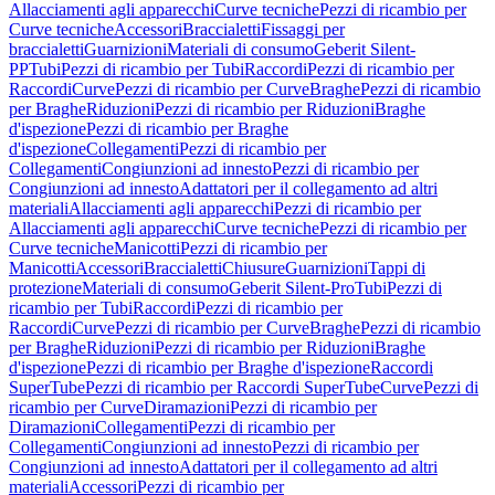
Allacciamenti agli apparecchi
Curve tecniche
Pezzi di ricambio per
Curve tecniche
Accessori
Braccialetti
Fissaggi per
braccialetti
Guarnizioni
Materiali di consumo
Geberit Silent-
PP
Tubi
Pezzi di ricambio per Tubi
Raccordi
Pezzi di ricambio per
Raccordi
Curve
Pezzi di ricambio per Curve
Braghe
Pezzi di ricambio
per Braghe
Riduzioni
Pezzi di ricambio per Riduzioni
Braghe
d'ispezione
Pezzi di ricambio per Braghe
d'ispezione
Collegamenti
Pezzi di ricambio per
Collegamenti
Congiunzioni ad innesto
Pezzi di ricambio per
Congiunzioni ad innesto
Adattatori per il collegamento ad altri
materiali
Allacciamenti agli apparecchi
Pezzi di ricambio per
Allacciamenti agli apparecchi
Curve tecniche
Pezzi di ricambio per
Curve tecniche
Manicotti
Pezzi di ricambio per
Manicotti
Accessori
Braccialetti
Chiusure
Guarnizioni
Tappi di
protezione
Materiali di consumo
Geberit Silent-Pro
Tubi
Pezzi di
ricambio per Tubi
Raccordi
Pezzi di ricambio per
Raccordi
Curve
Pezzi di ricambio per Curve
Braghe
Pezzi di ricambio
per Braghe
Riduzioni
Pezzi di ricambio per Riduzioni
Braghe
d'ispezione
Pezzi di ricambio per Braghe d'ispezione
Raccordi
SuperTube
Pezzi di ricambio per Raccordi SuperTube
Curve
Pezzi di
ricambio per Curve
Diramazioni
Pezzi di ricambio per
Diramazioni
Collegamenti
Pezzi di ricambio per
Collegamenti
Congiunzioni ad innesto
Pezzi di ricambio per
Congiunzioni ad innesto
Adattatori per il collegamento ad altri
materiali
Accessori
Pezzi di ricambio per