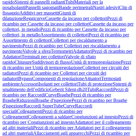
rapido
Sistemi di pannelli radianti
Tubi
Materiali per la
posa
Isolanti
Pannelli sagomati
Bande perimetrali
Nastri adesivi
Clip di
fissaggio
Additivi per massetti
Giunti di
dilatazione
Reggicurve
Cassette da incasso per collettori
Pezzi di
ricambio per Cassette da incasso per collettori
Cassette da incasso per
collettori, in metallo
Pezzi di ricambio per Cassette da incasso per
collettori, in metallo
Assortimento di collettori
Pezzi di ricambio per
Assortimento di collettori
Collettori per riscaldamento a
pavimento
Pezzi di ricambio per Collettori per riscaldamento a
pavimento
Valvole a sfera
Termometri
Adattatori
Pezzi di ricambio per
Adattatori
Terminali per collettori
Valvole di sfiato
rapido
Chiusure
Suddivisori di flusso
Unità di termoregolazione
Pezzi
di ricambio per Unità di termoregolazione
Collettori per circuiti dei
radiatori
Pezzi di ricambio per Collettori per circuiti dei
radiatori
Bypass
Componenti di regolazione
Attuatori
Termostati
ambiente
Accessori
Isolanti per collettori
Tubi di protezione
Sistemi di
smaltimento dell’edificio
Geberit Silent-db20
Tubi
Raccordi
Pezzi di
ricambio per Raccordi
Curve
Braghe
Pezzi di ricambio per
Braghe
Riduzioni
Braghe d'ispezione
Pezzi di ricambio per Braghe
d'ispezione
Raccordi SuperTube
Curve
Raccordi
speciali
Collegamenti
Pezzi di ricambio per
Collegamenti
Collegamenti a saldare
Congiunzioni ad innesto
Pezzi di
ricambio per Congiunzioni ad innesto
Adattatori per il collegamento
ad altri materiali
Pezzi di ricambio per Adattatori per il collegamento
ad altri materiali
Allacciamenti agli apparecchi
Pezzi di ricambio per