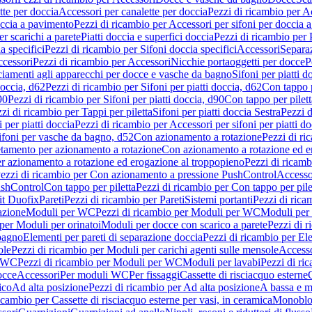
tte per doccia
Accessori per canalette per doccia
Pezzi di ricambio per Ac
occia a pavimento
Pezzi di ricambio per Accessori per sifoni per doccia 
r scarichi a parete
Piatti doccia e superfici doccia
Pezzi di ricambio per P
a specifici
Pezzi di ricambio per Sifoni doccia specifici
Accessori
Separa
cessori
Pezzi di ricambio per Accessori
Nicchie portaoggetti per docce
P
ciamenti agli apparecchi per docce e vasche da bagno
Sifoni per piatti d
doccia, d62
Pezzi di ricambio per Sifoni per piatti doccia, d62
Con tappo p
90
Pezzi di ricambio per Sifoni per piatti doccia, d90
Con tappo per pilett
zi di ricambio per Tappi per piletta
Sifoni per piatti doccia Sestra
Pezzi d
 per piatti doccia
Pezzi di ricambio per Accessori per sifoni per piatti do
ifoni per vasche da bagno, d52
Con azionamento a rotazione
Pezzi di r
etamento per azionamento a rotazione
Con azionamento a rotazione ed e
r azionamento a rotazione ed erogazione al troppopieno
Pezzi di ricam
ezzi di ricambio per Con azionamento a pressione PushControl
Accesso
ushControl
Con tappo per piletta
Pezzi di ricambio per Con tappo per pile
it Duofix
Pareti
Pezzi di ricambio per Pareti
Sistemi portanti
Pezzi di rica
azione
Moduli per WC
Pezzi di ricambio per Moduli per WC
Moduli per 
per Moduli per orinatoi
Moduli per docce con scarico a parete
Pezzi di r
 bagno
Elementi per pareti di separazione doccia
Pezzi di ricambio per Ele
ole
Pezzi di ricambio per Moduli per carichi agenti sulle mensole
Access
r WC
Pezzi di ricambio per Moduli per WC
Moduli per lavabi
Pezzi di ri
occe
Accessori
Per moduli WC
Per fissaggi
Cassette di risciacquo esterne
C
ico
Ad alta posizione
Pezzi di ricambio per Ad alta posizione
A bassa e m
icambio per Cassette di risciacquo esterne per vasi, in ceramica
Monoblo