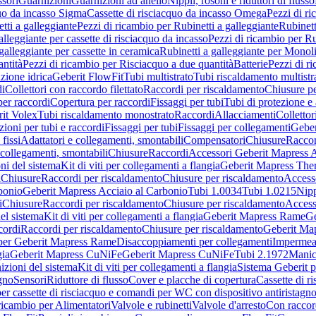
sori
Guarnizioni
Guarnizioni ad anello
Nippli, rosoni e riduttori di flusso
quo da incasso Sigma
Cassette di risciacquo da incasso Omega
Pezzi di r
tti a galleggiante
Pezzi di ricambio per Rubinetti a galleggiante
Rubinett
alleggiante per cassette di risciacquo da incasso
Pezzi di ricambio per Ru
galleggiante per cassette in ceramica
Rubinetti a galleggiante per Monol
ntità
Pezzi di ricambio per Risciacquo a due quantità
Batterie
Pezzi di r
ione idrica
Geberit FlowFit
Tubi multistrato
Tubi riscaldamento multistr
i
Collettori con raccordo filettato
Raccordi per riscaldamento
Chiusure pe
per raccordi
Copertura per raccordi
Fissaggi per tubi
Tubi di protezione e 
it Volex
Tubi riscaldamento monostrato
Raccordi
Allacciamenti
Collettor
ioni per tubi e raccordi
Fissaggi per tubi
Fissaggi per collegamenti
Geber
 fissi
Adattatori e collegamenti, smontabili
Compensatori
Chiusure
Raccor
 collegamenti, smontabili
Chiusure
Raccordi
Accessori Geberit Mapress 
ni del sistema
Kit di viti per collegamenti a flangia
Geberit Mapress The
i
Chiusure
Raccordi per riscaldamento
Chiusure per riscaldamento
Access
bonio
Geberit Mapress Acciaio al Carbonio
Tubi 1.0034
Tubi 1.0215
Nipp
i
Chiusure
Raccordi per riscaldamento
Chiusure per riscaldamento
Access
el sistema
Kit di viti per collegamenti a flangia
Geberit Mapress Rame
Ge
cordi
Raccordi per riscaldamento
Chiusure per riscaldamento
Geberit Ma
per Geberit Mapress Rame
Disaccoppiamenti per collegamenti
Impermeab
gia
Geberit Mapress CuNiFe
Geberit Mapress CuNiFe
Tubi 2.1972
Manic
izioni del sistema
Kit di viti per collegamenti a flangia
Sistema Geberit p
agno
Sensori
Riduttore di flusso
Cover e placche di copertura
Cassette di r
er cassette di risciacquo e comandi per WC con dispositivo antiristagn
ricambio per Alimentatori
Valvole e rubinetti
Valvole d'arresto
Con raccor