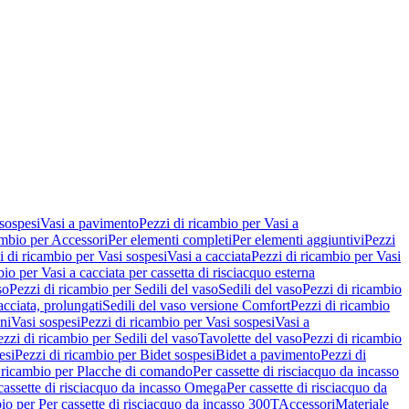
 sospesi
Vasi a pavimento
Pezzi di ricambio per Vasi a
ambio per Accessori
Per elementi completi
Per elementi aggiuntivi
Pezzi
i di ricambio per Vasi sospesi
Vasi a cacciata
Pezzi di ricambio per Vasi
io per Vasi a cacciata per cassetta di risciacquo esterna
so
Pezzi di ricambio per Sedili del vaso
Sedili del vaso
Pezzi di ricambio
acciata, prolungati
Sedili del vaso versione Comfort
Pezzi di ricambio
ni
Vasi sospesi
Pezzi di ricambio per Vasi sospesi
Vasi a
ezzi di ricambio per Sedili del vaso
Tavolette del vaso
Pezzi di ricambio
esi
Pezzi di ricambio per Bidet sospesi
Bidet a pavimento
Pezzi di
 ricambio per Placche di comando
Per cassette di risciacquo da incasso
 cassette di risciacquo da incasso Omega
Per cassette di risciacquo da
io per Per cassette di risciacquo da incasso 300T
Accessori
Materiale