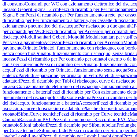
di consumo
Comandi per WC con azionamento elettronico del risciac
incasso Geberit Sigma 12 cm
Pezzi di ricambio per Per funzionamento 
Sigma 8 cm
Pezzi di ricambio per Per funzionamento a rete, per casse
di ricambio per Per funzionamento a batteria, per cassette di risciac
azionamento pneumatico del risciacquo
Per risciacquo a due quantità
P
per comandi per WC
Pezzi di ricambio per Accessori per comandi pe
risciacquo
Moduli sanitari Geberit Monolith
Moduli sanitari per vasi
Pez
Per vaso a pavimento
Accessori
Pezzi di ricambio per Accessori
Moduli 
pavimento
Orinatoi
Orinatoi, funzionamento con risciacquo, con bordo 
Senza coperchio
Orinatoi, funzionamento con risciacquo, senza brida d
incasso
Pezzi di ricambio per Per comando per orinatoi esterno o da i
con / per coperchio
Pezzi di ricambio per Orinatoi, funzionamento con 
acqua
Pezzi di ricambio per Orinatoi, funzionamento senza acqua
Senz
sintetico
Pareti di separazione per orinatoi, in vetro
Pareti di separazion
adattatori
Pezzi di ricambio per Tubi di risciacquo, curve di risciacquo 
incasso
Con azionamento elettronico del risciacquo, funzionamento a r
funzionamento a batteria
Pezzi di ricambio per Con azionamento elettr
pneumatico del risciacquo
Installazione esterna
Pezzi di ricambio per In
del risciacquo, funzionamento a batteria
Accessori
Pezzi di ricambio pe
risciacquo, curve di risciacquo e adattatori
Placche di copertura
Comand
vuotatoi
Sifoni
Curve tecniche
Pezzi di ricambio per Curve tecniche
Man
Cannotti
Raccordi in PVC
Pezzi di ricambio per Raccordi in PVC
Mors
orinatoio
Sifoni tubolari
Pezzi di ricambio per Sifoni tubolari
Prolunghe 
per Curve tecniche
Sifoni per bidet
Pezzi di ricambio per Sifoni per bid
lavabo
Lavabi
Lavabi
Pezzi di ricambio per Lavabi
Lavabi doppi
Pezzi 