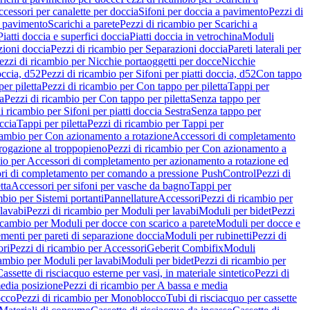
cessori per canalette per doccia
Sifoni per doccia a pavimento
Pezzi di
a pavimento
Scarichi a parete
Pezzi di ricambio per Scarichi a
iatti doccia e superfici doccia
Piatti doccia in vetrochina
Moduli
zioni doccia
Pezzi di ricambio per Separazioni doccia
Pareti laterali per
ezzi di ricambio per Nicchie portaoggetti per docce
Nicchie
occia, d52
Pezzi di ricambio per Sifoni per piatti doccia, d52
Con tappo
er piletta
Pezzi di ricambio per Con tappo per piletta
Tappi per
a
Pezzi di ricambio per Con tappo per piletta
Senza tappo per
i ricambio per Sifoni per piatti doccia Sestra
Senza tappo per
ccia
Tappi per piletta
Pezzi di ricambio per Tappi per
icambio per Con azionamento a rotazione
Accessori di completamento
rogazione al troppopieno
Pezzi di ricambio per Con azionamento a
bio per Accessori di completamento per azionamento a rotazione ed
ri di completamento per comando a pressione PushControl
Pezzi di
tta
Accessori per sifoni per vasche da bagno
Tappi per
mbio per Sistemi portanti
Pannellature
Accessori
Pezzi di ricambio per
lavabi
Pezzi di ricambio per Moduli per lavabi
Moduli per bidet
Pezzi
icambio per Moduli per docce con scarico a parete
Moduli per docce e
menti per pareti di separazione doccia
Moduli per rubinetti
Pezzi di
ori
Pezzi di ricambio per Accessori
Geberit Combifix
Moduli
cambio per Moduli per lavabi
Moduli per bidet
Pezzi di ricambio per
assette di risciacquo esterne per vasi, in materiale sintetico
Pezzi di
edia posizione
Pezzi di ricambio per A bassa e media
cco
Pezzi di ricambio per Monoblocco
Tubi di risciacquo per cassette