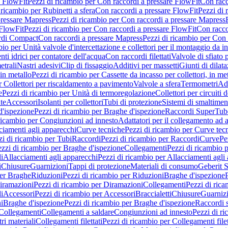
e FlowFit
Pezzi di ricambio per Con raccordi a pressare FlowFit
Con racc
 ricambio per Rubinetti a sfera
Con raccordi a pressare FlowFit
Pezzi di 
pressare Mapress
Pezzi di ricambio per Con raccordi a pressare Mapress
 FlowFit
Pezzi di ricambio per Con raccordi a pressare FlowFit
Con racco
ordi Compact
Con raccordi a pressare Mapress
Pezzi di ricambio per Con 
io per Unità valvole d'intercettazione e collettori per il montaggio da i
ti idrici per contatore dell'acqua
Con raccordi filettati
Valvole di sfiato 
etrali
Nastri adesivi
Clip di fissaggio
Additivi per massetti
Giunti di dilat
 in metallo
Pezzi di ricambio per Cassette da incasso per collettori, in me
r Collettori per riscaldamento a pavimento
Valvole a sfera
Termometri
Ada
e
Pezzi di ricambio per Unità di termoregolazione
Collettori per circuiti d
te
Accessori
Isolanti per collettori
Tubi di protezione
Sistemi di smaltiment
d'ispezione
Pezzi di ricambio per Braghe d'ispezione
Raccordi SuperTub
ricambio per Congiunzioni ad innesto
Adattatori per il collegamento ad al
ciamenti agli apparecchi
Curve tecniche
Pezzi di ricambio per Curve tec
zi di ricambio per Tubi
Raccordi
Pezzi di ricambio per Raccordi
Curve
Pe
zzi di ricambio per Braghe d'ispezione
Collegamenti
Pezzi di ricambio 
li
Allacciamenti agli apparecchi
Pezzi di ricambio per Allacciamenti agli
i
Chiusure
Guarnizioni
Tappi di protezione
Materiali di consumo
Geberit S
per Braghe
Riduzioni
Pezzi di ricambio per Riduzioni
Braghe d'ispezione
iramazioni
Pezzi di ricambio per Diramazioni
Collegamenti
Pezzi di ric
li
Accessori
Pezzi di ricambio per Accessori
Braccialetti
Chiusure
Guarniz
i
Braghe d'ispezione
Pezzi di ricambio per Braghe d'ispezione
Raccordi s
 Collegamenti
Collegamenti a saldare
Congiunzioni ad innesto
Pezzi di r
ri materiali
Collegamenti filettati
Pezzi di ricambio per Collegamenti filet