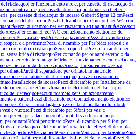
del risciacquo
Per funzionamento a rete, per cassette di risciacquo da
nzionamento a rete, per cassette di risciacquo da incasso Geberit
eria, per cassette di risciacquo da incasso Geberit Sigma 12 cm
Pezzi
umatico del risciacquo
Pezzi di ricambio per Comandi per WC con
quantità
Pezzi di ricambio per Per risciacquo ad una quantità
Accessori
gio grezzo
Per comandi per WC con azionamento elettronico del
mbio per Per vasi sospesi
Per vaso a pavimento
Pezzi di ricambio per
et sospesi e a pavimento
Pezzi di ricambio per Per bidet sospesi e a
quo, con bordo di risciacquo
Senza coperchio
Pezzi di ricambio per
uo, senza brida di risciacquo
Per comando per orinatoi esterno o da
mando per orinatoio integrato
Orinatoi, funzionamento con risciacquo,
bio per Senza brida di risciacquo
Orinatoi, funzionamento senza
per orinatoi
Pareti di separazione per orinatoi, in materiale
foni e accessori sifone
Tubi di risciacquo, curve di risciacquo e
inatoi
Installazione da incasso
Pezzi di ricambio per Installazione da
unzionamento a rete
Con azionamento elettronico del risciacquo,
ico del risciacquo
Pezzi di ricambio per Con azionamento
mento a batteria
Pezzi di ricambio per Con azionamento elettronico
ambio per Kit per il montaggio grezzo e kit di adattamento
Tubi di
r vasi e vuotatoi
Pezzi di ricambio per Sifoni per vasi e
ambio per Set per allacciamento
Cannotti
Pezzi di ricambio per
ni per orinatoi
Sifoni per orinatoio
Pezzi di ricambio per Sifoni per
l tubo di risciacquo e del cannotto
Curve tecniche
Pezzi di ricambio
cniche
Coperture
Allacciamenti
Guarnizioni
Manicotti per brasatura
Zona
mbio per Lavabi per mobili sottolavabo
Lavabi da appoggio
Pezzi di