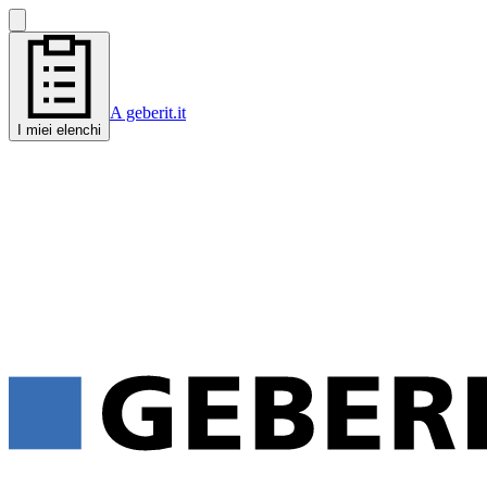
A geberit.it
I miei elenchi