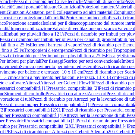
ecniche
Pezzi di ricambio per Curve tecniche
Manicotti di raccordo
Pezzi
ialetti
Canali portanti
Chiusure
Guarnizioni
Protezioni cantiere
Materiali
nti
Giunzioni
Adattatori per il collegamento ad altri materiali
Congiunzio
 acustica e protezione dall'umidità
Protezione antincendio
Pezzi di rica
rico
Protezione acustica
Isolanti per il disaccoppiamento dal rumore intri
midità
Impermeabilizzazione
Valvole di ventilazione per scarico
Valvole d
iali
Imbuti per pluviali fino a 12 l/s
Pezzi di ricambio per Imbuti per pluvi
Pezzi di ricambio per Imbuti per pluviali per canali di gronda
Imbuti per 
ali fino a 25 l/s
Elementi barriera al vapore
Pezzi di ricambio per Elemen
 fino a 25 l/s
Troppopieni d'emergenza
Pezzi di ricambio per Troppopie
Pezzi di ricambio per Per imbuti per pluviali fino a 25 l/s
Fissaggi
Sistem
Per imbuti per pluviali
Per fissaggi
Scarico per tetti convenzionale
Imbuti 
 pavimento
Scarico pavimento per interni ed esterni
Pezzi di ricambio per
pavimento per balcone e terrazzo, 10 x 10 cm
Pezzi di ricambio per Scari
x 13 cm
Scarichi a pavimento per balconi e terrazzi, 13 x 13 cm
Pezzi di 
ete e software
Attrezzi
Attrezzi per Geberit FlowFit
Pezzi di ricambio per
ssatrici compatibilità [1]
Pressatrici compatibilità [2]
Pezzi di ricambio p
one
Strumenti di controllo
Pressatrici con attrezzi
Accessori
Pezzi di ricam
avorazione di tubi
Pezzi di ricambio per Attrezzi per la lavorazione di tub
Pezzi di ricambio per Pressatrici compatibilità [1]
Pressatrici compatibilit
[2]
Pressatrici compatibilità [2XL]
Pezzi di ricambio per Pressatrici comp
o per Pressatrici compatibilità [4]
Attrezzi per la lavorazione di tubi
Pezz
er Pressatrici
Pressatrici compatibilità [1]
Pezzi di ricambio per Pressatric
ambio per Pressatrici compatibilità [2XL]
Pressatrici compatibilità [4]
Pez
rit PE
Pezzi di ricambio per Attrezzi per Geberit Silent-db20 / Geberit 