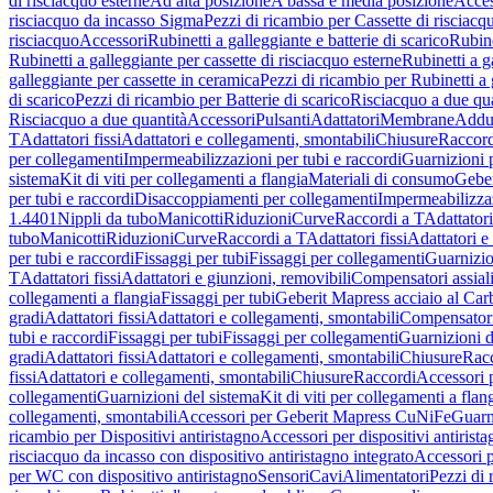
di risciacquo esterne
Ad alta posizione
A bassa e media posizione
Acces
risciacquo da incasso Sigma
Pezzi di ricambio per Cassette di risciac
risciacquo
Accessori
Rubinetti a galleggiante e batterie di scarico
Rubine
Rubinetti a galleggiante per cassette di risciacquo esterne
Rubinetti a g
galleggiante per cassette in ceramica
Pezzi di ricambio per Rubinetti a 
di scarico
Pezzi di ricambio per Batterie di scarico
Risciacquo a due qua
Risciacquo a due quantità
Accessori
Pulsanti
Adattatori
Membrane
Adduz
T
Adattatori fissi
Adattatori e collegamenti, smontabili
Chiusure
Raccord
per collegamenti
Impermeabilizzazioni per tubi e raccordi
Guarnizioni 
sistema
Kit di viti per collegamenti a flangia
Materiali di consumo
Geber
per tubi e raccordi
Disaccoppiamenti per collegamenti
Impermeabilizzaz
1.4401
Nippli da tubo
Manicotti
Riduzioni
Curve
Raccordi a T
Adattatori
tubo
Manicotti
Riduzioni
Curve
Raccordi a T
Adattatori fissi
Adattatori e
per tubi e raccordi
Fissaggi per tubi
Fissaggi per collegamenti
Guarnizio
T
Adattatori fissi
Adattatori e giunzioni, removibili
Compensatori assial
collegamenti a flangia
Fissaggi per tubi
Geberit Mapress acciaio al Car
gradi
Adattatori fissi
Adattatori e collegamenti, smontabili
Compensator
tubi e raccordi
Fissaggi per tubi
Fissaggi per collegamenti
Guarnizioni d
gradi
Adattatori fissi
Adattatori e collegamenti, smontabili
Chiusure
Rac
fissi
Adattatori e collegamenti, smontabili
Chiusure
Raccordi
Accessori 
collegamenti
Guarnizioni del sistema
Kit di viti per collegamenti a flan
collegamenti, smontabili
Accessori per Geberit Mapress CuNiFe
Guarn
ricambio per Dispositivi antiristagno
Accessori per dispositivi antirist
risciacquo da incasso con dispositivo antiristagno integrato
Accessori p
per WC con dispositivo antiristagno
Sensori
Cavi
Alimentatori
Pezzi di 