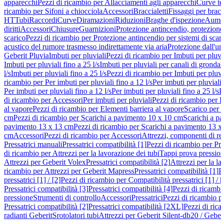
apparecchi
Pezzi di ricambio per Allacciamenti agli apparecchi
Curve t
ricambio per Sifoni a chiocciola
Accessori
Braccialetti
Fissaggi per bracc
HT
Tubi
Raccordi
Curve
Diramazioni
Riduzioni
Braghe d'ispezione
Aume
diritti
Accessori
Chiusure
Guarnizioni
Protezione antincendio, protezione
scarico
Pezzi di ricambio per Protezione antincendio per sistemi di sca
acustico del rumore trasmesso indirettamente via aria
Protezione dall'u
Geberit Pluvia
Imbuti per pluviali
Pezzi di ricambio per Imbuti per pluv
Imbuti per pluviali fino a 25 l/s
Imbuti per pluviali per canali di gronda
l/s
Imbuti per pluviali fino a 25 l/s
Pezzi di ricambio per Imbuti per pluvi
ricambio per Per imbuti per pluviali fino a 12 l/s
Per imbuti per pluviali
Per imbuti per pluviali fino a 12 l/s
Per imbuti per pluviali fino a 25 l/s
di ricambio per Accessori
Per imbuti per pluviali
Pezzi di ricambio per 
al vapore
Pezzi di ricambio per Elementi barriera al vapore
Scarico per
cm
Pezzi di ricambio per Scarichi a pavimento 10 x 10 cm
Scarichi a 
pavimento 13 x 13 cm
Pezzi di ricambio per Scarichi a pavimento 13 
cm
Accessori
Pezzi di ricambio per Accessori
Attrezzi, componenti di r
Pressatrici manuali
Pressatrici compatibilità [1]
Pezzi di ricambio per Pre
di ricambio per Attrezzi per la lavorazione dei tubi
Tappi prova pressi
Attrezzi per Geberit Volex
Pressatrici compatibilità [2]
Attrezzi per la l
ricambio per Attrezzi per Geberit Mapress
Pressatrici compatibilità [1]
pressatrici [1] / [2]
Pezzi di ricambio per Compatibilità pressatrici [1] / 
Pressatrici compatibilità [3]
Pressatrici compatibilità [4]
Pezzi di ricambi
pressione
Strumenti di controllo
Accessori
Pressatrici
Pezzi di ricambio p
Pressatrici compatibilità [2]
Pressatrici compatibilità [2XL]
Pezzi di ric
radianti Geberit
Srotolatori tubi
Attrezzi per Geberit Silent-db20 / Gebe