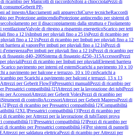
 di ricambio per Manicotti di raccordo
Sifoni a chiocciola
Pezzi di
 di consumo
Geberit PP-
ni ad innesto
Allacciamenti agli apparecchi
Curve tecniche
Raccordi
mbio per Protezione antincendio
Protezione antincendio per sistemi di
nseco
Isolamento per il disaccoppiamento dalla struttura e l'isolamento
i ventilazione
Valvole di ritegno a risparmio energetico
Scarico per tetti
ali fino a 12 l/s
Imbuti per pluviali fino a 25 l/s
Pezzi di ricambio per
pluviali fino a 12 l/s
Pezzi di ricambio per Imbuti per pluviali fino a 12
ti barriera al vapore
Per imbuti per pluviali fino a 12 l/s
Pezzi di
ni d'emergenza
Per imbuti per pluviali fino a 12 l/s
Pezzi di ricambio per
a di fissaggio d40–200
Sistema di fissaggio d250–315
Accessori
Pezzi
per pluviali
Pezzi di ricambio per Imbuti per pluviali
Elementi barriera
 Scarico pavimento per interni ed esterni
Scarichi a pavimento 10 x 10
chi a pavimento per balcone e terrazzo, 10 x 10 cm
Scarichi a
ricambio per Scarichi a pavimento per balconi e terrazzi, 13 x 13
 Attrezzi per Geberit FlowFit
Pressatrici manuali
Pezzi di ricambio per
er Pressatrici compatibilità [2]
Attrezzi per la lavorazione dei tubi
Pezzi
bio per Accessori
Attrezzi per Geberit Volex
Pezzi di ricambio per
i
Strumenti di controllo
Accessori
Attrezzi per Geberit Mapress
Pezzi di
à [2]
Pezzi di ricambio per Pressatrici compatibilità [2]
Compatibilità
atibilità [2XL]
Pressatrici compatibilità [3]
Pezzi di ricambio per
i di ricambio per Attrezzi per la lavorazione di tubi
Tappi prova
i compatibilità [1]
Pressatrici compatibilità [2]
Pezzi di ricambio per
zi di ricambio per Pressatrici compatibilità [4]
Per sistemi di pannelli
PE
Attrezzi per saldatura elettrica
Pezzi di ricambio per Attrezzi per