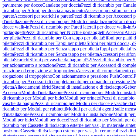
pavimento per docce
Canalette per doccia
Pezzi di ricambio per Canale
ricambio per Sifoni per doccia a pavimento
Accessori per sifoni per d
parete
Accessori per scarichi a parete
Pezzi di ricambio per Accessori pe
d'installazione
Pezzi di ricambio per Moduli d'installazione
Sifoni docci
docce walk-in
Pezzi di ricambio per Pareti laterali per docce walk-in
Ac
portaoggetti
Pezzi di ricambio per Nicchie portaoggetti
Accessori
Allac
per piletta
Pezzi di ricambio per Con tappo per piletta
Sifoni per piatti 
piletta
Pezzi di ricambio per Tappi per piletta
Sifoni per piatti doccia, d
piletta
Pezzi di ricambio per Senza tappo per piletta
Tappi per piletta
Pez
piletta
Pezzi di ricambio per Senza tappo per piletta
Accessori per sifoni
piletta
Scarichi
Sifoni per vasche da bagno, d52
Pezzi di ricambio per S
per azionamento a rotazione
Pezzi di ricambio per Accessori di compl
rotazione ed erogazione al troppopieno
Accessori di completamento pe
erogazione al troppopieno
Con azionamento a pressione PushControl
P
ricambio per Accessori di completamento per comando a pressione P
piletta
Allacciamenti idrici
Sistemi di installazione e di risciacquo
Geber
Accessori
Moduli d'installazione
Pezzi di ricambio per Moduli d'install
di ricambio per Moduli per bidet
Moduli per orinatoi
Pezzi di ricambio 
vasche da bagno
Pezzi di ricambio per Moduli per docce e vasche da
ricambio per Moduli per rubinetti
Moduli per carichi agenti sulle mens
d'installazione
Pezzi di ricambio per Moduli d'installazione
Moduli pe
Moduli per bidet
Moduli per docce
Pezzi di ricambio per Moduli per d
ricambio per Cassette di risciacquo esterne per vasi, in materiale sintet
posizione
Cassette di risciacquo esterne per vasi, in ceramica
Pezzi di r