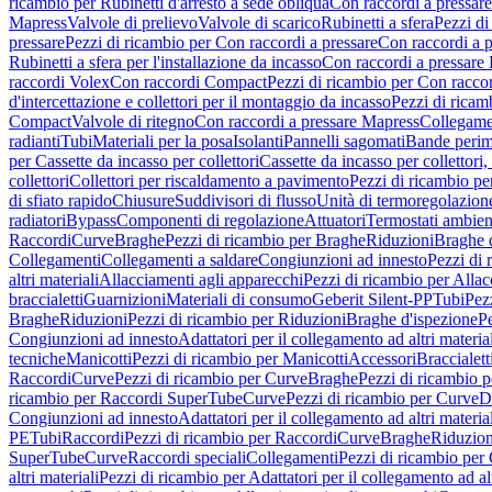
ricambio per Rubinetti d'arresto a sede obliqua
Con raccordi a pressar
Mapress
Valvole di prelievo
Valvole di scarico
Rubinetti a sfera
Pezzi di
pressare
Pezzi di ricambio per Con raccordi a pressare
Con raccordi a 
Rubinetti a sfera per l'installazione da incasso
Con raccordi a pressare
raccordi Volex
Con raccordi Compact
Pezzi di ricambio per Con racc
d'intercettazione e collettori per il montaggio da incasso
Pezzi di ricamb
Compact
Valvole di ritegno
Con raccordi a pressare Mapress
Collegamen
radianti
Tubi
Materiali per la posa
Isolanti
Pannelli sagomati
Bande perim
per Cassette da incasso per collettori
Cassette da incasso per collettori,
collettori
Collettori per riscaldamento a pavimento
Pezzi di ricambio pe
di sfiato rapido
Chiusure
Suddivisori di flusso
Unità di termoregolazion
radiatori
Bypass
Componenti di regolazione
Attuatori
Termostati ambien
Raccordi
Curve
Braghe
Pezzi di ricambio per Braghe
Riduzioni
Braghe 
Collegamenti
Collegamenti a saldare
Congiunzioni ad innesto
Pezzi di 
altri materiali
Allacciamenti agli apparecchi
Pezzi di ricambio per Allac
braccialetti
Guarnizioni
Materiali di consumo
Geberit Silent-PP
Tubi
Pez
Braghe
Riduzioni
Pezzi di ricambio per Riduzioni
Braghe d'ispezione
Pe
Congiunzioni ad innesto
Adattatori per il collegamento ad altri materia
tecniche
Manicotti
Pezzi di ricambio per Manicotti
Accessori
Braccialett
Raccordi
Curve
Pezzi di ricambio per Curve
Braghe
Pezzi di ricambio 
ricambio per Raccordi SuperTube
Curve
Pezzi di ricambio per Curve
D
Congiunzioni ad innesto
Adattatori per il collegamento ad altri materia
PE
Tubi
Raccordi
Pezzi di ricambio per Raccordi
Curve
Braghe
Riduzion
SuperTube
Curve
Raccordi speciali
Collegamenti
Pezzi di ricambio per
altri materiali
Pezzi di ricambio per Adattatori per il collegamento ad alt