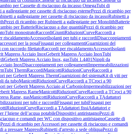
Materiali di consumo
Cassette di risciacquo da incasso
Cassette di
icambio per Cassette di risciacquo da incasso Omega
Tubi di
i a galleggiante per cassette di risciacquo esterne
Pezzi di ricambio per
binetti a galleggiante per cassette di risciacquo da incasso
Rubinetti a
ith
Pezzi di ricambio per Rubinetti a galleggiante per Monolith
Batterie
icambio per Batterie
Risciacquo a due quantità
Pezzi di ricambio per
ato
Tubi monostrato
Raccordi
Giunti
Riduzioni
Curve
Raccordi a
r riscaldamento
Accessori
Isolanti per tubi e raccordi
Disaccoppiamenti
accessori per la posa
Fissaggi per collegamenti
Guarnizioni del
i con raccordo filettato
Raccordi per riscaldamento
Accessori
Isolanti
it Mapress Acciaio Inox
Geberit Mapress Acciaio Inox
Tubi
di
Geberit Mapress Acciaio Inox, gas
Tubi 1.4401
Nippli da
Acciaio Inox
Disaccoppiamenti per collegamenti
Impermeabilizzazioni
rm
Tubi Therm
Raccordi
Manicotti
Riduzioni
Curve
Raccordi a
ori per Geberit Mapress Therm
Guarnizioni del sistema
Kit di viti per
li da tubo
Manicotti
Riduzioni
Curve
Raccordi a T
Croci a 90
ori per Geberit Mapress Acciaio al Carbonio
Impermeabilizzazioni per
berit Mapress Rame
Manicotti
Riduzioni
Curve
Raccordi a T
Croci a 90
press Rame, gas
Manicotti
Riduzioni
Curve
Raccordi a T
Adattatori
ilizzazioni per tubi e raccordi
Fissaggi per tubi
Fissaggi per
otti
Riduzioni
Curve
Raccordi a T
Adattatori fissi
Adattatori e
er l’Igiene dell’acqua potabile
Dispositivi antiristagno
Pezzi di
isciacquo e comandi per WC con dispositivo antiristagno
Cassette di
o
Pezzi di ricambio per Accessori per cassette di risciacquo e comandi
di a pressare Mapress
Rubinetti d'arresto a sede obliqua
Pezzi di