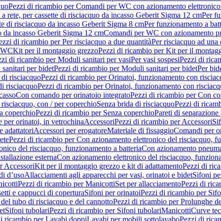
quo
Pezzi di ricambio per Comandi per WC con azionamento elettronico 
a rete, per cassette di risciacquo da incasso Geberit Sigma 12 cm
Per fu
tte di risciacquo da incasso Geberit Sigma 8 cm
Per funzionamento a batt
quo da incasso Geberit Sigma 12 cm
Comandi per WC con azionamento pne
ezzi di ricambio per Per risciacquo a due quantità
Per risciacquo ad una 
r WC
Kit per il montaggio grezzo
Pezzi di ricambio per Kit per il montag
zi di ricambio per Moduli sanitari per vasi
Per vasi sospesi
Pezzi di rica
sanitari per bidet
Pezzi di ricambio per Moduli sanitari per bidet
Per bid
di risciacquo
Pezzi di ricambio per Orinatoi, funzionamento con risciac
i risciacquo
Pezzi di ricambio per Orinatoi, funzionamento con risciacq
ncasso
Con comando per orinatoio integrato
Pezzi di ricambio per Con co
risciacquo, con / per coperchio
Senza brida di risciacquo
Pezzi di ricam
a coperchio
Pezzi di ricambio per Senza coperchio
Pareti di separazione 
e per orinatoi, in vetrochina
Accessori
Pezzi di ricambio per Accessori
Si
e adattatori
Accessori per erogatore
Materiale di fissaggio
Comandi per or
ete
Pezzi di ricambio per Con azionamento elettronico del risciacquo, f
onico del risciacquo, funzionamento a batteria
Con azionamento pneumat
stallazione esterna
Con azionamento elettronico del risciacquo, funziona
r Accessori
Kit per il montaggio grezzo e kit di adattamento
Pezzi di ric
i d’uso
Allacciamenti agli apparecchi per vasi, orinatoi e bidet
Sifoni pe
icotti
Pezzi di ricambio per Manicotti
Set per allacciamento
Pezzi di ric
etti e cappucci di copertura
Sifoni per orinatoi
Pezzi di ricambio per Sifo
del tubo di risciacquo e del cannotto
Pezzi di ricambio per Prolunghe de
et
Sifoni tubolari
Pezzi di ricambio per Sifoni tubolari
Manicotti
Curve te
di ricambio per Lavabi doppi
Lavabi per mobili sottolavabo
Pezzi di rica