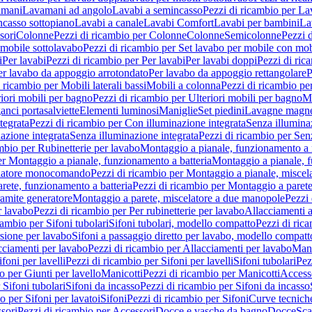
amani
Lavamani ad angolo
Lavabi a semincasso
Pezzi di ricambio per La
ncasso sottopiano
Lavabi a canale
Lavabi Comfort
Lavabi per bambini
La
sori
Colonne
Pezzi di ricambio per Colonne
Colonne
Semicolonne
Pezzi 
 mobile sottolavabo
Pezzi di ricambio per Set lavabo per mobile con mob
i
Per lavabi
Pezzi di ricambio per Per lavabi
Per lavabi doppi
Pezzi di ric
er lavabo da appoggio arrotondato
Per lavabo da appoggio rettangolare
P
 ricambio per Mobili laterali bassi
Mobili a colonna
Pezzi di ricambio pe
riori mobili per bagno
Pezzi di ricambio per Ulteriori mobili per bagno
Me
ganci portasalviette
Elementi luminosi
Maniglie
Set piedini
Lavagne magne
tegrata
Pezzi di ricambio per Con illuminazione integrata
Senza illumina
azione integrata
Senza illuminazione integrata
Pezzi di ricambio per Sen
mbio per Rubinetterie per lavabo
Montaggio a pianale, funzionamento a 
er Montaggio a pianale, funzionamento a batteria
Montaggio a pianale, 
elatore monocomando
Pezzi di ricambio per Montaggio a pianale, misc
rete, funzionamento a batteria
Pezzi di ricambio per Montaggio a parete
ramite generatore
Montaggio a parete, miscelatore a due manopole
Pezzi 
r lavabo
Pezzi di ricambio per Per rubinetterie per lavabo
Allacciamenti a
cambio per Sifoni tubolari
Sifoni tubolari, modello compatto
Pezzi di ric
sione per lavabo
Sifoni a passaggio diretto per lavabo, modello compatt
cciamenti per lavabo
Pezzi di ricambio per Allacciamenti per lavabo
Mani
ifoni per lavelli
Pezzi di ricambio per Sifoni per lavelli
Sifoni tubolari
Pez
o per Giunti per lavello
Manicotti
Pezzi di ricambio per Manicotti
Access
 Sifoni tubolari
Sifoni da incasso
Pezzi di ricambio per Sifoni da incasso
o per Sifoni per lavatoi
Sifoni
Pezzi di ricambio per Sifoni
Curve tecnich
sori
Pezzi di ricambio per Accessori
Docce e vasche da bagno
Docce
Sca