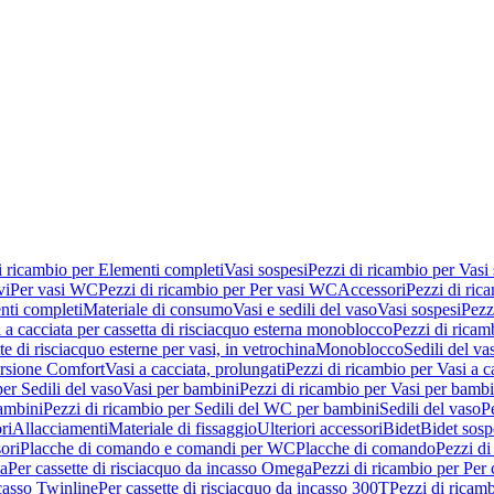
i ricambio per Elementi completi
Vasi sospesi
Pezzi di ricambio per Vasi
vi
Per vasi WC
Pezzi di ricambio per Per vasi WC
Accessori
Pezzi di ric
nti completi
Materiale di consumo
Vasi e sedili del vaso
Vasi sospesi
Pezz
 a cacciata per cassetta di risciacquo esterna monoblocco
Pezzi di ricamb
te di risciacquo esterne per vasi, in vetrochina
Monoblocco
Sedili del va
ersione Comfort
Vasi a cacciata, prolungati
Pezzi di ricambio per Vasi a c
er Sedili del vaso
Vasi per bambini
Pezzi di ricambio per Vasi per bambi
ambini
Pezzi di ricambio per Sedili del WC per bambini
Sedili del vaso
P
ri
Allacciamenti
Materiale di fissaggio
Ulteriori accessori
Bidet
Bidet sosp
ori
Placche di comando e comandi per WC
Placche di comando
Pezzi di
ma
Per cassette di risciacquo da incasso Omega
Pezzi di ricambio per Per
ncasso Twinline
Per cassette di risciacquo da incasso 300T
Pezzi di ricamb