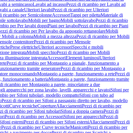
vabi a semincasso
Lavabi ad incasso
Pezzi di ricambio per Lavabi ad
vabi a canale
Ulteriori lavabi
Pezzi di ricambio per Ulteriori
di ricambio per Semicolonne
Accessori
Tappi per piletta
Materiale di
ile sottolavabo
Mobili per bagno
Mobili sottolavabo
Pezzi di ricambio
ambio per Per lavabi doppi
Piani per lavabo
Pezzi di ricambio per Piani
ezzi di ricambio per Per lavabo da appoggio rettangolare
Mobili
r Mobili a colonna
Mobili a mezza altezza
Pezzi di ricambio per Mobili
nsole contenitore
Pezzi di ricambio per Mensole
tiche
Prese elettriche
Ulteriori accessori
Specchi e mobili
zione integrata
Mobili specchio
Pezzi di ricambio per Mobili
za illuminazione integrata
Accessori
Elementi luminosi
Ulteriori
rete
Pezzi di ricambio per Montaggio a pianale, funzionamento a
funzionamento tramite generatore
Pezzi di ricambio per Montaggio a
elatore monocomando
Montaggio a parete, funzionamento a rete
Pezzi di
, funzionamento a batteria
Montaggio a parete, funzionamento tramite
di ricambio per Montaggio a parete, miscelatore a due
gli apparecchi per zona lavabo, lavelli, apparecchi e lavatoi
Sifoni per
ambio per Sifoni tubolari, modello compatto
Sifoni con tubo ad
o
Pezzi di ricambio per Sifoni a passaggio diretto per lavabo, modello
cotti
Curve tecniche
Coperture
Allacciamenti
Pezzi di ricambio per
zi di ricambio per Sifoni tubolari
Sifoni a doppia camera
Pezzi di
ori
Pezzi di ricambio per Accessori
Sifoni per apparecchi
Pezzi di
Sifoni esterni
Pezzi di ricambio per Sifoni esterni
Allacciamenti
Pezzi di
e
Pezzi di ricambio per Curve tecniche
Manicotti
Pezzi di ricambio per
richi a pavimento per docce
Pezzi di ricambio per Scarichi a