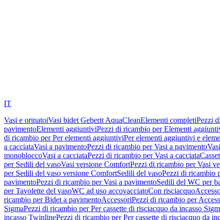
IT
Vasi e orinatoi
Vasi bidet Geberit AquaClean
Elementi completi
Pezzi d
pavimento
Elementi aggiuntivi
Pezzi di ricambio per Elementi aggiunti
di ricambio per Per elementi aggiuntivi
Per elementi aggiuntivi e eleme
a cacciata
Vasi a pavimento
Pezzi di ricambio per Vasi a pavimento
Vasi
monoblocco
Vasi a cacciata
Pezzi di ricambio per Vasi a cacciata
Casset
per Sedili del vaso
Vasi versione Comfort
Pezzi di ricambio per Vasi v
per Sedili del vaso versione Comfort
Sedili del vaso
Pezzi di ricambio p
pavimento
Pezzi di ricambio per Vasi a pavimento
Sedili del WC per b
per Tavolette del vaso
WC ad uso accovacciato
Con risciacquo
Accesso
ricambio per Bidet a pavimento
Accessori
Pezzi di ricambio per Access
Sigma
Pezzi di ricambio per Per cassette di risciacquo da incasso Sig
incasso Twinline
Pezzi di ricambio per Per cassette di risciacquo da i