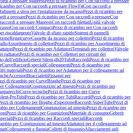
ordi a pressare Mapress
Pezzi di ricambio per Con raccordi a pressare
ricambio per Con raccordi a pressare FlowFit
Con raccordi a
Rubinetti a sfera per l'installazione da incasso
Pezzi di ricambio per
rdi a pressare
Pezzi di ricambio per Con raccordi a pressare
Con
raccordi a pressare Mapress
Con raccordi filettati
Unità valvole
ncasso
Con raccordi Compact
Pezzi di ricambio per Con raccordi
per riscaldamento
Valvole di sfiato rapido
Sistemi di pannelli
azione
Reggicurve
Cassette da incasso per collettori
Pezzi di ricambio
tallo
Assortimento di collettori
Pezzi di ricambio per Assortimento di
ttatori
Pezzi di ricambio per Adattatori
Terminali per collettori
Valvole
ei radiatori
Pezzi di ricambio per Collettori per circuiti dei
o dell’edificio
Geberit Silent-db20
Tubi
Raccordi
Pezzi di ricambio per
e
Curve
Raccordi speciali
Collegamenti
Pezzi di ricambio per
tri materiali
Pezzi di ricambio per Adattatori per il collegamento ad
niche
Accessori
Braccialetti
Fissaggi per
zzi di ricambio per Curve
Braghe
Pezzi di ricambio per
per Collegamenti
Congiunzioni ad innesto
Pezzi di ricambio per
 apparecchi
Curve tecniche
Pezzi di ricambio per Curve
ilent-Pro
Tubi
Pezzi di ricambio per Tubi
Raccordi
Pezzi di ricambio per
Pezzi di ricambio per Braghe d'ispezione
Raccordi SuperTube
Pezzi di
ambio per Collegamenti
Congiunzioni ad innesto
Pezzi di ricambio per
ioni
Pezzi di ricambio per Guarnizioni
Materiale di consumo
Geberit
peciali
Pezzi di ricambio per Raccordi speciali
Raccordi
icambio per Congiunzioni ad innesto
Adattatori per il collegamento ad
tati
Collegamenti a flangia
Colletti di fissaggio
Allacciamenti agli