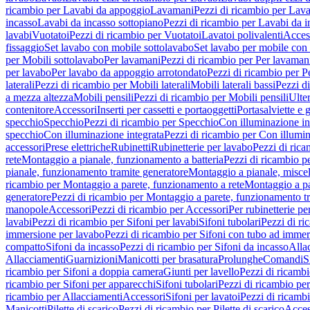
ricambio per Lavabi da appoggio
Lavamani
Pezzi di ricambio per Lav
incasso
Lavabi da incasso sottopiano
Pezzi di ricambio per Lavabi da i
lavabi
Vuotatoi
Pezzi di ricambio per Vuotatoi
Lavatoi polivalenti
Acces
fissaggio
Set lavabo con mobile sottolavabo
Set lavabo per mobile con
per Mobili sottolavabo
Per lavamani
Pezzi di ricambio per Per lavaman
per lavabo
Per lavabo da appoggio arrotondato
Pezzi di ricambio per P
laterali
Pezzi di ricambio per Mobili laterali
Mobili laterali bassi
Pezzi di
a mezza altezza
Mobili pensili
Pezzi di ricambio per Mobili pensili
Ulte
contenitore
Accessori
Inserti per cassetti e portaoggetti
Portasalviette e 
specchio
Specchio
Pezzi di ricambio per Specchio
Con illuminazione in
specchio
Con illuminazione integrata
Pezzi di ricambio per Con illumin
accessori
Prese elettriche
Rubinetti
Rubinetterie per lavabo
Pezzi di rica
rete
Montaggio a pianale, funzionamento a batteria
Pezzi di ricambio p
pianale, funzionamento tramite generatore
Montaggio a pianale, misc
ricambio per Montaggio a parete, funzionamento a rete
Montaggio a pa
generatore
Pezzi di ricambio per Montaggio a parete, funzionamento t
manopole
Accessori
Pezzi di ricambio per Accessori
Per rubinetterie pe
lavabi
Pezzi di ricambio per Sifoni per lavabi
Sifoni tubolari
Pezzi di ri
immersione per lavabo
Pezzi di ricambio per Sifoni con tubo ad immer
compatto
Sifoni da incasso
Pezzi di ricambio per Sifoni da incasso
Alla
Allacciamenti
Guarnizioni
Manicotti per brasatura
Prolunghe
Comandi
S
ricambio per Sifoni a doppia camera
Giunti per lavello
Pezzi di ricambi
ricambio per Sifoni per apparecchi
Sifoni tubolari
Pezzi di ricambio per
ricambio per Allacciamenti
Accessori
Sifoni per lavatoi
Pezzi di ricambi
Manicotti
Pilette di scarico
Pezzi di ricambio per Pilette di scarico
Acces