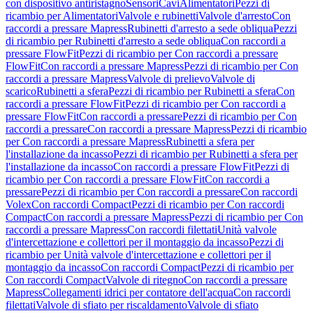
con dispositivo antiristagno
Sensori
Cavi
Alimentatori
Pezzi di
ricambio per Alimentatori
Valvole e rubinetti
Valvole d'arresto
Con
raccordi a pressare Mapress
Rubinetti d'arresto a sede obliqua
Pezzi
di ricambio per Rubinetti d'arresto a sede obliqua
Con raccordi a
pressare FlowFit
Pezzi di ricambio per Con raccordi a pressare
FlowFit
Con raccordi a pressare Mapress
Pezzi di ricambio per Con
raccordi a pressare Mapress
Valvole di prelievo
Valvole di
scarico
Rubinetti a sfera
Pezzi di ricambio per Rubinetti a sfera
Con
raccordi a pressare FlowFit
Pezzi di ricambio per Con raccordi a
pressare FlowFit
Con raccordi a pressare
Pezzi di ricambio per Con
raccordi a pressare
Con raccordi a pressare Mapress
Pezzi di ricambio
per Con raccordi a pressare Mapress
Rubinetti a sfera per
l'installazione da incasso
Pezzi di ricambio per Rubinetti a sfera per
l'installazione da incasso
Con raccordi a pressare FlowFit
Pezzi di
ricambio per Con raccordi a pressare FlowFit
Con raccordi a
pressare
Pezzi di ricambio per Con raccordi a pressare
Con raccordi
Volex
Con raccordi Compact
Pezzi di ricambio per Con raccordi
Compact
Con raccordi a pressare Mapress
Pezzi di ricambio per Con
raccordi a pressare Mapress
Con raccordi filettati
Unità valvole
d'intercettazione e collettori per il montaggio da incasso
Pezzi di
ricambio per Unità valvole d'intercettazione e collettori per il
montaggio da incasso
Con raccordi Compact
Pezzi di ricambio per
Con raccordi Compact
Valvole di ritegno
Con raccordi a pressare
Mapress
Collegamenti idrici per contatore dell'acqua
Con raccordi
filettati
Valvole di sfiato per riscaldamento
Valvole di sfiato