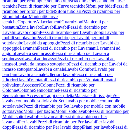
ricambio per Prolunghe del tubo di risciacquo e del cannotto
Curve
tecniche
Pezzi di ricambio per Curve tecniche
Sifoni per bidet
Pezzi di
ricambio per Sifoni per bidet
Sifoni tubolari
Pezzi di ricambio per
Sifoni tubolari
Manicotti
Curve
tecniche
Coperture
Allacciamenti
Guarnizioni
Manicotti per
brasatura
Zona lavabo
Lavabi
Lavabi
Pezzi di ricambio per
Lavabi
Lavabi doppi
Pezzi di ricambio per Lavabi doppi
Lavabi per
mobili sottolavabo
Pezzi di ricambio per Lavabi per mobili
sottolavabo
Lavabi da appoggio
Pezzi di ricambio per Lavabi da
appoggio
Lavamani
Pezzi di ricambio per Lavamani
Lavamani ad
angolo
Lavabi a semincasso
Pezzi di ricambio per Lavabi a
semincasso
Lavabi ad incasso
Pezzi di ricambio per Lavabi ad
incasso
Lavabi da incasso sottopiano
Pezzi di ricambio per Lavabi da
incasso sottopiano
Lavabi a canale
Lavabi Comfort
Lavabi per
bambini
Lavabi a canale
Ulteriori lavabi
Pezzi di ricambio per
Ulteriori lavabi
Vuotatoi
Pezzi di ricambio per Vuotatoi
Lavatoi
polivalenti
Accessori
Colonne
Pezzi di ricambio per
Colonne
Colonne
Semicolonne
Pezzi di ricambio per
Semicolonne
Accessori
Tappi per piletta
Materiale di fissaggio
Set
lavabo con mobile sottolavabo
Set lavabo per mobile con mobile
sottolavabo
Pezzi di ricambio per Set lavabo per mobile con mobile
sottolavabo
Mobili per bagno
Mobili sottolavabo
Pezzi di ricambio per
Mobili sottolavabo
Per lavamani
Pezzi di ricambio per Per
lavamani
Per lavabi
Pezzi di ricambio per Per lavabi
Per lavabi
doppi
Pezzi di ricambio per Per lavabi doppi
Piani per lavabo
Pezzi di