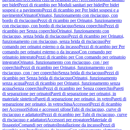
per bidet
Pezzi di ricambio per Moduli sanitari per bidet
Per bidet
sospesi e a pavimento
Pezzi di ricambio per Per bidet sospesi e a
pavimento
Orinatoi
Orinatoi, funzionamento con risciacquo, con
bordo di risciacquo
Pezzi di ricambio per Orinatoi, funzionamento
con risciacquo, con bordo di risciacquo
Senza coperchio
Pezzi di
ricambio per Senza coperchio
Orinatoi, funzionamento con
risciacquo, senza brida di risciacquo
Pezzi di ricambio per Orinatoi,
funzionamento con risciacquo, senza brida di risciacquo
Per
comando per orinatoi esterno o da incasso
Pezzi di ricambio per Per
comando per orinatoi esterno o da incasso
Con comando per
orinatoio integrato
Pezzi di ricambio per Con comando per orinatoio
integrato
Orinatoi, funzionamento con risciacquo, con / per
coperchio
Pezzi di ricambio per Orinatoi, funzionamento con
risciacquo, con / per coperchio
Senza brida di risciacquo
Pezzi di
ricambio per Senza brida di risciacquo
Orinatoi, funzionamento
senza acqua
Pezzi di ricambio per Orinatoi, funzionamento senza
acqua
Senza coperchio
Pezzi di ricambio per Senza coperchio
Pareti
di separazione per orinatoi
Pareti di separazione per orinatoi, in
materiale sintetico
Pareti di separazione per orinatoi, in vetro
Pareti di
separazione per orinatoi, in vetrochina
Accessori
Pezzi di ricambio
per Accessori
Sifoni e accessori sifone
Tubi di risciacquo, curve di
risciacquo e adattatori
Pezzi di ricambio per Tubi di risciacquo, curve
di risciacquo e adattatori
Accessori per erogatore
Materiale di
fissaggio
Comandi per orinatoi
Installazione da incasso
Pezzi di