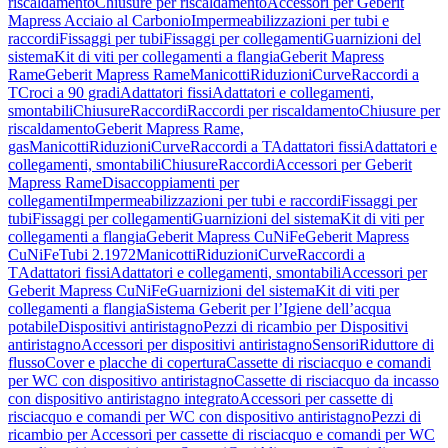
riscaldamento
Chiusure per riscaldamento
Accessori per Geberit
Mapress Acciaio al Carbonio
Impermeabilizzazioni per tubi e
raccordi
Fissaggi per tubi
Fissaggi per collegamenti
Guarnizioni del
sistema
Kit di viti per collegamenti a flangia
Geberit Mapress
Rame
Geberit Mapress Rame
Manicotti
Riduzioni
Curve
Raccordi a
T
Croci a 90 gradi
Adattatori fissi
Adattatori e collegamenti,
smontabili
Chiusure
Raccordi
Raccordi per riscaldamento
Chiusure per
riscaldamento
Geberit Mapress Rame,
gas
Manicotti
Riduzioni
Curve
Raccordi a T
Adattatori fissi
Adattatori e
collegamenti, smontabili
Chiusure
Raccordi
Accessori per Geberit
Mapress Rame
Disaccoppiamenti per
collegamenti
Impermeabilizzazioni per tubi e raccordi
Fissaggi per
tubi
Fissaggi per collegamenti
Guarnizioni del sistema
Kit di viti per
collegamenti a flangia
Geberit Mapress CuNiFe
Geberit Mapress
CuNiFe
Tubi 2.1972
Manicotti
Riduzioni
Curve
Raccordi a
T
Adattatori fissi
Adattatori e collegamenti, smontabili
Accessori per
Geberit Mapress CuNiFe
Guarnizioni del sistema
Kit di viti per
collegamenti a flangia
Sistema Geberit per l’Igiene dell’acqua
potabile
Dispositivi antiristagno
Pezzi di ricambio per Dispositivi
antiristagno
Accessori per dispositivi antiristagno
Sensori
Riduttore di
flusso
Cover e placche di copertura
Cassette di risciacquo e comandi
per WC con dispositivo antiristagno
Cassette di risciacquo da incasso
con dispositivo antiristagno integrato
Accessori per cassette di
risciacquo e comandi per WC con dispositivo antiristagno
Pezzi di
ricambio per Accessori per cassette di risciacquo e comandi per WC