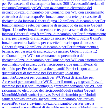
per Per cassette di risciacquo da incasso 300T
Accessori
Materiale di
consumo
Comandi per WC con azionamento elettronico del
risciacquo
Pezzi di ricambio per Comandi per WC con azionamento
elettronico del risciacquo
Per funzionamento a rete, per cassette di
risciacquo da incasso Geberit Sigma 12 cm
Pezzi di ricambio per Per
funzionamento a rete, per cassette di risciacquo da incasso Geberit
Sigma 12 cm
Per funzionamento a rete, per cassette di risciacquo da
incasso Geberit Sigma 8 cm
Pezzi di ricambio per Per funzionamento
a rete, per cassette di risciacquo da incasso Geberit Sigma 8 cm
Per
funzionamento a batteria, per cassette di risciacquo da incasso
Geberit Sigma 12 cm
Pezzi di ricambio per Per funzionamento a
batteria, per cassette di risciacquo da incasso Geberit Sigma 12
cm
Comandi per WC con azionamento pneumatico del
risciacquo
Pezzi di ricambio per Comandi per WC con azionamento
pneumatico del risciacquo
Per risciacquo a due quantità
Pezzi di
ricambio per Per risciacquo a due quantità
Per risciacquo ad una
quantità
Pezzi di ricambio per Per risciacquo ad una
quantità
Accessori per comandi per WC
Pezzi di ricambio per
Accessori per comandi per WC
Kit per il montaggio grezzo
Pezzi di
ricambio per Kit per il montaggio grezzo
Per comandi per WC con
azionamento elettronico del risciacquo
Moduli sanitari Geberit
Monolith
Moduli sanitari per vasi
Pezzi di ricambio per Moduli
sanitari per vasi
Per vasi sospesi
Pezzi di ricambio per Per vasi
sospesi
Per vaso a pavimento
Pezzi di ricambio per Per vaso a
pavimento
Accessori
Pezzi di ricambio per Accessori
Moduli sanitari