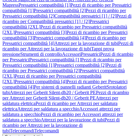
Mapress
Pressatrici compatibilità [1]
Pezzi di ricambio per Pressatrici
compatibilità [1]
Pressatrici compatibilità [2]
Pezzi di ricambio per
Pressatrici compatibilità [2]
Compatibilità pressatrici [1] / [2]
Pezzi di
ricambio per Compatibilità pressatrici [1] / [2]
Pressatrici
compatibilità [2XL]
Pezzi di ricambio per Pressatrici compatibilità
[2XL]
Pressatrici compatibilità [3]
Pezzi di ricambio per Pressatrici
compatibilità [3]
Pressatrici compatibilità [4]
Pezzi di ricambio per
Pressatrici compatibilità [4]
Attrezzi per la lavorazione di tubi
Pezzi di
ricambio per Attrezzi per la lavorazione di tubi
Tappi prova
pressione
Strumenti di controllo
Accessori
Pressatrici
Pezzi di ricambio
per Pressatrici
Pressatrici compatibilità [1]
Pezzi di ricambio per
Pressatrici compatibilità [1]
Pressatrici compatibilità [2]
Pezzi di
ricambio per Pressatrici compatibilità [2]
Pressatrici compatibilità
[2XL]
Pezzi di ricambio per Pressatrici compatibilità
[2XL]
Pressatrici compatibilità [4]
Pezzi di ricambio per Pressatrici
compatibilità [4]
Per sistemi di pannelli radianti Geberit
Srotolatori
tubi
Attrezzi per Geberit Silent-db20 / Geberit PE
Pezzi di ricambio
per Attrezzi per Geberit Silent-db20 / Geberit PE
Attrezzi per
saldatura elettrica
Pezzi di ricambio per Attrezzi per saldatura
elettrica
Attrezzi per saldatura a specchio
Accessori attrezzi per
saldatura a specchio
Pezzi di ricambio per Accessori attrezzi per
saldatura a specchio
Attrezzi per la lavorazione di tubi
Pezzi di
ricambio per Attrezzi per la lavorazione di
tubi
Telecomandi
Telecomandi