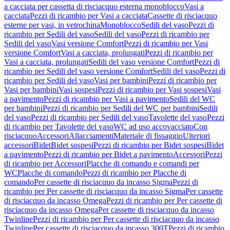
a cacciata per cassetta di risciacquo esterna monoblocco
Vasi a
cacciata
Pezzi di ricambio per Vasi a cacciata
Cassette di risciacquo
esterne per vasi, in vetrochina
Monoblocco
Sedili del vaso
Pezzi di
ricambio per Sedili del vaso
Sedili del vaso
Pezzi di ricambio per
Sedili del vaso
Vasi versione Comfort
Pezzi di ricambio per Vasi
versione Comfort
Vasi a cacciata, prolungati
Pezzi di ricambio per
Vasi a cacciata, prolungati
Sedili del vaso versione Comfort
Pezzi di
ricambio per Sedili del vaso versione Comfort
Sedili del vaso
Pezzi di
ricambio per Sedili del vaso
Vasi per bambini
Pezzi di ricambio per
Vasi per bambini
Vasi sospesi
Pezzi di ricambio per Vasi sospesi
Vasi
a pavimento
Pezzi di ricambio per Vasi a pavimento
Sedili del WC
per bambini
Pezzi di ricambio per Sedili del WC per bambini
Sedili
del vaso
Pezzi di ricambio per Sedili del vaso
Tavolette del vaso
Pezzi
di ricambio per Tavolette del vaso
WC ad uso accovacciato
Con
risciacquo
Accessori
Allacciamenti
Materiale di fissaggio
Ulteriori
accessori
Bidet
Bidet sospesi
Pezzi di ricambio per Bidet sospesi
Bidet
a pavimento
Pezzi di ricambio per Bidet a pavimento
Accessori
Pezzi
di ricambio per Accessori
Placche di comando e comandi per
WC
Placche di comando
Pezzi di ricambio per Placche di
comando
Per cassette di risciacquo da incasso Sigma
Pezzi di
ricambio per Per cassette di risciacquo da incasso Sigma
Per cassette
di risciacquo da incasso Omega
Pezzi di ricambio per Per cassette di
risciacquo da incasso Omega
Per cassette di risciacquo da incasso
Twinline
Pezzi di ricambio per Per cassette di risciacquo da incasso
Twinline
Per cassette di risciacquo da incasso 300T
Pezzi di ricambio