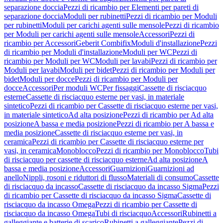
separazione doccia
Pezzi di ricambio per Elementi per pareti di
separazione doccia
Moduli per rubinetti
Pezzi di ricambio per Moduli
per rubinetti
Moduli per carichi agenti sulle mensole
Pezzi di ricambio
per Moduli per carichi agenti sulle mensole
Accessori
Pezzi di
ricambio per Accessori
Geberit Combifix
Moduli d'installazione
Pezzi
di ricambio per Moduli d'installazione
Moduli per WC
Pezzi di
ricambio per Moduli per WC
Moduli per lavabi
Pezzi di ricambio per
Moduli per lavabi
Moduli per bidet
Pezzi di ricambio per Moduli per
bidet
Moduli per docce
Pezzi di ricambio per Moduli per
docce
Accessori
Per moduli WC
Per fissaggi
Cassette di risciacquo
esterne
Cassette di risciacquo esterne per vasi, in materiale
sintetico
Pezzi di ricambio per Cassette di risciacquo esterne per vasi,
in materiale sintetico
Ad alta posizione
Pezzi di ricambio per Ad alta
posizione
A bassa e media posizione
Pezzi di ricambio per A bassa e
media posizione
Cassette di risciacquo esterne per vasi, in
ceramica
Pezzi di ricambio per Cassette di risciacquo esterne per
vasi, in ceramica
Monoblocco
Pezzi di ricambio per Monoblocco
Tubi
di risciacquo per cassette di risciacquo esterne
Ad alta posizione
A
bassa e media posizione
Accessori
Guarnizioni
Guarnizioni ad
anello
Nippli, rosoni e riduttori di flusso
Materiali di consumo
Cassette
di risciacquo da incasso
Cassette di risciacquo da incasso Sigma
Pezzi
di ricambio per Cassette di risciacquo da incasso Sigma
Cassette di
risciacquo da incasso Omega
Pezzi di ricambio per Cassette di
risciacquo da incasso Omega
Tubi di risciacquo
Accessori
Rubinetti a
galleggiante e batterie di scarico
Rubinetti a galleggiante
Pezzi di