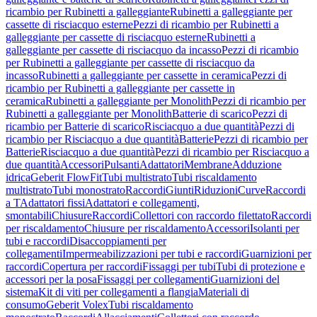
ricambio per Rubinetti a galleggiante
Rubinetti a galleggiante per
cassette di risciacquo esterne
Pezzi di ricambio per Rubinetti a
galleggiante per cassette di risciacquo esterne
Rubinetti a
galleggiante per cassette di risciacquo da incasso
Pezzi di ricambio
per Rubinetti a galleggiante per cassette di risciacquo da
incasso
Rubinetti a galleggiante per cassette in ceramica
Pezzi di
ricambio per Rubinetti a galleggiante per cassette in
ceramica
Rubinetti a galleggiante per Monolith
Pezzi di ricambio per
Rubinetti a galleggiante per Monolith
Batterie di scarico
Pezzi di
ricambio per Batterie di scarico
Risciacquo a due quantità
Pezzi di
ricambio per Risciacquo a due quantità
Batterie
Pezzi di ricambio per
Batterie
Risciacquo a due quantità
Pezzi di ricambio per Risciacquo a
due quantità
Accessori
Pulsanti
Adattatori
Membrane
Adduzione
idrica
Geberit FlowFit
Tubi multistrato
Tubi riscaldamento
multistrato
Tubi monostrato
Raccordi
Giunti
Riduzioni
Curve
Raccordi
a T
Adattatori fissi
Adattatori e collegamenti,
smontabili
Chiusure
Raccordi
Collettori con raccordo filettato
Raccordi
per riscaldamento
Chiusure per riscaldamento
Accessori
Isolanti per
tubi e raccordi
Disaccoppiamenti per
collegamenti
Impermeabilizzazioni per tubi e raccordi
Guarnizioni per
raccordi
Copertura per raccordi
Fissaggi per tubi
Tubi di protezione e
accessori per la posa
Fissaggi per collegamenti
Guarnizioni del
sistema
Kit di viti per collegamenti a flangia
Materiali di
consumo
Geberit Volex
Tubi riscaldamento