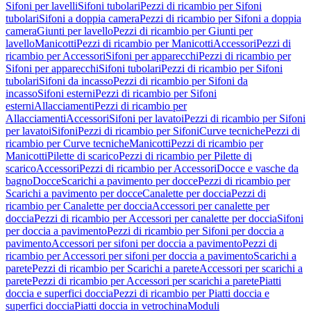
Sifoni per lavelli
Sifoni tubolari
Pezzi di ricambio per Sifoni
tubolari
Sifoni a doppia camera
Pezzi di ricambio per Sifoni a doppia
camera
Giunti per lavello
Pezzi di ricambio per Giunti per
lavello
Manicotti
Pezzi di ricambio per Manicotti
Accessori
Pezzi di
ricambio per Accessori
Sifoni per apparecchi
Pezzi di ricambio per
Sifoni per apparecchi
Sifoni tubolari
Pezzi di ricambio per Sifoni
tubolari
Sifoni da incasso
Pezzi di ricambio per Sifoni da
incasso
Sifoni esterni
Pezzi di ricambio per Sifoni
esterni
Allacciamenti
Pezzi di ricambio per
Allacciamenti
Accessori
Sifoni per lavatoi
Pezzi di ricambio per Sifoni
per lavatoi
Sifoni
Pezzi di ricambio per Sifoni
Curve tecniche
Pezzi di
ricambio per Curve tecniche
Manicotti
Pezzi di ricambio per
Manicotti
Pilette di scarico
Pezzi di ricambio per Pilette di
scarico
Accessori
Pezzi di ricambio per Accessori
Docce e vasche da
bagno
Docce
Scarichi a pavimento per docce
Pezzi di ricambio per
Scarichi a pavimento per docce
Canalette per doccia
Pezzi di
ricambio per Canalette per doccia
Accessori per canalette per
doccia
Pezzi di ricambio per Accessori per canalette per doccia
Sifoni
per doccia a pavimento
Pezzi di ricambio per Sifoni per doccia a
pavimento
Accessori per sifoni per doccia a pavimento
Pezzi di
ricambio per Accessori per sifoni per doccia a pavimento
Scarichi a
parete
Pezzi di ricambio per Scarichi a parete
Accessori per scarichi a
parete
Pezzi di ricambio per Accessori per scarichi a parete
Piatti
doccia e superfici doccia
Pezzi di ricambio per Piatti doccia e
superfici doccia
Piatti doccia in vetrochina
Moduli