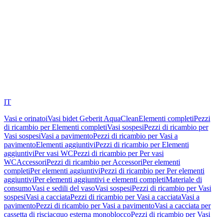
IT
Vasi e orinatoi
Vasi bidet Geberit AquaClean
Elementi completi
Pezzi
di ricambio per Elementi completi
Vasi sospesi
Pezzi di ricambio per
Vasi sospesi
Vasi a pavimento
Pezzi di ricambio per Vasi a
pavimento
Elementi aggiuntivi
Pezzi di ricambio per Elementi
aggiuntivi
Per vasi WC
Pezzi di ricambio per Per vasi
WC
Accessori
Pezzi di ricambio per Accessori
Per elementi
completi
Per elementi aggiuntivi
Pezzi di ricambio per Per elementi
aggiuntivi
Per elementi aggiuntivi e elementi completi
Materiale di
consumo
Vasi e sedili del vaso
Vasi sospesi
Pezzi di ricambio per Vasi
sospesi
Vasi a cacciata
Pezzi di ricambio per Vasi a cacciata
Vasi a
pavimento
Pezzi di ricambio per Vasi a pavimento
Vasi a cacciata per
cassetta di risciacquo esterna monoblocco
Pezzi di ricambio per Vasi