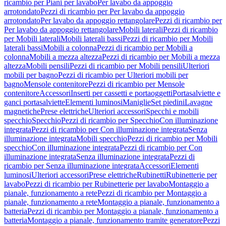
ricambio per Piani per lavabo
Per lavabo da appoggio
arrotondato
Pezzi di ricambio per Per lavabo da appoggio
arrotondato
Per lavabo da appoggio rettangolare
Pezzi di ricambio per
Per lavabo da appoggio rettangolare
Mobili laterali
Pezzi di ricambio
per Mobili laterali
Mobili laterali bassi
Pezzi di ricambio per Mobili
laterali bassi
Mobili a colonna
Pezzi di ricambio per Mobili a
colonna
Mobili a mezza altezza
Pezzi di ricambio per Mobili a mezza
altezza
Mobili pensili
Pezzi di ricambio per Mobili pensili
Ulteriori
mobili per bagno
Pezzi di ricambio per Ulteriori mobili per
bagno
Mensole contenitore
Pezzi di ricambio per Mensole
contenitore
Accessori
Inserti per cassetti e portaoggetti
Portasalviette e
ganci portasalviette
Elementi luminosi
Maniglie
Set piedini
Lavagne
magnetiche
Prese elettriche
Ulteriori accessori
Specchi e mobili
specchio
Specchio
Pezzi di ricambio per Specchio
Con illuminazione
integrata
Pezzi di ricambio per Con illuminazione integrata
Senza
illuminazione integrata
Mobili specchio
Pezzi di ricambio per Mobili
specchio
Con illuminazione integrata
Pezzi di ricambio per Con
illuminazione integrata
Senza illuminazione integrata
Pezzi di
ricambio per Senza illuminazione integrata
Accessori
Elementi
luminosi
Ulteriori accessori
Prese elettriche
Rubinetti
Rubinetterie per
lavabo
Pezzi di ricambio per Rubinetterie per lavabo
Montaggio a
pianale, funzionamento a rete
Pezzi di ricambio per Montaggio a
pianale, funzionamento a rete
Montaggio a pianale, funzionamento a
batteria
Pezzi di ricambio per Montaggio a pianale, funzionamento a
batteria
Montaggio a pianale, funzionamento tramite generatore
Pezzi