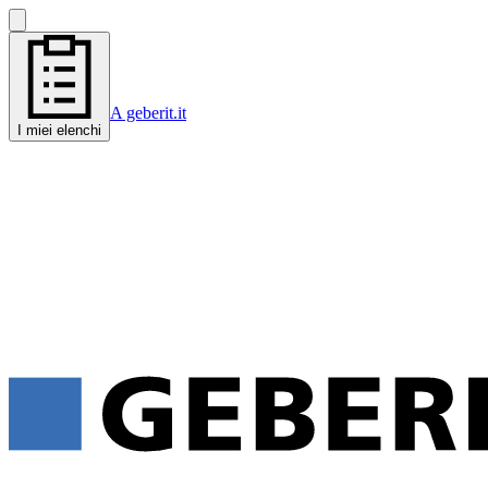
A geberit.it
I miei elenchi