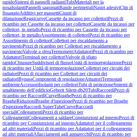
rapido
Sistemi di pannelli radianti
Tubi
Materiali per la
posa
Isolanti
Pannelli sagomati
Bande perimetrali
Nastri adesivi
Clip di
fissaggio
Additivi per massetti
Giunti di
dilatazione
Reggicurve
Cassette da incasso per collettori
Pezzi di
ricambio per Cassette da incasso per collettori
Cassette da incasso per
collettori, in metallo
Pezzi di ricambio per Cassette da incasso per
collettori, in metallo
Assortimento di collettori
Pezzi di ricambio per
Assortimento di collettori
Collettori per riscaldamento a
pavimento
Pezzi di ricambio per Collettori per riscaldamento a
pavimento
Valvole a sfera
Termometri
Adattatori
Pezzi di ricambio per
Adattatori
Terminali per collettori
Valvole di sfiato
rapido
Chiusure
Suddivisori di flusso
Unità di termoregolazione
Pezzi
di ricambio per Unità di termoregolazione
Collettori per circuiti dei
radiatori
Pezzi di ricambio per Collettori per circuiti dei
radiatori
Bypass
Componenti di regolazione
Attuatori
Termostati
ambiente
Accessori
Isolanti per collettori
Tubi di protezione
Sistemi di
smaltimento dell’edificio
Geberit Silent-db20
Tubi
Raccordi
Pezzi di
ricambio per Raccordi
Curve
Braghe
Pezzi di ricambio per
Braghe
Riduzioni
Braghe d'ispezione
Pezzi di ricambio per Braghe
d'ispezione
Raccordi SuperTube
Curve
Raccordi
speciali
Collegamenti
Pezzi di ricambio per
Collegamenti
Collegamenti a saldare
Congiunzioni ad innesto
Pezzi di
ricambio per Congiunzioni ad innesto
Adattatori per il collegamento
ad altri materiali
Pezzi di ricambio per Adattatori per il collegamento
ad altri materiali
Allacciamenti agli apparecchi
Pezzi di ricambio per