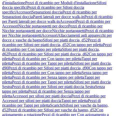
d'installazione
Pezzi di ricambio per Moduli d'installazione
Sifoni
doccia specifici
Pezzi di ricambio per Sifoni doccia
specifici
Accessori
Separazioni doccia
Pezzi di ricambio per
Separazioni doccia
Pareti laterali per docce walk-in
Pezzi di ricambio
per Pareti laterali per docce walk-in
Accessori
Pezzi di ricambio per
Accessori
Nicchie portaoggetti per docce
Pezzi di ricambio per
Nicchie portaoggetti per docce
Nicchie portaoggetti
Pezzi di ricambio
per Nicchie portaoggetti
Accessori
Allacciamenti agli apparecchi per
docce e vasche da bagno
Sifoni per piatti doccia, d52
Pezzi di
ricambio per Sifoni per piatti doccia, d52
Con tappo per piletta
Pezzi
di ricambio per Con tappo per piletta
Sifoni per piatti doccia,
d62
Pezzi di ricambio per Sifoni per piatti doccia, d62
Con tappo per
piletta
Pezzi di ricambio per Con tappo per piletta
Tappi per
piletta
Pezzi di ricambio per Tappi per piletta
Sifoni per piatti doccia,
d90
Pezzi di ricambio per Sifoni per piatti doccia, d90
Con tappo per
piletta
Pezzi di ricambio per Con tappo per piletta
Senza tappo per
piletta
Pezzi di ricambio per Senza tappo per piletta
Tappi per
piletta
Pezzi di ricambio per Tappi per piletta
Sifoni per piatti doccia
Sestra
Pezzi di ricambio per Sifoni per piatti doccia Sestra
Senza
tappo per piletta
Pezzi di ricambio per Senza tappo per
piletta
Accessori per sifoni per piatti doccia
Pezzi di ricambio per
Accessori per sifoni per piatti doccia
Tappi per piletta
Pezzi di
ricambio per Tappi per piletta
Scarichi
Sifoni per vasche da bagno,
d52
Pezzi di ricambio per Sifoni per vasche da bagno, d52
Con
azionamento a rotazione
Pezzi di ricambio per Con azionamento a