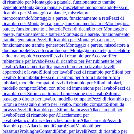
di ricambio per Montaggio a pianale, funzionamento tramite
generatore
Montaggio a pianale, miscelatore monocomando
Pezzi di
ricambio per Montaggio a pianale, miscelatore
monocomando
Montaggio a parete, funzionamento a rete
Pezzi di
ricambio per Montaggio a parete, funzionamento a rete
Montaggio a
parete, funzionamento a batteria
Pezzi di ricambio per Montaggio a
parete, funzionamento a batteria
Montaggio a parete, funzionamento
tramite generatore
Pezzi di ricambio per Montaggio a parete,
funzionamento tramite generatore
Montaggio a parete, miscelatore a
due manopole
Pezzi di ricambio per Montaggio a parete, miscelatore
a due manopole
Accessori
Pezzi di ricambio per Accessori
Per
rubinetterie per lavabo
Pezzi di ricambio per Per rubinetterie per
lavabo
Allacciamenti agli apparecchi per zona lavabo, lavelli,
apparecchi e lavatoi
Sifoni per lavabi
Pezzi di ricambio per Sifoni per
lavabi
Sifoni tubolari
Pezzi di ricambio per Sifoni tubolari
Sifoni
tubolari, modello compatto
Pezzi di ricambio per Sifoni tubolari,
modello compatto
Sifoni con tubo ad immersione per lavabo
Pezzi di
ricambio per Sifoni con tubo ad immersione per lavabo
Sifoni a
passaggio diretto per lavabo, modello compatto
Pezzi di ricambio per
Sifoni a passaggio diretto per lavabo, modello compatto
Sifoni da
incasso
Pezzi di ricambio per Sifoni da incasso
Allacciamenti per
lavabo
Pezzi di ricambio per Allacciamenti per
lavabo
Manicotti
Curve tecniche
Coperture
Allacciamenti
Pezzi di
ricambio per Allacciamenti
Guarnizioni
Manicotti per
brasatura
Prolunghe
Comandi
Sifoni per lavelli
Pezzi di ricambio per