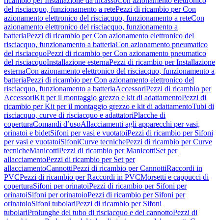
ricambio per Installazione da incasso
Con azionamento elettronico
del risciacquo, funzionamento a rete
Pezzi di ricambio per Con
azionamento elettronico del risciacquo, funzionamento a rete
Con
azionamento elettronico del risciacquo, funzionamento a
batteria
Pezzi di ricambio per Con azionamento elettronico del
risciacquo, funzionamento a batteria
Con azionamento pneumatico
del risciacquo
Pezzi di ricambio per Con azionamento pneumatico
del risciacquo
Installazione esterna
Pezzi di ricambio per Installazione
esterna
Con azionamento elettronico del risciacquo, funzionamento a
batteria
Pezzi di ricambio per Con azionamento elettronico del
risciacquo, funzionamento a batteria
Accessori
Pezzi di ricambio per
Accessori
Kit per il montaggio grezzo e kit di adattamento
Pezzi di
ricambio per Kit per il montaggio grezzo e kit di adattamento
Tubi di
risciacquo, curve di risciacquo e adattatori
Placche di
copertura
Comandi d’uso
Allacciamenti agli apparecchi per vasi,
orinatoi e bidet
Sifoni per vasi e vuotatoi
Pezzi di ricambio per Sifoni
per vasi e vuotatoi
Sifoni
Curve tecniche
Pezzi di ricambio per Curve
tecniche
Manicotti
Pezzi di ricambio per Manicotti
Set per
allacciamento
Pezzi di ricambio per Set per
allacciamento
Cannotti
Pezzi di ricambio per Cannotti
Raccordi in
PVC
Pezzi di ricambio per Raccordi in PVC
Morsetti e cappucci di
copertura
Sifoni per orinatoi
Pezzi di ricambio per Sifoni per
orinatoi
Sifoni per orinatoio
Pezzi di ricambio per Sifoni per
orinatoio
Sifoni tubolari
Pezzi di ricambio per Sifoni
tubolari
Prolunghe del tubo di risciacquo e del cannotto
Pezzi di