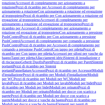
rotazione
Accessori di completamento per azionamento a
rotazione
Pezzi di ricambio per Accessori di completamento per
azionamento a rotazione
Con azionamento a rotazione ed erogazione
al troppopieno
Pezzi di ricambio per Con azionamento a rotazione ed
erogazione al troppopieno
Accessori di completamento per
azionamento a rotazione ed erogazione al troppopieno
Pezzi di
ricambio per Accessori di completamento per azionamento a
rotazione ed erogazione al troppopieno
Con azionamento a pressione
PushControl
Pezzi di ricambio per Con azionamento a pressione
PushControl
Accessori di completamento per comando a pressione
PushControl
Pezzi di ricambio per Accessori di completamento per
comando a pressione PushControl
Con tappo per piletta
Pezzi di
ricambio per Con tappo per piletta
Accessori per sifoni per vasche da
bagno
Tappi per piletta
Allacciamenti idrici
Sistemi di installazione e
di risciacquo
Geberit Duofix
Pareti
Pezzi di ricambio per Pareti
Sistemi
portanti
Pezzi di ricambio per Sistemi
portanti
Pannellature
Accessori
Pezzi di ricambio per Accessori
Moduli
d'installazione
Pezzi di ricambio per Moduli d'installazione
Moduli
per WC
Pezzi di ricambio per Moduli per WC
Moduli per
lavabi
Pezzi di ricambio per Moduli per lavabi
Moduli per bidet
Pezzi
di ricambio per Moduli per bidet
Moduli per orinatoi
Pezzi di
ricambio per Moduli per orinatoi
Moduli per docce con scarico a
parete
Pezzi di ricambio per Moduli per docce con scarico a
parete
Moduli per docce e vasche da bagno
Pezzi di ricambio per
Moduli per docce e vasche da bagno
Elementi per pareti di