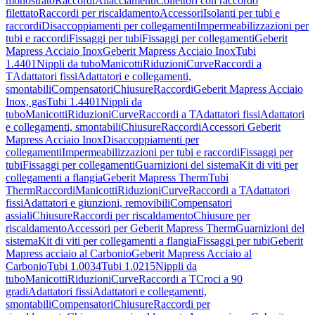
monostrato
Raccordi
Allacciamenti
Collettori con raccordo
filettato
Raccordi per riscaldamento
Accessori
Isolanti per tubi e
raccordi
Disaccoppiamenti per collegamenti
Impermeabilizzazioni per
tubi e raccordi
Fissaggi per tubi
Fissaggi per collegamenti
Geberit
Mapress Acciaio Inox
Geberit Mapress Acciaio Inox
Tubi
1.4401
Nippli da tubo
Manicotti
Riduzioni
Curve
Raccordi a
T
Adattatori fissi
Adattatori e collegamenti,
smontabili
Compensatori
Chiusure
Raccordi
Geberit Mapress Acciaio
Inox, gas
Tubi 1.4401
Nippli da
tubo
Manicotti
Riduzioni
Curve
Raccordi a T
Adattatori fissi
Adattatori
e collegamenti, smontabili
Chiusure
Raccordi
Accessori Geberit
Mapress Acciaio Inox
Disaccoppiamenti per
collegamenti
Impermeabilizzazioni per tubi e raccordi
Fissaggi per
tubi
Fissaggi per collegamenti
Guarnizioni del sistema
Kit di viti per
collegamenti a flangia
Geberit Mapress Therm
Tubi
Therm
Raccordi
Manicotti
Riduzioni
Curve
Raccordi a T
Adattatori
fissi
Adattatori e giunzioni, removibili
Compensatori
assiali
Chiusure
Raccordi per riscaldamento
Chiusure per
riscaldamento
Accessori per Geberit Mapress Therm
Guarnizioni del
sistema
Kit di viti per collegamenti a flangia
Fissaggi per tubi
Geberit
Mapress acciaio al Carbonio
Geberit Mapress Acciaio al
Carbonio
Tubi 1.0034
Tubi 1.0215
Nippli da
tubo
Manicotti
Riduzioni
Curve
Raccordi a T
Croci a 90
gradi
Adattatori fissi
Adattatori e collegamenti,
smontabili
Compensatori
Chiusure
Raccordi per