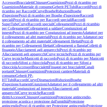
Accessori
Braccialetti
Chiusure
Guarnizioni
Pezzi di ricambio per
Guarnizioni
Materiale di consumo
Geberit PE
Tubi
Raccordi
Pezzi di
ricambio per Raccordi
Curve
Braghe
Riduzioni
Braghe
d'ispezione
Pezzi di ricambio per Braghe d'ispezione
Raccordi
speciali
Pezzi di ricambio per Raccordi speciali
Raccordi
SuperTube
Curve
Raccordi speciali
Collegamenti
Pezzi di ricambio
per Collegamenti
Collegamenti a saldare
Congiunzioni ad
innesto
Pezzi di ricambio per Congiunzioni ad innesto
Adattatori per
il collegamento ad altri materiali
Pezzi di ricambio per Adattatori per
il collegamento ad altri materiali
Collegamenti filettati
Pezzi di
ricambio per Collegamenti filettati
Collegamenti a flangia
Colletti di
fissaggio
Allacciamenti agli apparecchi
Pezzi di ricambio per
Allacciamenti agli apparecchi
Curve tecniche
Pezzi di ricambio per
Curve tecniche
Manicotti di raccordo
Pezzi di ricambio per Manicotti
di raccordo
Sifoni a chiocciola
Pezzi di ricambio per Sifoni a
chiocciola
Accessori
Braccialetti
Fissaggi per braccialetti
Canali
portanti
Chiusure
Guarnizioni
Protezioni cantiere
Materiali di
consumo
Geberit PP-
HT
Tubi
Raccordi
Curve
Diramazioni
Riduzioni
Braghe
d'ispezione
Aumenti
Giunzioni
Adattatori per il collegamento ad altri
materiali
Congiunzioni ad innesto
Allacciamenti agli
apparecchi
Curve tecniche
Raccordi
diritti
Accessori
Chiusure
Guarnizioni
Protezione antincendio,
protezione acustica e protezione dall'umidità
Protezione
antincendio
Pezzi di ricambio per Protezione antincendio
Protezione