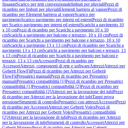
fissaggi
Scarico per tetti convenzionale
Imbuti per pluviali
Pezzi di
ricambio per Imbuti per pluviali
Elementi barriera al vapore
Pezzi di
ricambio per Elementi barriera al vapore
Scarico per
pavimento
Scarico pavimento per interni ed esterni
Pezzi di ricambio
per Scarico pavimento per interni ed esterni
Scarichi a pavimento 10
x 10 cm
Pezzi di ricambio per Scarichi a pavimento 10 x 10
cm
Scarichi a pavimento per balcone e terrazzo, 10 x 10 cm
Pezzi di
ricambio per Scarichi a pavimento per balcone e terrazzo, 10 x 10
cm
Scarichi a pavimento 13 x 13 cm
Pezzi di ricambio per Scarichi a
pavimento 13 x 13 cm
Scarichi a pavimento per balconi e terrazzi, 13
x 13 cm
Pezzi di ricambio per Scarichi a pavimento per balconi e
terrazzi, 13 x 13 cm
Accessori
Pezzi di ricambio per
Accessori
Attrezzi, componenti di rete e software
Attrezzi
Attrezzi per
Geberit FlowFit
Pezzi di ricambio per Attrezzi per Geberit
FlowFit
Pressatrici manuali
Pezzi di ricambio per Pressatrici
manuali
Pressatrici compatibilità [1]
Pezzi di ricambio per Pressatrici
compatibilità [1]
Pressatrici compatibilità [2]
Pezzi di ricambio per
Pressatrici compatibilità [2]
Attrezzi per la lavorazione dei tubi
Pezzi
di ricambio per Attrezzi per la lavorazione dei tubi
Tappi prova
pressione
Strumenti di controllo
Pressatrici con attrezzi
Accessori
Pezzi
di ricambio per Accessori
Attrezzi per Geberit Volex
Pezzi di
ricambio per Attrezzi per Geberit Volex
Pressatrici compatibilità
[2]
Attrezzi per la lavorazione di tubi
Pezzi di ricambio per Attrezzi
per la lavorazione di tubi
Strumenti di controllo
Accessori
Attrezzi per
Geberit Mapress
Pezzi di ricambio per Attrezzi per Geberit