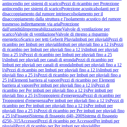
antincendio per sistemi di scarico
Pezzi di ricambio per Protezione
antincendio per sistemi di scarico
Protezione acustica
Isolanti per il
disaccoppiamento dal rumore intrinseco
Isolamento per il
disaccoppiamento dalla struttura e l'isolamento acustico del rumore
trasmesso indirettamente via aria
Protezione
dall'umidità
Impermeabilizzazione
Valvole di ventilazione per
scarico
Valvole di ventilazione
Valvole di ritegno a risparmio
energetico
Scarico per tetti Geberit Pluvia
Imbuti per pluviali
Pezzi di
ricambio per Imbuti per pluviali
Imbuti per pluviali fino a 12 l/s
Pezzi
di ricambio per Imbuti per pluviali fino a 12 l/s
Imbuti per pluviali
fino a 25 l/s
Pezzi di ricambio per Imbuti per pluviali fino a 25
l/s
Imbuti per pluviali per canali di gronda
Pezzi di ricambio per
Imbuti per pluviali per canali di gronda
Imbuti per pluviali fino a 12
l/s
Pezzi di ricambio per Imbuti per pluviali fino a 12 l/s
Imbuti per
pluviali fino a 25 l/s
Pezzi di ricambio per Imbuti per pluviali fino a
25 l/s
Elementi barriera al vapore
Pezzi di ricambio per Elementi
barriera al vapore
Per imbuti per pluviali fino a 12 l/s
Pezzi di
ricambio per Per imbuti per pluviali fino a 12 l/s
Per imbuti per
pluviali fino a 25 l/s
Troppopieni d'emergenza
Pezzi di ricambio per
Troppopieni d'emergenza
Per imbuti per pluviali fino a 12 l/s
Pezzi di
ricambio per Per imbuti per pluviali fino a 12 l/s
Per imbuti per
pluviali fino a 25 l/s
Pezzi di ricambio per Per imbuti per pluviali fino
a 25 l/s
Fissaggi
Sistema di fissaggio d40–200
Sistema di fissaggio
d250–315
Accessori
Pezzi di ricambio per Accessori
Per imbuti per
pluviali
Pezzi di ricambio per Per imbuti per pluviali
Per