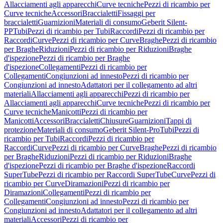
Allacciamenti agli apparecchi
Curve tecniche
Pezzi di ricambio per
Curve tecniche
Accessori
Braccialetti
Fissaggi per
braccialetti
Guarnizioni
Materiali di consumo
Geberit Silent-
PP
Tubi
Pezzi di ricambio per Tubi
Raccordi
Pezzi di ricambio per
Raccordi
Curve
Pezzi di ricambio per Curve
Braghe
Pezzi di ricambio
per Braghe
Riduzioni
Pezzi di ricambio per Riduzioni
Braghe
d'ispezione
Pezzi di ricambio per Braghe
d'ispezione
Collegamenti
Pezzi di ricambio per
Collegamenti
Congiunzioni ad innesto
Pezzi di ricambio per
Congiunzioni ad innesto
Adattatori per il collegamento ad altri
materiali
Allacciamenti agli apparecchi
Pezzi di ricambio per
Allacciamenti agli apparecchi
Curve tecniche
Pezzi di ricambio per
Curve tecniche
Manicotti
Pezzi di ricambio per
Manicotti
Accessori
Braccialetti
Chiusure
Guarnizioni
Tappi di
protezione
Materiali di consumo
Geberit Silent-Pro
Tubi
Pezzi di
ricambio per Tubi
Raccordi
Pezzi di ricambio per
Raccordi
Curve
Pezzi di ricambio per Curve
Braghe
Pezzi di ricambio
per Braghe
Riduzioni
Pezzi di ricambio per Riduzioni
Braghe
d'ispezione
Pezzi di ricambio per Braghe d'ispezione
Raccordi
SuperTube
Pezzi di ricambio per Raccordi SuperTube
Curve
Pezzi di
ricambio per Curve
Diramazioni
Pezzi di ricambio per
Diramazioni
Collegamenti
Pezzi di ricambio per
Collegamenti
Congiunzioni ad innesto
Pezzi di ricambio per
Congiunzioni ad innesto
Adattatori per il collegamento ad altri
materiali
Accessori
Pezzi di ricambio per