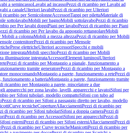
vabi a semincasso
Lavabi ad incasso
Pezzi di ricambio per Lavabi ad
vabi a canale
Ulteriori lavabi
Pezzi di ricambio per Ulteriori
di ricambio per Semicolonne
Accessori
Tappi per piletta
Materiale di
ile sottolavabo
Mobili per bagno
Mobili sottolavabo
Pezzi di ricambio
ambio per Per lavabi doppi
Piani per lavabo
Pezzi di ricambio per Piani
ezzi di ricambio per Per lavabo da appoggio rettangolare
Mobili
r Mobili a colonna
Mobili a mezza altezza
Pezzi di ricambio per Mobili
nsole contenitore
Pezzi di ricambio per Mensole
tiche
Prese elettriche
Ulteriori accessori
Specchi e mobili
zione integrata
Mobili specchio
Pezzi di ricambio per Mobili
za illuminazione integrata
Accessori
Elementi luminosi
Ulteriori
rete
Pezzi di ricambio per Montaggio a pianale, funzionamento a
funzionamento tramite generatore
Pezzi di ricambio per Montaggio a
elatore monocomando
Montaggio a parete, funzionamento a rete
Pezzi di
, funzionamento a batteria
Montaggio a parete, funzionamento tramite
di ricambio per Montaggio a parete, miscelatore a due
gli apparecchi per zona lavabo, lavelli, apparecchi e lavatoi
Sifoni per
ambio per Sifoni tubolari, modello compatto
Sifoni con tubo ad
o
Pezzi di ricambio per Sifoni a passaggio diretto per lavabo, modello
cotti
Curve tecniche
Coperture
Allacciamenti
Pezzi di ricambio per
zi di ricambio per Sifoni tubolari
Sifoni a doppia camera
Pezzi di
ori
Pezzi di ricambio per Accessori
Sifoni per apparecchi
Pezzi di
Sifoni esterni
Pezzi di ricambio per Sifoni esterni
Allacciamenti
Pezzi di
e
Pezzi di ricambio per Curve tecniche
Manicotti
Pezzi di ricambio per
richi a pavimento per docce
Pezzi di ricambio per Scarichi a