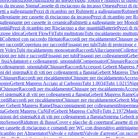
sori
Guarnizioni
Guarnizioni ad anello
Nippli, rosoni e riduttori di flusso
quo da incasso Sigma
Cassette di risciacquo da incasso Omega
Pezzi di r
tti a galleggiante
Pezzi di ricambio per Rubinetti a galleggiante
Rubinett
alleggiante per cassette di risciacquo da incasso
Pezzi di ricambio per Ru
galleggiante per cassette in ceramica
Rubinetti a galleggiante per Monol
ntità
Pezzi di ricambio per Risciacquo a due quantità
Batterie
Pezzi di r
ione idrica
Geberit FlowFit
Tubi multistrato
Tubi riscaldamento multistr
i
Collettori con raccordo filettato
Raccordi per riscaldamento
Chiusure pe
per raccordi
Copertura per raccordi
Fissaggi per tubi
Tubi di protezione e 
it Volex
Tubi riscaldamento monostrato
Raccordi
Allacciamenti
Collettor
ioni per tubi e raccordi
Fissaggi per tubi
Fissaggi per collegamenti
Geber
 fissi
Adattatori e collegamenti, smontabili
Compensatori
Chiusure
Raccor
 collegamenti, smontabili
Chiusure
Raccordi
Accessori Geberit Mapress 
ni del sistema
Kit di viti per collegamenti a flangia
Geberit Mapress The
i
Chiusure
Raccordi per riscaldamento
Chiusure per riscaldamento
Access
bonio
Geberit Mapress Acciaio al Carbonio
Tubi 1.0034
Tubi 1.0215
Nipp
i
Chiusure
Raccordi per riscaldamento
Chiusure per riscaldamento
Access
el sistema
Kit di viti per collegamenti a flangia
Geberit Mapress Rame
Ge
cordi
Raccordi per riscaldamento
Chiusure per riscaldamento
Geberit Ma
per Geberit Mapress Rame
Disaccoppiamenti per collegamenti
Impermeab
gia
Geberit Mapress CuNiFe
Geberit Mapress CuNiFe
Tubi 2.1972
Manic
izioni del sistema
Kit di viti per collegamenti a flangia
Sistema Geberit p
agno
Sensori
Riduttore di flusso
Cover e placche di copertura
Cassette di r
er cassette di risciacquo e comandi per WC con dispositivo antiristagn
ricambio per Alimentatori
Valvole e rubinetti
Valvole d'arresto
Con raccor