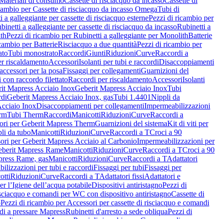
Materiali di consumo
Cassette di risciacquo da incasso
Cassette di
icambio per Cassette di risciacquo da incasso Omega
Tubi di
i a galleggiante per cassette di risciacquo esterne
Pezzi di ricambio per
binetti a galleggiante per cassette di risciacquo da incasso
Rubinetti a
ith
Pezzi di ricambio per Rubinetti a galleggiante per Monolith
Batterie
icambio per Batterie
Risciacquo a due quantità
Pezzi di ricambio per
ato
Tubi monostrato
Raccordi
Giunti
Riduzioni
Curve
Raccordi a
r riscaldamento
Accessori
Isolanti per tubi e raccordi
Disaccoppiamenti
accessori per la posa
Fissaggi per collegamenti
Guarnizioni del
i con raccordo filettato
Raccordi per riscaldamento
Accessori
Isolanti
it Mapress Acciaio Inox
Geberit Mapress Acciaio Inox
Tubi
di
Geberit Mapress Acciaio Inox, gas
Tubi 1.4401
Nippli da
Acciaio Inox
Disaccoppiamenti per collegamenti
Impermeabilizzazioni
rm
Tubi Therm
Raccordi
Manicotti
Riduzioni
Curve
Raccordi a
ori per Geberit Mapress Therm
Guarnizioni del sistema
Kit di viti per
li da tubo
Manicotti
Riduzioni
Curve
Raccordi a T
Croci a 90
ori per Geberit Mapress Acciaio al Carbonio
Impermeabilizzazioni per
berit Mapress Rame
Manicotti
Riduzioni
Curve
Raccordi a T
Croci a 90
press Rame, gas
Manicotti
Riduzioni
Curve
Raccordi a T
Adattatori
ilizzazioni per tubi e raccordi
Fissaggi per tubi
Fissaggi per
otti
Riduzioni
Curve
Raccordi a T
Adattatori fissi
Adattatori e
er l’Igiene dell’acqua potabile
Dispositivi antiristagno
Pezzi di
isciacquo e comandi per WC con dispositivo antiristagno
Cassette di
o
Pezzi di ricambio per Accessori per cassette di risciacquo e comandi
di a pressare Mapress
Rubinetti d'arresto a sede obliqua
Pezzi di