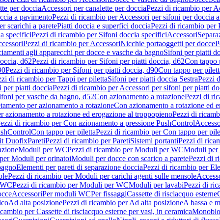
tte per doccia
Accessori per canalette per doccia
Pezzi di ricambio per Ac
occia a pavimento
Pezzi di ricambio per Accessori per sifoni per doccia 
r scarichi a parete
Piatti doccia e superfici doccia
Pezzi di ricambio per P
a specifici
Pezzi di ricambio per Sifoni doccia specifici
Accessori
Separa
cessori
Pezzi di ricambio per Accessori
Nicchie portaoggetti per docce
P
ciamenti agli apparecchi per docce e vasche da bagno
Sifoni per piatti d
doccia, d62
Pezzi di ricambio per Sifoni per piatti doccia, d62
Con tappo p
90
Pezzi di ricambio per Sifoni per piatti doccia, d90
Con tappo per pilett
zi di ricambio per Tappi per piletta
Sifoni per piatti doccia Sestra
Pezzi d
 per piatti doccia
Pezzi di ricambio per Accessori per sifoni per piatti do
ifoni per vasche da bagno, d52
Con azionamento a rotazione
Pezzi di r
etamento per azionamento a rotazione
Con azionamento a rotazione ed e
r azionamento a rotazione ed erogazione al troppopieno
Pezzi di ricam
ezzi di ricambio per Con azionamento a pressione PushControl
Accesso
ushControl
Con tappo per piletta
Pezzi di ricambio per Con tappo per pile
it Duofix
Pareti
Pezzi di ricambio per Pareti
Sistemi portanti
Pezzi di rica
azione
Moduli per WC
Pezzi di ricambio per Moduli per WC
Moduli per 
per Moduli per orinatoi
Moduli per docce con scarico a parete
Pezzi di r
 bagno
Elementi per pareti di separazione doccia
Pezzi di ricambio per Ele
ole
Pezzi di ricambio per Moduli per carichi agenti sulle mensole
Access
r WC
Pezzi di ricambio per Moduli per WC
Moduli per lavabi
Pezzi di ri
occe
Accessori
Per moduli WC
Per fissaggi
Cassette di risciacquo esterne
C
ico
Ad alta posizione
Pezzi di ricambio per Ad alta posizione
A bassa e m
icambio per Cassette di risciacquo esterne per vasi, in ceramica
Monoblo