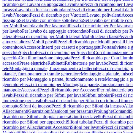
ricambio per Lavabi da appoggio
Lavamani
Pezzi di ricambio per Lav
incasso
Lavabi da incasso sottopiano
Pezzi di ricambio per Lavabi da i
lavabi
Vuotatoi
Pezzi di ricambio per Vuotatoi
Lavatoi polivalenti
Acces
fissaggio
Set lavabo con mobile sottolavabo
Set lavabo per mobile con
per Mobili sottolavabo
Per lavamani
Pezzi di ricambio per Per lavaman
per lavabo
Per lavabo da appoggio arrotondato
Pezzi di ricambio per P
laterali
Pezzi di ricambio per Mobili laterali
Mobili laterali bassi
Pezzi di
a mezza altezza
Mobili pensili
Pezzi di ricambio per Mobili pensili
Ulte
contenitore
Accessori
Inserti per cassetti e portaoggetti
Portasalviette e 
specchio
Specchio
Pezzi di ricambio per Specchio
Con illuminazione in
specchio
Con illuminazione integrata
Pezzi di ricambio per Con illumin
accessori
Prese elettriche
Rubinetti
Rubinetterie per lavabo
Pezzi di rica
rete
Montaggio a pianale, funzionamento a batteria
Pezzi di ricambio p
pianale, funzionamento tramite generatore
Montaggio a pianale, misc
ricambio per Montaggio a parete, funzionamento a rete
Montaggio a pa
generatore
Pezzi di ricambio per Montaggio a parete, funzionamento t
manopole
Accessori
Pezzi di ricambio per Accessori
Per rubinetterie pe
lavabi
Pezzi di ricambio per Sifoni per lavabi
Sifoni tubolari
Pezzi di ri
immersione per lavabo
Pezzi di ricambio per Sifoni con tubo ad immer
compatto
Sifoni da incasso
Pezzi di ricambio per Sifoni da incasso
Alla
Allacciamenti
Guarnizioni
Manicotti per brasatura
Prolunghe
Comandi
S
ricambio per Sifoni a doppia camera
Giunti per lavello
Pezzi di ricambi
ricambio per Sifoni per apparecchi
Sifoni tubolari
Pezzi di ricambio per
ricambio per Allacciamenti
Accessori
Sifoni per lavatoi
Pezzi di ricambi
Manicotti
Pilette di scarico
Pezzi di ricambio per Pilette di scarico
Acces