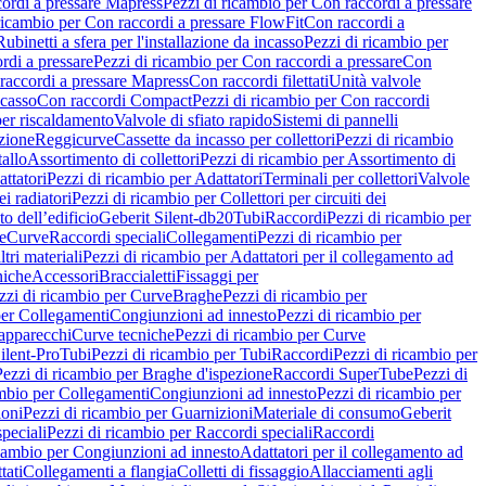
ordi a pressare Mapress
Pezzi di ricambio per Con raccordi a pressare
ricambio per Con raccordi a pressare FlowFit
Con raccordi a
Rubinetti a sfera per l'installazione da incasso
Pezzi di ricambio per
rdi a pressare
Pezzi di ricambio per Con raccordi a pressare
Con
raccordi a pressare Mapress
Con raccordi filettati
Unità valvole
ncasso
Con raccordi Compact
Pezzi di ricambio per Con raccordi
per riscaldamento
Valvole di sfiato rapido
Sistemi di pannelli
azione
Reggicurve
Cassette da incasso per collettori
Pezzi di ricambio
tallo
Assortimento di collettori
Pezzi di ricambio per Assortimento di
ttatori
Pezzi di ricambio per Adattatori
Terminali per collettori
Valvole
ei radiatori
Pezzi di ricambio per Collettori per circuiti dei
o dell’edificio
Geberit Silent-db20
Tubi
Raccordi
Pezzi di ricambio per
e
Curve
Raccordi speciali
Collegamenti
Pezzi di ricambio per
tri materiali
Pezzi di ricambio per Adattatori per il collegamento ad
niche
Accessori
Braccialetti
Fissaggi per
zzi di ricambio per Curve
Braghe
Pezzi di ricambio per
per Collegamenti
Congiunzioni ad innesto
Pezzi di ricambio per
 apparecchi
Curve tecniche
Pezzi di ricambio per Curve
ilent-Pro
Tubi
Pezzi di ricambio per Tubi
Raccordi
Pezzi di ricambio per
Pezzi di ricambio per Braghe d'ispezione
Raccordi SuperTube
Pezzi di
ambio per Collegamenti
Congiunzioni ad innesto
Pezzi di ricambio per
ioni
Pezzi di ricambio per Guarnizioni
Materiale di consumo
Geberit
peciali
Pezzi di ricambio per Raccordi speciali
Raccordi
icambio per Congiunzioni ad innesto
Adattatori per il collegamento ad
tati
Collegamenti a flangia
Colletti di fissaggio
Allacciamenti agli