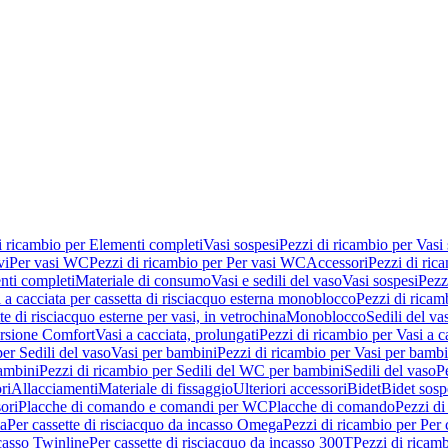
i ricambio per Elementi completi
Vasi sospesi
Pezzi di ricambio per Vasi
vi
Per vasi WC
Pezzi di ricambio per Per vasi WC
Accessori
Pezzi di ric
nti completi
Materiale di consumo
Vasi e sedili del vaso
Vasi sospesi
Pezz
 a cacciata per cassetta di risciacquo esterna monoblocco
Pezzi di ricamb
te di risciacquo esterne per vasi, in vetrochina
Monoblocco
Sedili del va
ersione Comfort
Vasi a cacciata, prolungati
Pezzi di ricambio per Vasi a c
er Sedili del vaso
Vasi per bambini
Pezzi di ricambio per Vasi per bambi
ambini
Pezzi di ricambio per Sedili del WC per bambini
Sedili del vaso
P
ri
Allacciamenti
Materiale di fissaggio
Ulteriori accessori
Bidet
Bidet sosp
ori
Placche di comando e comandi per WC
Placche di comando
Pezzi di
ma
Per cassette di risciacquo da incasso Omega
Pezzi di ricambio per Per
ncasso Twinline
Per cassette di risciacquo da incasso 300T
Pezzi di ricamb