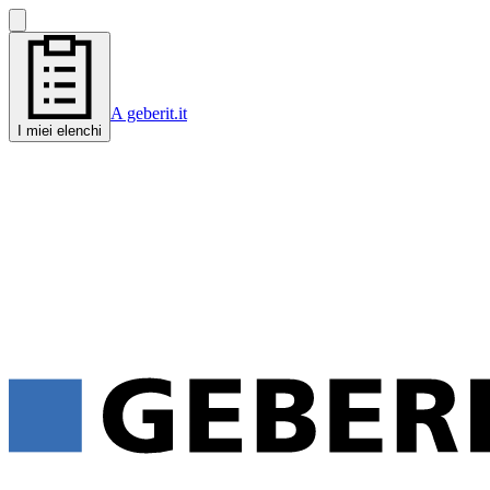
A geberit.it
I miei elenchi