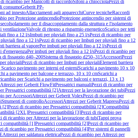
 di ricambio per Manicotti di raccordo
Sifoni a chiocciola
Pezzi di
 di consumo
Geberit PP-
ni ad innesto
Allacciamenti agli apparecchi
Curve tecniche
Raccordi
mbio per Protezione antincendio
Protezione antincendio per sistemi di
nseco
Isolamento per il disaccoppiamento dalla struttura e l'isolamento
i ventilazione
Valvole di ritegno a risparmio energetico
Scarico per tetti
ali fino a 12 l/s
Imbuti per pluviali fino a 25 l/s
Pezzi di ricambio per
pluviali fino a 12 l/s
Pezzi di ricambio per Imbuti per pluviali fino a 12
ti barriera al vapore
Per imbuti per pluviali fino a 12 l/s
Pezzi di
ni d'emergenza
Per imbuti per pluviali fino a 12 l/s
Pezzi di ricambio per
a di fissaggio d40–200
Sistema di fissaggio d250–315
Accessori
Pezzi
per pluviali
Pezzi di ricambio per Imbuti per pluviali
Elementi barriera
 Scarico pavimento per interni ed esterni
Scarichi a pavimento 10 x 10
chi a pavimento per balcone e terrazzo, 10 x 10 cm
Scarichi a
ricambio per Scarichi a pavimento per balconi e terrazzi, 13 x 13
 Attrezzi per Geberit FlowFit
Pressatrici manuali
Pezzi di ricambio per
er Pressatrici compatibilità [2]
Attrezzi per la lavorazione dei tubi
Pezzi
bio per Accessori
Attrezzi per Geberit Volex
Pezzi di ricambio per
i
Strumenti di controllo
Accessori
Attrezzi per Geberit Mapress
Pezzi di
à [2]
Pezzi di ricambio per Pressatrici compatibilità [2]
Compatibilità
atibilità [2XL]
Pressatrici compatibilità [3]
Pezzi di ricambio per
i di ricambio per Attrezzi per la lavorazione di tubi
Tappi prova
i compatibilità [1]
Pressatrici compatibilità [2]
Pezzi di ricambio per
zi di ricambio per Pressatrici compatibilità [4]
Per sistemi di pannelli
PE
Attrezzi per saldatura elettrica
Pezzi di ricambio per Attrezzi per