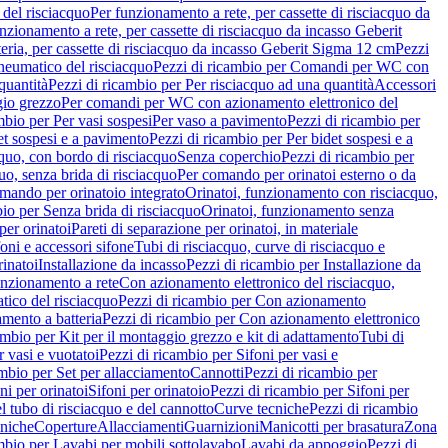
del risciacquo
Per funzionamento a rete, per cassette di risciacquo da
nzionamento a rete, per cassette di risciacquo da incasso Geberit
eria, per cassette di risciacquo da incasso Geberit Sigma 12 cm
Pezzi
umatico del risciacquo
Pezzi di ricambio per Comandi per WC con
quantità
Pezzi di ricambio per Per risciacquo ad una quantità
Accessori
gio grezzo
Per comandi per WC con azionamento elettronico del
mbio per Per vasi sospesi
Per vaso a pavimento
Pezzi di ricambio per
et sospesi e a pavimento
Pezzi di ricambio per Per bidet sospesi e a
quo, con bordo di risciacquo
Senza coperchio
Pezzi di ricambio per
uo, senza brida di risciacquo
Per comando per orinatoi esterno o da
mando per orinatoio integrato
Orinatoi, funzionamento con risciacquo,
bio per Senza brida di risciacquo
Orinatoi, funzionamento senza
per orinatoi
Pareti di separazione per orinatoi, in materiale
foni e accessori sifone
Tubi di risciacquo, curve di risciacquo e
inatoi
Installazione da incasso
Pezzi di ricambio per Installazione da
unzionamento a rete
Con azionamento elettronico del risciacquo,
ico del risciacquo
Pezzi di ricambio per Con azionamento
mento a batteria
Pezzi di ricambio per Con azionamento elettronico
ambio per Kit per il montaggio grezzo e kit di adattamento
Tubi di
r vasi e vuotatoi
Pezzi di ricambio per Sifoni per vasi e
ambio per Set per allacciamento
Cannotti
Pezzi di ricambio per
ni per orinatoi
Sifoni per orinatoio
Pezzi di ricambio per Sifoni per
l tubo di risciacquo e del cannotto
Curve tecniche
Pezzi di ricambio
cniche
Coperture
Allacciamenti
Guarnizioni
Manicotti per brasatura
Zona
mbio per Lavabi per mobili sottolavabo
Lavabi da appoggio
Pezzi di