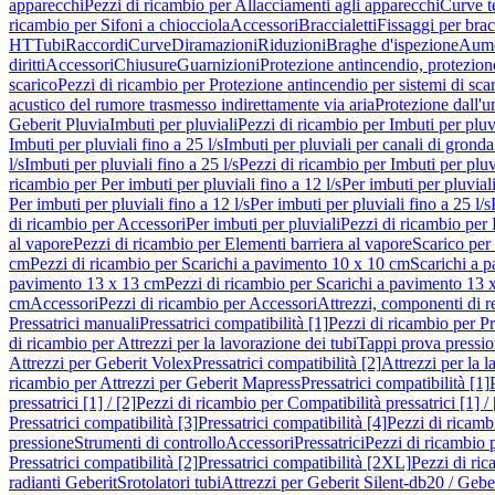
apparecchi
Pezzi di ricambio per Allacciamenti agli apparecchi
Curve t
ricambio per Sifoni a chiocciola
Accessori
Braccialetti
Fissaggi per bracc
HT
Tubi
Raccordi
Curve
Diramazioni
Riduzioni
Braghe d'ispezione
Aume
diritti
Accessori
Chiusure
Guarnizioni
Protezione antincendio, protezione
scarico
Pezzi di ricambio per Protezione antincendio per sistemi di sca
acustico del rumore trasmesso indirettamente via aria
Protezione dall'u
Geberit Pluvia
Imbuti per pluviali
Pezzi di ricambio per Imbuti per pluv
Imbuti per pluviali fino a 25 l/s
Imbuti per pluviali per canali di gronda
l/s
Imbuti per pluviali fino a 25 l/s
Pezzi di ricambio per Imbuti per pluvi
ricambio per Per imbuti per pluviali fino a 12 l/s
Per imbuti per pluviali
Per imbuti per pluviali fino a 12 l/s
Per imbuti per pluviali fino a 25 l/s
di ricambio per Accessori
Per imbuti per pluviali
Pezzi di ricambio per 
al vapore
Pezzi di ricambio per Elementi barriera al vapore
Scarico per
cm
Pezzi di ricambio per Scarichi a pavimento 10 x 10 cm
Scarichi a 
pavimento 13 x 13 cm
Pezzi di ricambio per Scarichi a pavimento 13 
cm
Accessori
Pezzi di ricambio per Accessori
Attrezzi, componenti di r
Pressatrici manuali
Pressatrici compatibilità [1]
Pezzi di ricambio per Pre
di ricambio per Attrezzi per la lavorazione dei tubi
Tappi prova pressi
Attrezzi per Geberit Volex
Pressatrici compatibilità [2]
Attrezzi per la l
ricambio per Attrezzi per Geberit Mapress
Pressatrici compatibilità [1]
pressatrici [1] / [2]
Pezzi di ricambio per Compatibilità pressatrici [1] / 
Pressatrici compatibilità [3]
Pressatrici compatibilità [4]
Pezzi di ricambi
pressione
Strumenti di controllo
Accessori
Pressatrici
Pezzi di ricambio p
Pressatrici compatibilità [2]
Pressatrici compatibilità [2XL]
Pezzi di ric
radianti Geberit
Srotolatori tubi
Attrezzi per Geberit Silent-db20 / Gebe