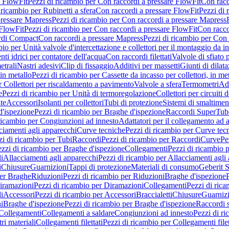
e FlowFit
Pezzi di ricambio per Con raccordi a pressare FlowFit
Con racc
 ricambio per Rubinetti a sfera
Con raccordi a pressare FlowFit
Pezzi di 
pressare Mapress
Pezzi di ricambio per Con raccordi a pressare Mapress
 FlowFit
Pezzi di ricambio per Con raccordi a pressare FlowFit
Con racco
ordi Compact
Con raccordi a pressare Mapress
Pezzi di ricambio per Con 
io per Unità valvole d'intercettazione e collettori per il montaggio da i
ti idrici per contatore dell'acqua
Con raccordi filettati
Valvole di sfiato 
etrali
Nastri adesivi
Clip di fissaggio
Additivi per massetti
Giunti di dilat
 in metallo
Pezzi di ricambio per Cassette da incasso per collettori, in me
r Collettori per riscaldamento a pavimento
Valvole a sfera
Termometri
Ada
e
Pezzi di ricambio per Unità di termoregolazione
Collettori per circuiti d
te
Accessori
Isolanti per collettori
Tubi di protezione
Sistemi di smaltiment
d'ispezione
Pezzi di ricambio per Braghe d'ispezione
Raccordi SuperTub
ricambio per Congiunzioni ad innesto
Adattatori per il collegamento ad al
ciamenti agli apparecchi
Curve tecniche
Pezzi di ricambio per Curve tec
zi di ricambio per Tubi
Raccordi
Pezzi di ricambio per Raccordi
Curve
Pe
zzi di ricambio per Braghe d'ispezione
Collegamenti
Pezzi di ricambio 
li
Allacciamenti agli apparecchi
Pezzi di ricambio per Allacciamenti agli
i
Chiusure
Guarnizioni
Tappi di protezione
Materiali di consumo
Geberit S
per Braghe
Riduzioni
Pezzi di ricambio per Riduzioni
Braghe d'ispezione
iramazioni
Pezzi di ricambio per Diramazioni
Collegamenti
Pezzi di ric
li
Accessori
Pezzi di ricambio per Accessori
Braccialetti
Chiusure
Guarniz
i
Braghe d'ispezione
Pezzi di ricambio per Braghe d'ispezione
Raccordi s
 Collegamenti
Collegamenti a saldare
Congiunzioni ad innesto
Pezzi di r
ri materiali
Collegamenti filettati
Pezzi di ricambio per Collegamenti filet