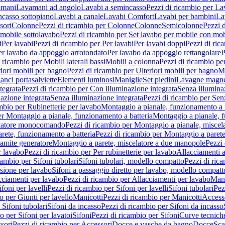
amani
Lavamani ad angolo
Lavabi a semincasso
Pezzi di ricambio per La
ncasso sottopiano
Lavabi a canale
Lavabi Comfort
Lavabi per bambini
La
sori
Colonne
Pezzi di ricambio per Colonne
Colonne
Semicolonne
Pezzi 
 mobile sottolavabo
Pezzi di ricambio per Set lavabo per mobile con mob
i
Per lavabi
Pezzi di ricambio per Per lavabi
Per lavabi doppi
Pezzi di ric
er lavabo da appoggio arrotondato
Per lavabo da appoggio rettangolare
P
 ricambio per Mobili laterali bassi
Mobili a colonna
Pezzi di ricambio pe
riori mobili per bagno
Pezzi di ricambio per Ulteriori mobili per bagno
Me
ganci portasalviette
Elementi luminosi
Maniglie
Set piedini
Lavagne magne
tegrata
Pezzi di ricambio per Con illuminazione integrata
Senza illumina
azione integrata
Senza illuminazione integrata
Pezzi di ricambio per Sen
mbio per Rubinetterie per lavabo
Montaggio a pianale, funzionamento a 
er Montaggio a pianale, funzionamento a batteria
Montaggio a pianale, 
elatore monocomando
Pezzi di ricambio per Montaggio a pianale, misc
rete, funzionamento a batteria
Pezzi di ricambio per Montaggio a parete
ramite generatore
Montaggio a parete, miscelatore a due manopole
Pezzi 
r lavabo
Pezzi di ricambio per Per rubinetterie per lavabo
Allacciamenti a
cambio per Sifoni tubolari
Sifoni tubolari, modello compatto
Pezzi di ric
sione per lavabo
Sifoni a passaggio diretto per lavabo, modello compatt
cciamenti per lavabo
Pezzi di ricambio per Allacciamenti per lavabo
Mani
ifoni per lavelli
Pezzi di ricambio per Sifoni per lavelli
Sifoni tubolari
Pez
o per Giunti per lavello
Manicotti
Pezzi di ricambio per Manicotti
Access
 Sifoni tubolari
Sifoni da incasso
Pezzi di ricambio per Sifoni da incasso
o per Sifoni per lavatoi
Sifoni
Pezzi di ricambio per Sifoni
Curve tecnich
sori
Pezzi di ricambio per Accessori
Docce e vasche da bagno
Docce
Sca