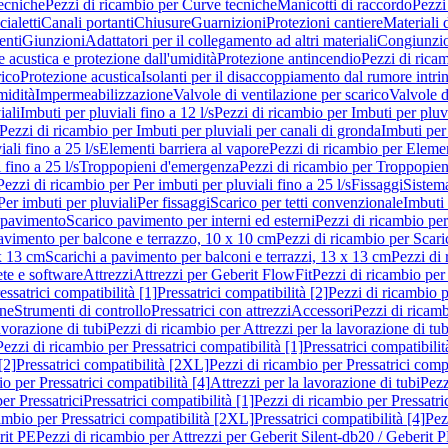
ecniche
Pezzi di ricambio per Curve tecniche
Manicotti di raccordo
Pezzi
ialetti
Canali portanti
Chiusure
Guarnizioni
Protezioni cantiere
Materiali
nti
Giunzioni
Adattatori per il collegamento ad altri materiali
Congiunzio
 acustica e protezione dall'umidità
Protezione antincendio
Pezzi di rica
rico
Protezione acustica
Isolanti per il disaccoppiamento dal rumore intri
midità
Impermeabilizzazione
Valvole di ventilazione per scarico
Valvole d
iali
Imbuti per pluviali fino a 12 l/s
Pezzi di ricambio per Imbuti per pluvi
Pezzi di ricambio per Imbuti per pluviali per canali di gronda
Imbuti per 
ali fino a 25 l/s
Elementi barriera al vapore
Pezzi di ricambio per Elemen
 fino a 25 l/s
Troppopieni d'emergenza
Pezzi di ricambio per Troppopie
Pezzi di ricambio per Per imbuti per pluviali fino a 25 l/s
Fissaggi
Sistem
Per imbuti per pluviali
Per fissaggi
Scarico per tetti convenzionale
Imbuti 
 pavimento
Scarico pavimento per interni ed esterni
Pezzi di ricambio per
pavimento per balcone e terrazzo, 10 x 10 cm
Pezzi di ricambio per Scari
x 13 cm
Scarichi a pavimento per balconi e terrazzi, 13 x 13 cm
Pezzi di 
ete e software
Attrezzi
Attrezzi per Geberit FlowFit
Pezzi di ricambio per
ssatrici compatibilità [1]
Pressatrici compatibilità [2]
Pezzi di ricambio p
one
Strumenti di controllo
Pressatrici con attrezzi
Accessori
Pezzi di ricam
avorazione di tubi
Pezzi di ricambio per Attrezzi per la lavorazione di tub
Pezzi di ricambio per Pressatrici compatibilità [1]
Pressatrici compatibilit
[2]
Pressatrici compatibilità [2XL]
Pezzi di ricambio per Pressatrici comp
o per Pressatrici compatibilità [4]
Attrezzi per la lavorazione di tubi
Pezz
er Pressatrici
Pressatrici compatibilità [1]
Pezzi di ricambio per Pressatric
ambio per Pressatrici compatibilità [2XL]
Pressatrici compatibilità [4]
Pez
rit PE
Pezzi di ricambio per Attrezzi per Geberit Silent-db20 / Geberit 