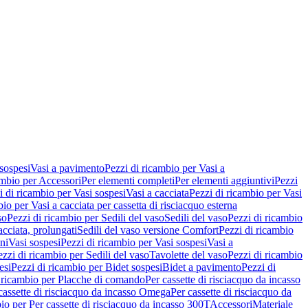
 sospesi
Vasi a pavimento
Pezzi di ricambio per Vasi a
ambio per Accessori
Per elementi completi
Per elementi aggiuntivi
Pezzi
i di ricambio per Vasi sospesi
Vasi a cacciata
Pezzi di ricambio per Vasi
io per Vasi a cacciata per cassetta di risciacquo esterna
so
Pezzi di ricambio per Sedili del vaso
Sedili del vaso
Pezzi di ricambio
acciata, prolungati
Sedili del vaso versione Comfort
Pezzi di ricambio
ni
Vasi sospesi
Pezzi di ricambio per Vasi sospesi
Vasi a
ezzi di ricambio per Sedili del vaso
Tavolette del vaso
Pezzi di ricambio
esi
Pezzi di ricambio per Bidet sospesi
Bidet a pavimento
Pezzi di
 ricambio per Placche di comando
Per cassette di risciacquo da incasso
 cassette di risciacquo da incasso Omega
Per cassette di risciacquo da
io per Per cassette di risciacquo da incasso 300T
Accessori
Materiale