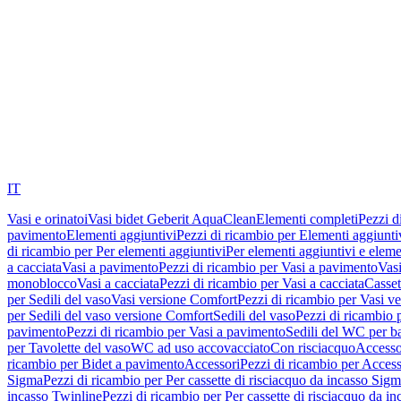
IT
Vasi e orinatoi
Vasi bidet Geberit AquaClean
Elementi completi
Pezzi d
pavimento
Elementi aggiuntivi
Pezzi di ricambio per Elementi aggiunti
di ricambio per Per elementi aggiuntivi
Per elementi aggiuntivi e eleme
a cacciata
Vasi a pavimento
Pezzi di ricambio per Vasi a pavimento
Vasi
monoblocco
Vasi a cacciata
Pezzi di ricambio per Vasi a cacciata
Casset
per Sedili del vaso
Vasi versione Comfort
Pezzi di ricambio per Vasi v
per Sedili del vaso versione Comfort
Sedili del vaso
Pezzi di ricambio p
pavimento
Pezzi di ricambio per Vasi a pavimento
Sedili del WC per b
per Tavolette del vaso
WC ad uso accovacciato
Con risciacquo
Accesso
ricambio per Bidet a pavimento
Accessori
Pezzi di ricambio per Access
Sigma
Pezzi di ricambio per Per cassette di risciacquo da incasso Sig
incasso Twinline
Pezzi di ricambio per Per cassette di risciacquo da i