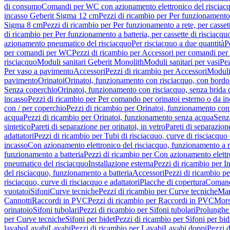
di consumo
Comandi per WC con azionamento elettronico del risciac
incasso Geberit Sigma 12 cm
Pezzi di ricambio per Per funzionamento 
Sigma 8 cm
Pezzi di ricambio per Per funzionamento a rete, per casse
di ricambio per Per funzionamento a batteria, per cassette di risciac
azionamento pneumatico del risciacquo
Per risciacquo a due quantità
P
per comandi per WC
Pezzi di ricambio per Accessori per comandi pe
risciacquo
Moduli sanitari Geberit Monolith
Moduli sanitari per vasi
Pez
Per vaso a pavimento
Accessori
Pezzi di ricambio per Accessori
Moduli 
pavimento
Orinatoi
Orinatoi, funzionamento con risciacquo, con bordo 
Senza coperchio
Orinatoi, funzionamento con risciacquo, senza brida d
incasso
Pezzi di ricambio per Per comando per orinatoi esterno o da i
con / per coperchio
Pezzi di ricambio per Orinatoi, funzionamento con 
acqua
Pezzi di ricambio per Orinatoi, funzionamento senza acqua
Senz
sintetico
Pareti di separazione per orinatoi, in vetro
Pareti di separazion
adattatori
Pezzi di ricambio per Tubi di risciacquo, curve di risciacquo 
incasso
Con azionamento elettronico del risciacquo, funzionamento a r
funzionamento a batteria
Pezzi di ricambio per Con azionamento elettr
pneumatico del risciacquo
Installazione esterna
Pezzi di ricambio per In
del risciacquo, funzionamento a batteria
Accessori
Pezzi di ricambio pe
risciacquo, curve di risciacquo e adattatori
Placche di copertura
Comand
vuotatoi
Sifoni
Curve tecniche
Pezzi di ricambio per Curve tecniche
Man
Cannotti
Raccordi in PVC
Pezzi di ricambio per Raccordi in PVC
Mors
orinatoio
Sifoni tubolari
Pezzi di ricambio per Sifoni tubolari
Prolunghe 
per Curve tecniche
Sifoni per bidet
Pezzi di ricambio per Sifoni per bid
lavabo
Lavabi
Lavabi
Pezzi di ricambio per Lavabi
Lavabi doppi
Pezzi 