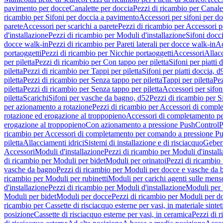
pavimento per docce
Canalette per doccia
Pezzi di ricambio per Canale
ricambio per Sifoni per doccia a pavimento
Accessori per sifoni per d
parete
Accessori per scarichi a parete
Pezzi di ricambio per Accessori pe
d'installazione
Pezzi di ricambio per Moduli d'installazione
Sifoni docci
docce walk-in
Pezzi di ricambio per Pareti laterali per docce walk-in
Ac
portaoggetti
Pezzi di ricambio per Nicchie portaoggetti
Accessori
Allac
per piletta
Pezzi di ricambio per Con tappo per piletta
Sifoni per piatti 
piletta
Pezzi di ricambio per Tappi per piletta
Sifoni per piatti doccia, d
piletta
Pezzi di ricambio per Senza tappo per piletta
Tappi per piletta
Pez
piletta
Pezzi di ricambio per Senza tappo per piletta
Accessori per sifoni
piletta
Scarichi
Sifoni per vasche da bagno, d52
Pezzi di ricambio per S
per azionamento a rotazione
Pezzi di ricambio per Accessori di compl
rotazione ed erogazione al troppopieno
Accessori di completamento pe
erogazione al troppopieno
Con azionamento a pressione PushControl
P
ricambio per Accessori di completamento per comando a pressione P
piletta
Allacciamenti idrici
Sistemi di installazione e di risciacquo
Geber
Accessori
Moduli d'installazione
Pezzi di ricambio per Moduli d'install
di ricambio per Moduli per bidet
Moduli per orinatoi
Pezzi di ricambio 
vasche da bagno
Pezzi di ricambio per Moduli per docce e vasche da
ricambio per Moduli per rubinetti
Moduli per carichi agenti sulle mens
d'installazione
Pezzi di ricambio per Moduli d'installazione
Moduli pe
Moduli per bidet
Moduli per docce
Pezzi di ricambio per Moduli per d
ricambio per Cassette di risciacquo esterne per vasi, in materiale sintet
posizione
Cassette di risciacquo esterne per vasi, in ceramica
Pezzi di r