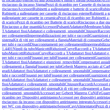
di risciacquo esterne
Ad alta posizione
A bassa e media posizione
Acces
risciacquo da incasso Sigma
Pezzi di ricambio per Cassette di risciac
risciacquo
Accessori
Rubinetti a galleggiante e batterie di scarico
Rubine
Rubinetti a galleggiante per cassette di risciacquo esterne
Rubinetti a g
galleggiante per cassette in ceramica
Pezzi di ricambio per Rubinetti a 
di scarico
Pezzi di ricambio per Batterie di scarico
Risciacquo a due qua
Risciacquo a due quantità
Accessori
Pulsanti
Adattatori
Membrane
Adduz
T
Adattatori fissi
Adattatori e collegamenti, smontabili
Chiusure
Raccord
per collegamenti
Impermeabilizzazioni per tubi e raccordi
Guarnizioni 
sistema
Kit di viti per collegamenti a flangia
Materiali di consumo
Geber
per tubi e raccordi
Disaccoppiamenti per collegamenti
Impermeabilizzaz
1.4401
Nippli da tubo
Manicotti
Riduzioni
Curve
Raccordi a T
Adattatori
tubo
Manicotti
Riduzioni
Curve
Raccordi a T
Adattatori fissi
Adattatori e
per tubi e raccordi
Fissaggi per tubi
Fissaggi per collegamenti
Guarnizio
T
Adattatori fissi
Adattatori e giunzioni, removibili
Compensatori assial
collegamenti a flangia
Fissaggi per tubi
Geberit Mapress acciaio al Car
gradi
Adattatori fissi
Adattatori e collegamenti, smontabili
Compensator
tubi e raccordi
Fissaggi per tubi
Fissaggi per collegamenti
Guarnizioni d
gradi
Adattatori fissi
Adattatori e collegamenti, smontabili
Chiusure
Rac
fissi
Adattatori e collegamenti, smontabili
Chiusure
Raccordi
Accessori 
collegamenti
Guarnizioni del sistema
Kit di viti per collegamenti a flan
collegamenti, smontabili
Accessori per Geberit Mapress CuNiFe
Guarn
ricambio per Dispositivi antiristagno
Accessori per dispositivi antirist
risciacquo da incasso con dispositivo antiristagno integrato
Accessori p
per WC con dispositivo antiristagno
Sensori
Cavi
Alimentatori
Pezzi di 