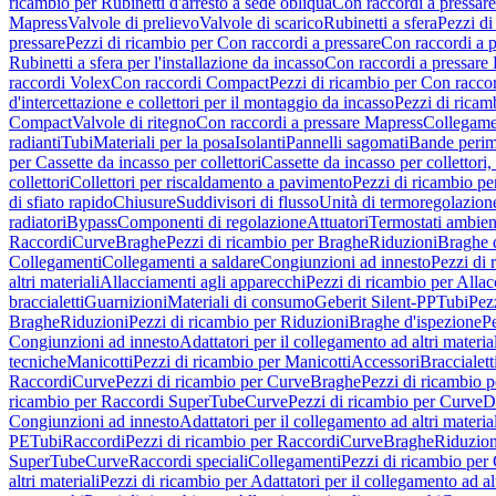
ricambio per Rubinetti d'arresto a sede obliqua
Con raccordi a pressar
Mapress
Valvole di prelievo
Valvole di scarico
Rubinetti a sfera
Pezzi di
pressare
Pezzi di ricambio per Con raccordi a pressare
Con raccordi a 
Rubinetti a sfera per l'installazione da incasso
Con raccordi a pressare
raccordi Volex
Con raccordi Compact
Pezzi di ricambio per Con racc
d'intercettazione e collettori per il montaggio da incasso
Pezzi di ricamb
Compact
Valvole di ritegno
Con raccordi a pressare Mapress
Collegamen
radianti
Tubi
Materiali per la posa
Isolanti
Pannelli sagomati
Bande perim
per Cassette da incasso per collettori
Cassette da incasso per collettori,
collettori
Collettori per riscaldamento a pavimento
Pezzi di ricambio pe
di sfiato rapido
Chiusure
Suddivisori di flusso
Unità di termoregolazion
radiatori
Bypass
Componenti di regolazione
Attuatori
Termostati ambien
Raccordi
Curve
Braghe
Pezzi di ricambio per Braghe
Riduzioni
Braghe 
Collegamenti
Collegamenti a saldare
Congiunzioni ad innesto
Pezzi di 
altri materiali
Allacciamenti agli apparecchi
Pezzi di ricambio per Allac
braccialetti
Guarnizioni
Materiali di consumo
Geberit Silent-PP
Tubi
Pez
Braghe
Riduzioni
Pezzi di ricambio per Riduzioni
Braghe d'ispezione
Pe
Congiunzioni ad innesto
Adattatori per il collegamento ad altri materia
tecniche
Manicotti
Pezzi di ricambio per Manicotti
Accessori
Braccialett
Raccordi
Curve
Pezzi di ricambio per Curve
Braghe
Pezzi di ricambio 
ricambio per Raccordi SuperTube
Curve
Pezzi di ricambio per Curve
D
Congiunzioni ad innesto
Adattatori per il collegamento ad altri materia
PE
Tubi
Raccordi
Pezzi di ricambio per Raccordi
Curve
Braghe
Riduzion
SuperTube
Curve
Raccordi speciali
Collegamenti
Pezzi di ricambio per
altri materiali
Pezzi di ricambio per Adattatori per il collegamento ad alt