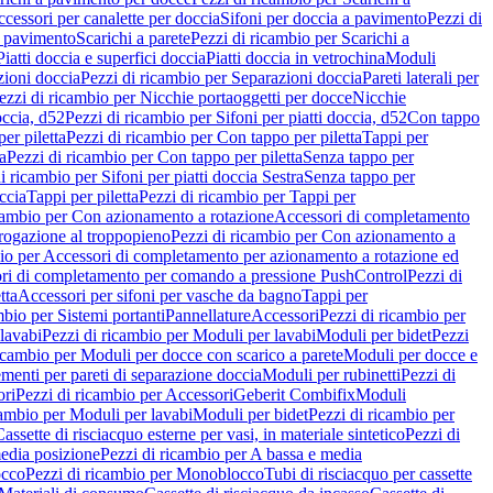
cessori per canalette per doccia
Sifoni per doccia a pavimento
Pezzi di
a pavimento
Scarichi a parete
Pezzi di ricambio per Scarichi a
iatti doccia e superfici doccia
Piatti doccia in vetrochina
Moduli
zioni doccia
Pezzi di ricambio per Separazioni doccia
Pareti laterali per
ezzi di ricambio per Nicchie portaoggetti per docce
Nicchie
occia, d52
Pezzi di ricambio per Sifoni per piatti doccia, d52
Con tappo
er piletta
Pezzi di ricambio per Con tappo per piletta
Tappi per
a
Pezzi di ricambio per Con tappo per piletta
Senza tappo per
i ricambio per Sifoni per piatti doccia Sestra
Senza tappo per
ccia
Tappi per piletta
Pezzi di ricambio per Tappi per
icambio per Con azionamento a rotazione
Accessori di completamento
rogazione al troppopieno
Pezzi di ricambio per Con azionamento a
bio per Accessori di completamento per azionamento a rotazione ed
ri di completamento per comando a pressione PushControl
Pezzi di
tta
Accessori per sifoni per vasche da bagno
Tappi per
mbio per Sistemi portanti
Pannellature
Accessori
Pezzi di ricambio per
lavabi
Pezzi di ricambio per Moduli per lavabi
Moduli per bidet
Pezzi
icambio per Moduli per docce con scarico a parete
Moduli per docce e
menti per pareti di separazione doccia
Moduli per rubinetti
Pezzi di
ori
Pezzi di ricambio per Accessori
Geberit Combifix
Moduli
cambio per Moduli per lavabi
Moduli per bidet
Pezzi di ricambio per
assette di risciacquo esterne per vasi, in materiale sintetico
Pezzi di
edia posizione
Pezzi di ricambio per A bassa e media
cco
Pezzi di ricambio per Monoblocco
Tubi di risciacquo per cassette