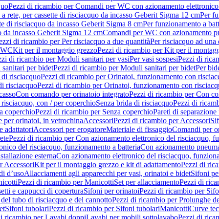
quo
Pezzi di ricambio per Comandi per WC con azionamento elettronico 
a rete, per cassette di risciacquo da incasso Geberit Sigma 12 cm
Per fu
tte di risciacquo da incasso Geberit Sigma 8 cm
Per funzionamento a batt
quo da incasso Geberit Sigma 12 cm
Comandi per WC con azionamento pne
ezzi di ricambio per Per risciacquo a due quantità
Per risciacquo ad una 
r WC
Kit per il montaggio grezzo
Pezzi di ricambio per Kit per il montag
zi di ricambio per Moduli sanitari per vasi
Per vasi sospesi
Pezzi di rica
sanitari per bidet
Pezzi di ricambio per Moduli sanitari per bidet
Per bid
di risciacquo
Pezzi di ricambio per Orinatoi, funzionamento con risciac
i risciacquo
Pezzi di ricambio per Orinatoi, funzionamento con risciacq
ncasso
Con comando per orinatoio integrato
Pezzi di ricambio per Con co
risciacquo, con / per coperchio
Senza brida di risciacquo
Pezzi di ricam
a coperchio
Pezzi di ricambio per Senza coperchio
Pareti di separazione 
e per orinatoi, in vetrochina
Accessori
Pezzi di ricambio per Accessori
Si
e adattatori
Accessori per erogatore
Materiale di fissaggio
Comandi per or
ete
Pezzi di ricambio per Con azionamento elettronico del risciacquo, f
onico del risciacquo, funzionamento a batteria
Con azionamento pneumat
stallazione esterna
Con azionamento elettronico del risciacquo, funziona
r Accessori
Kit per il montaggio grezzo e kit di adattamento
Pezzi di ric
i d’uso
Allacciamenti agli apparecchi per vasi, orinatoi e bidet
Sifoni pe
icotti
Pezzi di ricambio per Manicotti
Set per allacciamento
Pezzi di ric
etti e cappucci di copertura
Sifoni per orinatoi
Pezzi di ricambio per Sifo
del tubo di risciacquo e del cannotto
Pezzi di ricambio per Prolunghe de
et
Sifoni tubolari
Pezzi di ricambio per Sifoni tubolari
Manicotti
Curve te
di ricambio per Lavabi doppi
Lavabi per mobili sottolavabo
Pezzi di rica