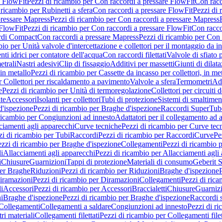
e FlowFit
Pezzi di ricambio per Con raccordi a pressare FlowFit
Con racc
 ricambio per Rubinetti a sfera
Con raccordi a pressare FlowFit
Pezzi di 
pressare Mapress
Pezzi di ricambio per Con raccordi a pressare Mapress
 FlowFit
Pezzi di ricambio per Con raccordi a pressare FlowFit
Con racco
ordi Compact
Con raccordi a pressare Mapress
Pezzi di ricambio per Con 
io per Unità valvole d'intercettazione e collettori per il montaggio da i
ti idrici per contatore dell'acqua
Con raccordi filettati
Valvole di sfiato 
etrali
Nastri adesivi
Clip di fissaggio
Additivi per massetti
Giunti di dilat
 in metallo
Pezzi di ricambio per Cassette da incasso per collettori, in me
r Collettori per riscaldamento a pavimento
Valvole a sfera
Termometri
Ada
e
Pezzi di ricambio per Unità di termoregolazione
Collettori per circuiti d
te
Accessori
Isolanti per collettori
Tubi di protezione
Sistemi di smaltiment
d'ispezione
Pezzi di ricambio per Braghe d'ispezione
Raccordi SuperTub
ricambio per Congiunzioni ad innesto
Adattatori per il collegamento ad al
ciamenti agli apparecchi
Curve tecniche
Pezzi di ricambio per Curve tec
zi di ricambio per Tubi
Raccordi
Pezzi di ricambio per Raccordi
Curve
Pe
zzi di ricambio per Braghe d'ispezione
Collegamenti
Pezzi di ricambio 
li
Allacciamenti agli apparecchi
Pezzi di ricambio per Allacciamenti agli
i
Chiusure
Guarnizioni
Tappi di protezione
Materiali di consumo
Geberit S
per Braghe
Riduzioni
Pezzi di ricambio per Riduzioni
Braghe d'ispezione
iramazioni
Pezzi di ricambio per Diramazioni
Collegamenti
Pezzi di ric
li
Accessori
Pezzi di ricambio per Accessori
Braccialetti
Chiusure
Guarniz
i
Braghe d'ispezione
Pezzi di ricambio per Braghe d'ispezione
Raccordi s
 Collegamenti
Collegamenti a saldare
Congiunzioni ad innesto
Pezzi di r
ri materiali
Collegamenti filettati
Pezzi di ricambio per Collegamenti filet