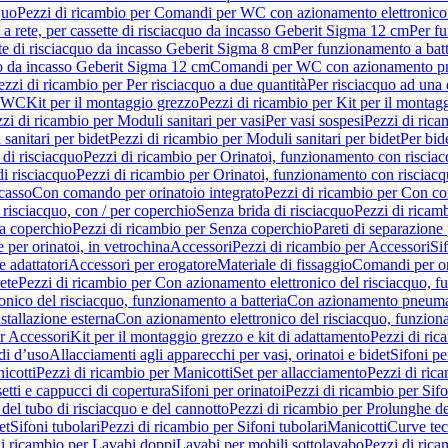
quo
Pezzi di ricambio per Comandi per WC con azionamento elettronico 
a rete, per cassette di risciacquo da incasso Geberit Sigma 12 cm
Per fu
tte di risciacquo da incasso Geberit Sigma 8 cm
Per funzionamento a batt
quo da incasso Geberit Sigma 12 cm
Comandi per WC con azionamento pne
ezzi di ricambio per Per risciacquo a due quantità
Per risciacquo ad una 
r WC
Kit per il montaggio grezzo
Pezzi di ricambio per Kit per il montag
zi di ricambio per Moduli sanitari per vasi
Per vasi sospesi
Pezzi di rica
sanitari per bidet
Pezzi di ricambio per Moduli sanitari per bidet
Per bid
di risciacquo
Pezzi di ricambio per Orinatoi, funzionamento con risciac
i risciacquo
Pezzi di ricambio per Orinatoi, funzionamento con risciacq
ncasso
Con comando per orinatoio integrato
Pezzi di ricambio per Con co
risciacquo, con / per coperchio
Senza brida di risciacquo
Pezzi di ricam
a coperchio
Pezzi di ricambio per Senza coperchio
Pareti di separazione 
e per orinatoi, in vetrochina
Accessori
Pezzi di ricambio per Accessori
Si
e adattatori
Accessori per erogatore
Materiale di fissaggio
Comandi per or
ete
Pezzi di ricambio per Con azionamento elettronico del risciacquo, f
onico del risciacquo, funzionamento a batteria
Con azionamento pneumat
stallazione esterna
Con azionamento elettronico del risciacquo, funziona
r Accessori
Kit per il montaggio grezzo e kit di adattamento
Pezzi di ric
i d’uso
Allacciamenti agli apparecchi per vasi, orinatoi e bidet
Sifoni pe
icotti
Pezzi di ricambio per Manicotti
Set per allacciamento
Pezzi di ric
etti e cappucci di copertura
Sifoni per orinatoi
Pezzi di ricambio per Sifo
del tubo di risciacquo e del cannotto
Pezzi di ricambio per Prolunghe de
et
Sifoni tubolari
Pezzi di ricambio per Sifoni tubolari
Manicotti
Curve te
di ricambio per Lavabi doppi
Lavabi per mobili sottolavabo
Pezzi di rica