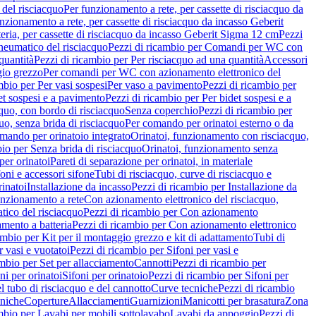
del risciacquo
Per funzionamento a rete, per cassette di risciacquo da
nzionamento a rete, per cassette di risciacquo da incasso Geberit
eria, per cassette di risciacquo da incasso Geberit Sigma 12 cm
Pezzi
umatico del risciacquo
Pezzi di ricambio per Comandi per WC con
quantità
Pezzi di ricambio per Per risciacquo ad una quantità
Accessori
gio grezzo
Per comandi per WC con azionamento elettronico del
mbio per Per vasi sospesi
Per vaso a pavimento
Pezzi di ricambio per
et sospesi e a pavimento
Pezzi di ricambio per Per bidet sospesi e a
quo, con bordo di risciacquo
Senza coperchio
Pezzi di ricambio per
uo, senza brida di risciacquo
Per comando per orinatoi esterno o da
mando per orinatoio integrato
Orinatoi, funzionamento con risciacquo,
bio per Senza brida di risciacquo
Orinatoi, funzionamento senza
per orinatoi
Pareti di separazione per orinatoi, in materiale
foni e accessori sifone
Tubi di risciacquo, curve di risciacquo e
inatoi
Installazione da incasso
Pezzi di ricambio per Installazione da
unzionamento a rete
Con azionamento elettronico del risciacquo,
ico del risciacquo
Pezzi di ricambio per Con azionamento
mento a batteria
Pezzi di ricambio per Con azionamento elettronico
ambio per Kit per il montaggio grezzo e kit di adattamento
Tubi di
r vasi e vuotatoi
Pezzi di ricambio per Sifoni per vasi e
ambio per Set per allacciamento
Cannotti
Pezzi di ricambio per
ni per orinatoi
Sifoni per orinatoio
Pezzi di ricambio per Sifoni per
l tubo di risciacquo e del cannotto
Curve tecniche
Pezzi di ricambio
cniche
Coperture
Allacciamenti
Guarnizioni
Manicotti per brasatura
Zona
mbio per Lavabi per mobili sottolavabo
Lavabi da appoggio
Pezzi di