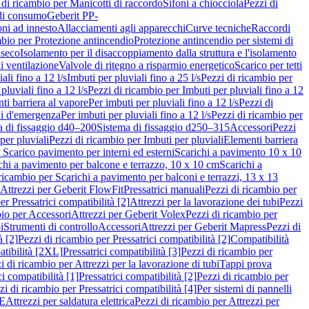
 di ricambio per Manicotti di raccordo
Sifoni a chiocciola
Pezzi di
 di consumo
Geberit PP-
ni ad innesto
Allacciamenti agli apparecchi
Curve tecniche
Raccordi
mbio per Protezione antincendio
Protezione antincendio per sistemi di
nseco
Isolamento per il disaccoppiamento dalla struttura e l'isolamento
i ventilazione
Valvole di ritegno a risparmio energetico
Scarico per tetti
ali fino a 12 l/s
Imbuti per pluviali fino a 25 l/s
Pezzi di ricambio per
pluviali fino a 12 l/s
Pezzi di ricambio per Imbuti per pluviali fino a 12
ti barriera al vapore
Per imbuti per pluviali fino a 12 l/s
Pezzi di
ni d'emergenza
Per imbuti per pluviali fino a 12 l/s
Pezzi di ricambio per
a di fissaggio d40–200
Sistema di fissaggio d250–315
Accessori
Pezzi
per pluviali
Pezzi di ricambio per Imbuti per pluviali
Elementi barriera
 Scarico pavimento per interni ed esterni
Scarichi a pavimento 10 x 10
chi a pavimento per balcone e terrazzo, 10 x 10 cm
Scarichi a
ricambio per Scarichi a pavimento per balconi e terrazzi, 13 x 13
 Attrezzi per Geberit FlowFit
Pressatrici manuali
Pezzi di ricambio per
er Pressatrici compatibilità [2]
Attrezzi per la lavorazione dei tubi
Pezzi
bio per Accessori
Attrezzi per Geberit Volex
Pezzi di ricambio per
i
Strumenti di controllo
Accessori
Attrezzi per Geberit Mapress
Pezzi di
à [2]
Pezzi di ricambio per Pressatrici compatibilità [2]
Compatibilità
atibilità [2XL]
Pressatrici compatibilità [3]
Pezzi di ricambio per
i di ricambio per Attrezzi per la lavorazione di tubi
Tappi prova
i compatibilità [1]
Pressatrici compatibilità [2]
Pezzi di ricambio per
zi di ricambio per Pressatrici compatibilità [4]
Per sistemi di pannelli
PE
Attrezzi per saldatura elettrica
Pezzi di ricambio per Attrezzi per