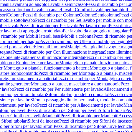
amani
Lavamani ad angolo
Lavabi a semincasso
Pezzi di ricambio per La
ncasso sottopiano
Lavabi a canale
Lavabi Comfort
Lavabi per bambini
La
sori
Colonne
Pezzi di ricambio per Colonne
Colonne
Semicolonne
Pezzi 
 mobile sottolavabo
Pezzi di ricambio per Set lavabo per mobile con mob
i
Per lavabi
Pezzi di ricambio per Per lavabi
Per lavabi doppi
Pezzi di ric
er lavabo da appoggio arrotondato
Per lavabo da appoggio rettangolare
P
 ricambio per Mobili laterali bassi
Mobili a colonna
Pezzi di ricambio pe
riori mobili per bagno
Pezzi di ricambio per Ulteriori mobili per bagno
Me
ganci portasalviette
Elementi luminosi
Maniglie
Set piedini
Lavagne magne
tegrata
Pezzi di ricambio per Con illuminazione integrata
Senza illumina
azione integrata
Senza illuminazione integrata
Pezzi di ricambio per Sen
mbio per Rubinetterie per lavabo
Montaggio a pianale, funzionamento a 
er Montaggio a pianale, funzionamento a batteria
Montaggio a pianale, 
elatore monocomando
Pezzi di ricambio per Montaggio a pianale, misc
rete, funzionamento a batteria
Pezzi di ricambio per Montaggio a parete
ramite generatore
Montaggio a parete, miscelatore a due manopole
Pezzi 
r lavabo
Pezzi di ricambio per Per rubinetterie per lavabo
Allacciamenti a
cambio per Sifoni tubolari
Sifoni tubolari, modello compatto
Pezzi di ric
sione per lavabo
Sifoni a passaggio diretto per lavabo, modello compatt
cciamenti per lavabo
Pezzi di ricambio per Allacciamenti per lavabo
Mani
ifoni per lavelli
Pezzi di ricambio per Sifoni per lavelli
Sifoni tubolari
Pez
o per Giunti per lavello
Manicotti
Pezzi di ricambio per Manicotti
Access
 Sifoni tubolari
Sifoni da incasso
Pezzi di ricambio per Sifoni da incasso
o per Sifoni per lavatoi
Sifoni
Pezzi di ricambio per Sifoni
Curve tecnich
sori
Pezzi di ricambio per Accessori
Docce e vasche da bagno
Docce
Sca