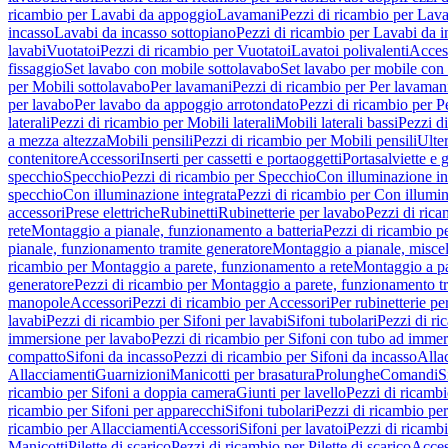
ricambio per Lavabi da appoggio
Lavamani
Pezzi di ricambio per Lav
incasso
Lavabi da incasso sottopiano
Pezzi di ricambio per Lavabi da i
lavabi
Vuotatoi
Pezzi di ricambio per Vuotatoi
Lavatoi polivalenti
Acces
fissaggio
Set lavabo con mobile sottolavabo
Set lavabo per mobile con
per Mobili sottolavabo
Per lavamani
Pezzi di ricambio per Per lavaman
per lavabo
Per lavabo da appoggio arrotondato
Pezzi di ricambio per P
laterali
Pezzi di ricambio per Mobili laterali
Mobili laterali bassi
Pezzi di
a mezza altezza
Mobili pensili
Pezzi di ricambio per Mobili pensili
Ulte
contenitore
Accessori
Inserti per cassetti e portaoggetti
Portasalviette e 
specchio
Specchio
Pezzi di ricambio per Specchio
Con illuminazione in
specchio
Con illuminazione integrata
Pezzi di ricambio per Con illumin
accessori
Prese elettriche
Rubinetti
Rubinetterie per lavabo
Pezzi di rica
rete
Montaggio a pianale, funzionamento a batteria
Pezzi di ricambio p
pianale, funzionamento tramite generatore
Montaggio a pianale, misc
ricambio per Montaggio a parete, funzionamento a rete
Montaggio a pa
generatore
Pezzi di ricambio per Montaggio a parete, funzionamento t
manopole
Accessori
Pezzi di ricambio per Accessori
Per rubinetterie pe
lavabi
Pezzi di ricambio per Sifoni per lavabi
Sifoni tubolari
Pezzi di ri
immersione per lavabo
Pezzi di ricambio per Sifoni con tubo ad immer
compatto
Sifoni da incasso
Pezzi di ricambio per Sifoni da incasso
Alla
Allacciamenti
Guarnizioni
Manicotti per brasatura
Prolunghe
Comandi
S
ricambio per Sifoni a doppia camera
Giunti per lavello
Pezzi di ricambi
ricambio per Sifoni per apparecchi
Sifoni tubolari
Pezzi di ricambio per
ricambio per Allacciamenti
Accessori
Sifoni per lavatoi
Pezzi di ricambi
Manicotti
Pilette di scarico
Pezzi di ricambio per Pilette di scarico
Acces