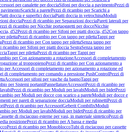
cessori per canalette per doccia
Sifoni per doccia a pavimento
Pezzi di
a pavimento
Scarichi a parete
Pezzi di ricambio per Scarichi a
iatti doccia e superfici doccia
Piatti doccia in vetrochina
Moduli
zioni doccia
Pezzi di ricambio per Separazioni doccia
Pareti laterali per
ezzi di ricambio per Nicchie portaoggetti per docce
Nicchie
occia, d52
Pezzi di ricambio per Sifoni per piatti doccia, d52
Con tappo
er piletta
Pezzi di ricambio per Con tappo per piletta
Tappi per
a
Pezzi di ricambio per Con tappo per piletta
Senza tappo per
i ricambio per Sifoni per piatti doccia Sestra
Senza tappo per
ccia
Tappi per piletta
Pezzi di ricambio per Tappi per
icambio per Con azionamento a rotazione
Accessori di completamento
rogazione al troppopieno
Pezzi di ricambio per Con azionamento a
bio per Accessori di completamento per azionamento a rotazione ed
ri di completamento per comando a pressione PushControl
Pezzi di
tta
Accessori per sifoni per vasche da bagno
Tappi per
mbio per Sistemi portanti
Pannellature
Accessori
Pezzi di ricambio per
lavabi
Pezzi di ricambio per Moduli per lavabi
Moduli per bidet
Pezzi
icambio per Moduli per docce con scarico a parete
Moduli per docce e
menti per pareti di separazione doccia
Moduli per rubinetti
Pezzi di
ori
Pezzi di ricambio per Accessori
Geberit Combifix
Moduli
cambio per Moduli per lavabi
Moduli per bidet
Pezzi di ricambio per
assette di risciacquo esterne per vasi, in materiale sintetico
Pezzi di
edia posizione
Pezzi di ricambio per A bassa e media
cco
Pezzi di ricambio per Monoblocco
Tubi di risciacquo per cassette