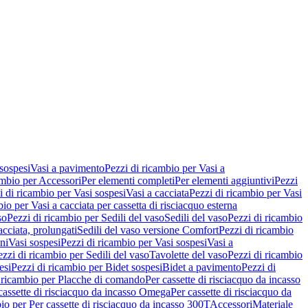
 sospesi
Vasi a pavimento
Pezzi di ricambio per Vasi a
ambio per Accessori
Per elementi completi
Per elementi aggiuntivi
Pezzi
i di ricambio per Vasi sospesi
Vasi a cacciata
Pezzi di ricambio per Vasi
io per Vasi a cacciata per cassetta di risciacquo esterna
so
Pezzi di ricambio per Sedili del vaso
Sedili del vaso
Pezzi di ricambio
acciata, prolungati
Sedili del vaso versione Comfort
Pezzi di ricambio
ni
Vasi sospesi
Pezzi di ricambio per Vasi sospesi
Vasi a
ezzi di ricambio per Sedili del vaso
Tavolette del vaso
Pezzi di ricambio
esi
Pezzi di ricambio per Bidet sospesi
Bidet a pavimento
Pezzi di
 ricambio per Placche di comando
Per cassette di risciacquo da incasso
 cassette di risciacquo da incasso Omega
Per cassette di risciacquo da
io per Per cassette di risciacquo da incasso 300T
Accessori
Materiale