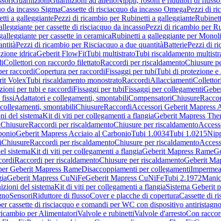
sori
Guarnizioni
Guarnizioni ad anello
Nippli, rosoni e riduttori di flusso
quo da incasso Sigma
Cassette di risciacquo da incasso Omega
Pezzi di r
tti a galleggiante
Pezzi di ricambio per Rubinetti a galleggiante
Rubinett
alleggiante per cassette di risciacquo da incasso
Pezzi di ricambio per Ru
galleggiante per cassette in ceramica
Rubinetti a galleggiante per Monol
ntità
Pezzi di ricambio per Risciacquo a due quantità
Batterie
Pezzi di r
ione idrica
Geberit FlowFit
Tubi multistrato
Tubi riscaldamento multistr
i
Collettori con raccordo filettato
Raccordi per riscaldamento
Chiusure pe
per raccordi
Copertura per raccordi
Fissaggi per tubi
Tubi di protezione e 
it Volex
Tubi riscaldamento monostrato
Raccordi
Allacciamenti
Collettor
ioni per tubi e raccordi
Fissaggi per tubi
Fissaggi per collegamenti
Geber
 fissi
Adattatori e collegamenti, smontabili
Compensatori
Chiusure
Raccor
 collegamenti, smontabili
Chiusure
Raccordi
Accessori Geberit Mapress 
ni del sistema
Kit di viti per collegamenti a flangia
Geberit Mapress The
i
Chiusure
Raccordi per riscaldamento
Chiusure per riscaldamento
Access
bonio
Geberit Mapress Acciaio al Carbonio
Tubi 1.0034
Tubi 1.0215
Nipp
i
Chiusure
Raccordi per riscaldamento
Chiusure per riscaldamento
Access
el sistema
Kit di viti per collegamenti a flangia
Geberit Mapress Rame
Ge
cordi
Raccordi per riscaldamento
Chiusure per riscaldamento
Geberit Ma
per Geberit Mapress Rame
Disaccoppiamenti per collegamenti
Impermeab
gia
Geberit Mapress CuNiFe
Geberit Mapress CuNiFe
Tubi 2.1972
Manic
izioni del sistema
Kit di viti per collegamenti a flangia
Sistema Geberit p
agno
Sensori
Riduttore di flusso
Cover e placche di copertura
Cassette di r
er cassette di risciacquo e comandi per WC con dispositivo antiristagn
ricambio per Alimentatori
Valvole e rubinetti
Valvole d'arresto
Con raccor