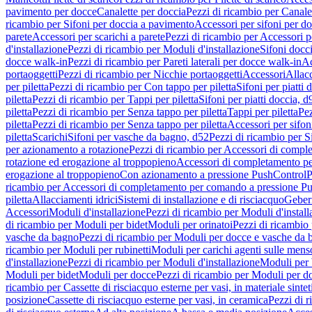
pavimento per docce
Canalette per doccia
Pezzi di ricambio per Canale
ricambio per Sifoni per doccia a pavimento
Accessori per sifoni per d
parete
Accessori per scarichi a parete
Pezzi di ricambio per Accessori pe
d'installazione
Pezzi di ricambio per Moduli d'installazione
Sifoni docci
docce walk-in
Pezzi di ricambio per Pareti laterali per docce walk-in
Ac
portaoggetti
Pezzi di ricambio per Nicchie portaoggetti
Accessori
Allac
per piletta
Pezzi di ricambio per Con tappo per piletta
Sifoni per piatti 
piletta
Pezzi di ricambio per Tappi per piletta
Sifoni per piatti doccia, d
piletta
Pezzi di ricambio per Senza tappo per piletta
Tappi per piletta
Pez
piletta
Pezzi di ricambio per Senza tappo per piletta
Accessori per sifoni
piletta
Scarichi
Sifoni per vasche da bagno, d52
Pezzi di ricambio per S
per azionamento a rotazione
Pezzi di ricambio per Accessori di compl
rotazione ed erogazione al troppopieno
Accessori di completamento pe
erogazione al troppopieno
Con azionamento a pressione PushControl
P
ricambio per Accessori di completamento per comando a pressione P
piletta
Allacciamenti idrici
Sistemi di installazione e di risciacquo
Geber
Accessori
Moduli d'installazione
Pezzi di ricambio per Moduli d'install
di ricambio per Moduli per bidet
Moduli per orinatoi
Pezzi di ricambio 
vasche da bagno
Pezzi di ricambio per Moduli per docce e vasche da
ricambio per Moduli per rubinetti
Moduli per carichi agenti sulle mens
d'installazione
Pezzi di ricambio per Moduli d'installazione
Moduli pe
Moduli per bidet
Moduli per docce
Pezzi di ricambio per Moduli per d
ricambio per Cassette di risciacquo esterne per vasi, in materiale sintet
posizione
Cassette di risciacquo esterne per vasi, in ceramica
Pezzi di r