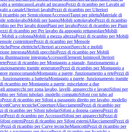
vabi a semincasso
Lavabi ad incasso
Pezzi di ricambio per Lavabi ad
vabi a canale
Ulteriori lavabi
Pezzi di ricambio per Ulteriori
di ricambio per Semicolonne
Accessori
Tappi per piletta
Materiale di
ile sottolavabo
Mobili per bagno
Mobili sottolavabo
Pezzi di ricambio
ambio per Per lavabi doppi
Piani per lavabo
Pezzi di ricambio per Piani
ezzi di ricambio per Per lavabo da appoggio rettangolare
Mobili
r Mobili a colonna
Mobili a mezza altezza
Pezzi di ricambio per Mobili
nsole contenitore
Pezzi di ricambio per Mensole
tiche
Prese elettriche
Ulteriori accessori
Specchi e mobili
zione integrata
Mobili specchio
Pezzi di ricambio per Mobili
za illuminazione integrata
Accessori
Elementi luminosi
Ulteriori
rete
Pezzi di ricambio per Montaggio a pianale, funzionamento a
funzionamento tramite generatore
Pezzi di ricambio per Montaggio a
elatore monocomando
Montaggio a parete, funzionamento a rete
Pezzi di
, funzionamento a batteria
Montaggio a parete, funzionamento tramite
di ricambio per Montaggio a parete, miscelatore a due
gli apparecchi per zona lavabo, lavelli, apparecchi e lavatoi
Sifoni per
ambio per Sifoni tubolari, modello compatto
Sifoni con tubo ad
o
Pezzi di ricambio per Sifoni a passaggio diretto per lavabo, modello
cotti
Curve tecniche
Coperture
Allacciamenti
Pezzi di ricambio per
zi di ricambio per Sifoni tubolari
Sifoni a doppia camera
Pezzi di
ori
Pezzi di ricambio per Accessori
Sifoni per apparecchi
Pezzi di
Sifoni esterni
Pezzi di ricambio per Sifoni esterni
Allacciamenti
Pezzi di
e
Pezzi di ricambio per Curve tecniche
Manicotti
Pezzi di ricambio per
richi a pavimento per docce
Pezzi di ricambio per Scarichi a