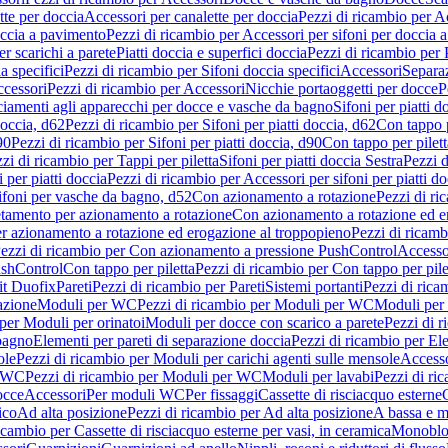
tte per doccia
Accessori per canalette per doccia
Pezzi di ricambio per Ac
occia a pavimento
Pezzi di ricambio per Accessori per sifoni per doccia 
r scarichi a parete
Piatti doccia e superfici doccia
Pezzi di ricambio per P
a specifici
Pezzi di ricambio per Sifoni doccia specifici
Accessori
Separa
cessori
Pezzi di ricambio per Accessori
Nicchie portaoggetti per docce
P
ciamenti agli apparecchi per docce e vasche da bagno
Sifoni per piatti d
doccia, d62
Pezzi di ricambio per Sifoni per piatti doccia, d62
Con tappo p
90
Pezzi di ricambio per Sifoni per piatti doccia, d90
Con tappo per pilett
zi di ricambio per Tappi per piletta
Sifoni per piatti doccia Sestra
Pezzi d
 per piatti doccia
Pezzi di ricambio per Accessori per sifoni per piatti do
ifoni per vasche da bagno, d52
Con azionamento a rotazione
Pezzi di r
etamento per azionamento a rotazione
Con azionamento a rotazione ed e
r azionamento a rotazione ed erogazione al troppopieno
Pezzi di ricam
ezzi di ricambio per Con azionamento a pressione PushControl
Accesso
ushControl
Con tappo per piletta
Pezzi di ricambio per Con tappo per pile
it Duofix
Pareti
Pezzi di ricambio per Pareti
Sistemi portanti
Pezzi di rica
azione
Moduli per WC
Pezzi di ricambio per Moduli per WC
Moduli per 
per Moduli per orinatoi
Moduli per docce con scarico a parete
Pezzi di r
 bagno
Elementi per pareti di separazione doccia
Pezzi di ricambio per Ele
ole
Pezzi di ricambio per Moduli per carichi agenti sulle mensole
Access
r WC
Pezzi di ricambio per Moduli per WC
Moduli per lavabi
Pezzi di ri
occe
Accessori
Per moduli WC
Per fissaggi
Cassette di risciacquo esterne
C
ico
Ad alta posizione
Pezzi di ricambio per Ad alta posizione
A bassa e m
icambio per Cassette di risciacquo esterne per vasi, in ceramica
Monoblo