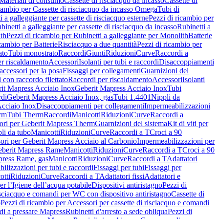
Materiali di consumo
Cassette di risciacquo da incasso
Cassette di
icambio per Cassette di risciacquo da incasso Omega
Tubi di
i a galleggiante per cassette di risciacquo esterne
Pezzi di ricambio per
binetti a galleggiante per cassette di risciacquo da incasso
Rubinetti a
ith
Pezzi di ricambio per Rubinetti a galleggiante per Monolith
Batterie
icambio per Batterie
Risciacquo a due quantità
Pezzi di ricambio per
ato
Tubi monostrato
Raccordi
Giunti
Riduzioni
Curve
Raccordi a
r riscaldamento
Accessori
Isolanti per tubi e raccordi
Disaccoppiamenti
accessori per la posa
Fissaggi per collegamenti
Guarnizioni del
i con raccordo filettato
Raccordi per riscaldamento
Accessori
Isolanti
it Mapress Acciaio Inox
Geberit Mapress Acciaio Inox
Tubi
di
Geberit Mapress Acciaio Inox, gas
Tubi 1.4401
Nippli da
Acciaio Inox
Disaccoppiamenti per collegamenti
Impermeabilizzazioni
rm
Tubi Therm
Raccordi
Manicotti
Riduzioni
Curve
Raccordi a
ori per Geberit Mapress Therm
Guarnizioni del sistema
Kit di viti per
li da tubo
Manicotti
Riduzioni
Curve
Raccordi a T
Croci a 90
ori per Geberit Mapress Acciaio al Carbonio
Impermeabilizzazioni per
berit Mapress Rame
Manicotti
Riduzioni
Curve
Raccordi a T
Croci a 90
press Rame, gas
Manicotti
Riduzioni
Curve
Raccordi a T
Adattatori
ilizzazioni per tubi e raccordi
Fissaggi per tubi
Fissaggi per
otti
Riduzioni
Curve
Raccordi a T
Adattatori fissi
Adattatori e
er l’Igiene dell’acqua potabile
Dispositivi antiristagno
Pezzi di
isciacquo e comandi per WC con dispositivo antiristagno
Cassette di
o
Pezzi di ricambio per Accessori per cassette di risciacquo e comandi
di a pressare Mapress
Rubinetti d'arresto a sede obliqua
Pezzi di