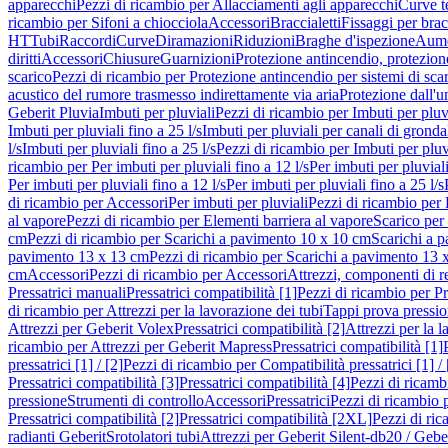
apparecchi
Pezzi di ricambio per Allacciamenti agli apparecchi
Curve t
ricambio per Sifoni a chiocciola
Accessori
Braccialetti
Fissaggi per bracc
HT
Tubi
Raccordi
Curve
Diramazioni
Riduzioni
Braghe d'ispezione
Aume
diritti
Accessori
Chiusure
Guarnizioni
Protezione antincendio, protezione
scarico
Pezzi di ricambio per Protezione antincendio per sistemi di sca
acustico del rumore trasmesso indirettamente via aria
Protezione dall'u
Geberit Pluvia
Imbuti per pluviali
Pezzi di ricambio per Imbuti per pluv
Imbuti per pluviali fino a 25 l/s
Imbuti per pluviali per canali di gronda
l/s
Imbuti per pluviali fino a 25 l/s
Pezzi di ricambio per Imbuti per pluvi
ricambio per Per imbuti per pluviali fino a 12 l/s
Per imbuti per pluviali
Per imbuti per pluviali fino a 12 l/s
Per imbuti per pluviali fino a 25 l/s
di ricambio per Accessori
Per imbuti per pluviali
Pezzi di ricambio per 
al vapore
Pezzi di ricambio per Elementi barriera al vapore
Scarico per
cm
Pezzi di ricambio per Scarichi a pavimento 10 x 10 cm
Scarichi a 
pavimento 13 x 13 cm
Pezzi di ricambio per Scarichi a pavimento 13 
cm
Accessori
Pezzi di ricambio per Accessori
Attrezzi, componenti di r
Pressatrici manuali
Pressatrici compatibilità [1]
Pezzi di ricambio per Pre
di ricambio per Attrezzi per la lavorazione dei tubi
Tappi prova pressi
Attrezzi per Geberit Volex
Pressatrici compatibilità [2]
Attrezzi per la l
ricambio per Attrezzi per Geberit Mapress
Pressatrici compatibilità [1]
pressatrici [1] / [2]
Pezzi di ricambio per Compatibilità pressatrici [1] / 
Pressatrici compatibilità [3]
Pressatrici compatibilità [4]
Pezzi di ricambi
pressione
Strumenti di controllo
Accessori
Pressatrici
Pezzi di ricambio p
Pressatrici compatibilità [2]
Pressatrici compatibilità [2XL]
Pezzi di ric
radianti Geberit
Srotolatori tubi
Attrezzi per Geberit Silent-db20 / Gebe