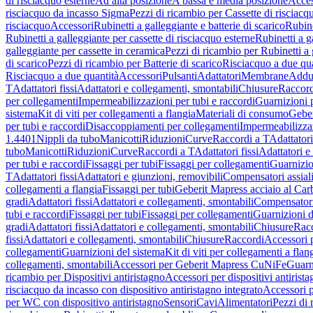
di risciacquo esterne
Ad alta posizione
A bassa e media posizione
Acces
risciacquo da incasso Sigma
Pezzi di ricambio per Cassette di risciac
risciacquo
Accessori
Rubinetti a galleggiante e batterie di scarico
Rubine
Rubinetti a galleggiante per cassette di risciacquo esterne
Rubinetti a g
galleggiante per cassette in ceramica
Pezzi di ricambio per Rubinetti a 
di scarico
Pezzi di ricambio per Batterie di scarico
Risciacquo a due qua
Risciacquo a due quantità
Accessori
Pulsanti
Adattatori
Membrane
Adduz
T
Adattatori fissi
Adattatori e collegamenti, smontabili
Chiusure
Raccord
per collegamenti
Impermeabilizzazioni per tubi e raccordi
Guarnizioni 
sistema
Kit di viti per collegamenti a flangia
Materiali di consumo
Geber
per tubi e raccordi
Disaccoppiamenti per collegamenti
Impermeabilizzaz
1.4401
Nippli da tubo
Manicotti
Riduzioni
Curve
Raccordi a T
Adattatori
tubo
Manicotti
Riduzioni
Curve
Raccordi a T
Adattatori fissi
Adattatori e
per tubi e raccordi
Fissaggi per tubi
Fissaggi per collegamenti
Guarnizio
T
Adattatori fissi
Adattatori e giunzioni, removibili
Compensatori assial
collegamenti a flangia
Fissaggi per tubi
Geberit Mapress acciaio al Car
gradi
Adattatori fissi
Adattatori e collegamenti, smontabili
Compensator
tubi e raccordi
Fissaggi per tubi
Fissaggi per collegamenti
Guarnizioni d
gradi
Adattatori fissi
Adattatori e collegamenti, smontabili
Chiusure
Rac
fissi
Adattatori e collegamenti, smontabili
Chiusure
Raccordi
Accessori 
collegamenti
Guarnizioni del sistema
Kit di viti per collegamenti a flan
collegamenti, smontabili
Accessori per Geberit Mapress CuNiFe
Guarn
ricambio per Dispositivi antiristagno
Accessori per dispositivi antirist
risciacquo da incasso con dispositivo antiristagno integrato
Accessori p
per WC con dispositivo antiristagno
Sensori
Cavi
Alimentatori
Pezzi di 