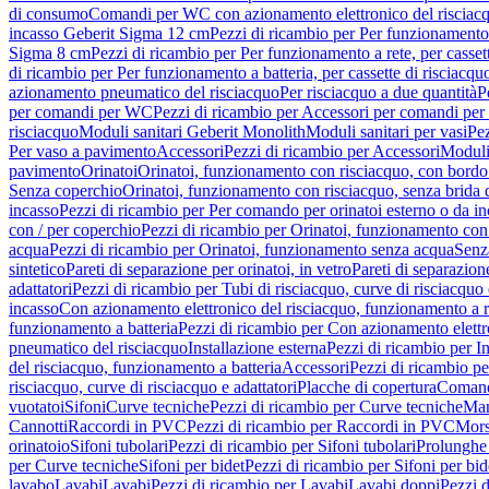
di consumo
Comandi per WC con azionamento elettronico del risciac
incasso Geberit Sigma 12 cm
Pezzi di ricambio per Per funzionamento 
Sigma 8 cm
Pezzi di ricambio per Per funzionamento a rete, per casse
di ricambio per Per funzionamento a batteria, per cassette di risciac
azionamento pneumatico del risciacquo
Per risciacquo a due quantità
P
per comandi per WC
Pezzi di ricambio per Accessori per comandi pe
risciacquo
Moduli sanitari Geberit Monolith
Moduli sanitari per vasi
Pez
Per vaso a pavimento
Accessori
Pezzi di ricambio per Accessori
Moduli 
pavimento
Orinatoi
Orinatoi, funzionamento con risciacquo, con bordo 
Senza coperchio
Orinatoi, funzionamento con risciacquo, senza brida d
incasso
Pezzi di ricambio per Per comando per orinatoi esterno o da i
con / per coperchio
Pezzi di ricambio per Orinatoi, funzionamento con 
acqua
Pezzi di ricambio per Orinatoi, funzionamento senza acqua
Senz
sintetico
Pareti di separazione per orinatoi, in vetro
Pareti di separazion
adattatori
Pezzi di ricambio per Tubi di risciacquo, curve di risciacquo 
incasso
Con azionamento elettronico del risciacquo, funzionamento a r
funzionamento a batteria
Pezzi di ricambio per Con azionamento elettr
pneumatico del risciacquo
Installazione esterna
Pezzi di ricambio per In
del risciacquo, funzionamento a batteria
Accessori
Pezzi di ricambio pe
risciacquo, curve di risciacquo e adattatori
Placche di copertura
Comand
vuotatoi
Sifoni
Curve tecniche
Pezzi di ricambio per Curve tecniche
Man
Cannotti
Raccordi in PVC
Pezzi di ricambio per Raccordi in PVC
Mors
orinatoio
Sifoni tubolari
Pezzi di ricambio per Sifoni tubolari
Prolunghe 
per Curve tecniche
Sifoni per bidet
Pezzi di ricambio per Sifoni per bid
lavabo
Lavabi
Lavabi
Pezzi di ricambio per Lavabi
Lavabi doppi
Pezzi 