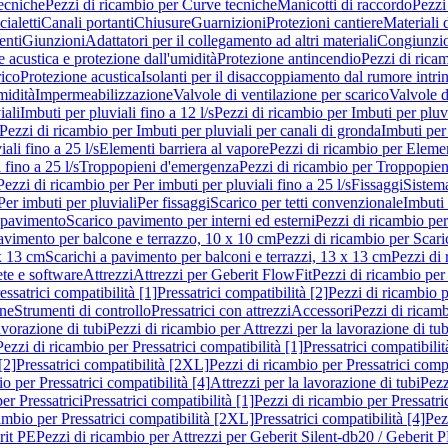
ecniche
Pezzi di ricambio per Curve tecniche
Manicotti di raccordo
Pezzi
ialetti
Canali portanti
Chiusure
Guarnizioni
Protezioni cantiere
Materiali
nti
Giunzioni
Adattatori per il collegamento ad altri materiali
Congiunzio
 acustica e protezione dall'umidità
Protezione antincendio
Pezzi di rica
rico
Protezione acustica
Isolanti per il disaccoppiamento dal rumore intri
midità
Impermeabilizzazione
Valvole di ventilazione per scarico
Valvole d
iali
Imbuti per pluviali fino a 12 l/s
Pezzi di ricambio per Imbuti per pluvi
Pezzi di ricambio per Imbuti per pluviali per canali di gronda
Imbuti per 
ali fino a 25 l/s
Elementi barriera al vapore
Pezzi di ricambio per Elemen
 fino a 25 l/s
Troppopieni d'emergenza
Pezzi di ricambio per Troppopie
Pezzi di ricambio per Per imbuti per pluviali fino a 25 l/s
Fissaggi
Sistem
Per imbuti per pluviali
Per fissaggi
Scarico per tetti convenzionale
Imbuti 
 pavimento
Scarico pavimento per interni ed esterni
Pezzi di ricambio per
pavimento per balcone e terrazzo, 10 x 10 cm
Pezzi di ricambio per Scari
x 13 cm
Scarichi a pavimento per balconi e terrazzi, 13 x 13 cm
Pezzi di 
ete e software
Attrezzi
Attrezzi per Geberit FlowFit
Pezzi di ricambio per
ssatrici compatibilità [1]
Pressatrici compatibilità [2]
Pezzi di ricambio p
one
Strumenti di controllo
Pressatrici con attrezzi
Accessori
Pezzi di ricam
avorazione di tubi
Pezzi di ricambio per Attrezzi per la lavorazione di tub
Pezzi di ricambio per Pressatrici compatibilità [1]
Pressatrici compatibilit
[2]
Pressatrici compatibilità [2XL]
Pezzi di ricambio per Pressatrici comp
o per Pressatrici compatibilità [4]
Attrezzi per la lavorazione di tubi
Pezz
er Pressatrici
Pressatrici compatibilità [1]
Pezzi di ricambio per Pressatric
ambio per Pressatrici compatibilità [2XL]
Pressatrici compatibilità [4]
Pez
rit PE
Pezzi di ricambio per Attrezzi per Geberit Silent-db20 / Geberit 