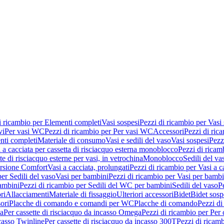
i ricambio per Elementi completi
Vasi sospesi
Pezzi di ricambio per Vasi
vi
Per vasi WC
Pezzi di ricambio per Per vasi WC
Accessori
Pezzi di ric
nti completi
Materiale di consumo
Vasi e sedili del vaso
Vasi sospesi
Pezz
 a cacciata per cassetta di risciacquo esterna monoblocco
Pezzi di ricamb
te di risciacquo esterne per vasi, in vetrochina
Monoblocco
Sedili del va
ersione Comfort
Vasi a cacciata, prolungati
Pezzi di ricambio per Vasi a c
er Sedili del vaso
Vasi per bambini
Pezzi di ricambio per Vasi per bambi
ambini
Pezzi di ricambio per Sedili del WC per bambini
Sedili del vaso
P
ri
Allacciamenti
Materiale di fissaggio
Ulteriori accessori
Bidet
Bidet sosp
ori
Placche di comando e comandi per WC
Placche di comando
Pezzi di
ma
Per cassette di risciacquo da incasso Omega
Pezzi di ricambio per Per
ncasso Twinline
Per cassette di risciacquo da incasso 300T
Pezzi di ricamb