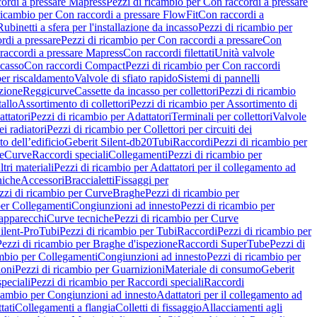
ordi a pressare Mapress
Pezzi di ricambio per Con raccordi a pressare
ricambio per Con raccordi a pressare FlowFit
Con raccordi a
Rubinetti a sfera per l'installazione da incasso
Pezzi di ricambio per
rdi a pressare
Pezzi di ricambio per Con raccordi a pressare
Con
raccordi a pressare Mapress
Con raccordi filettati
Unità valvole
ncasso
Con raccordi Compact
Pezzi di ricambio per Con raccordi
per riscaldamento
Valvole di sfiato rapido
Sistemi di pannelli
azione
Reggicurve
Cassette da incasso per collettori
Pezzi di ricambio
tallo
Assortimento di collettori
Pezzi di ricambio per Assortimento di
ttatori
Pezzi di ricambio per Adattatori
Terminali per collettori
Valvole
ei radiatori
Pezzi di ricambio per Collettori per circuiti dei
o dell’edificio
Geberit Silent-db20
Tubi
Raccordi
Pezzi di ricambio per
e
Curve
Raccordi speciali
Collegamenti
Pezzi di ricambio per
tri materiali
Pezzi di ricambio per Adattatori per il collegamento ad
niche
Accessori
Braccialetti
Fissaggi per
zzi di ricambio per Curve
Braghe
Pezzi di ricambio per
per Collegamenti
Congiunzioni ad innesto
Pezzi di ricambio per
 apparecchi
Curve tecniche
Pezzi di ricambio per Curve
ilent-Pro
Tubi
Pezzi di ricambio per Tubi
Raccordi
Pezzi di ricambio per
Pezzi di ricambio per Braghe d'ispezione
Raccordi SuperTube
Pezzi di
ambio per Collegamenti
Congiunzioni ad innesto
Pezzi di ricambio per
ioni
Pezzi di ricambio per Guarnizioni
Materiale di consumo
Geberit
peciali
Pezzi di ricambio per Raccordi speciali
Raccordi
icambio per Congiunzioni ad innesto
Adattatori per il collegamento ad
tati
Collegamenti a flangia
Colletti di fissaggio
Allacciamenti agli