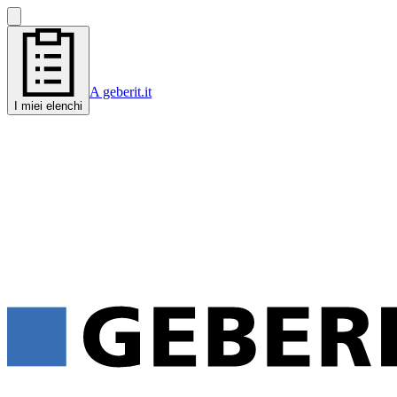
A geberit.it
I miei elenchi