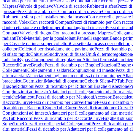
ricambio per Rubinetti d'arresto a sede obliqua
Con raccordi a pressar
Mapress
Valvole di prelievo
Valvole di scarico
Rubinetti a sfera
Pezzi di
pressare
Pezzi di ricambio per Con raccordi a pressare
Con raccordi a 
Rubinetti a sfera per l'installazione da incasso
Con raccordi a pressare
raccordi Volex
Con raccordi Compact
Pezzi di ricambio per Con racc
d'intercettazione e collettori per il montaggio da incasso
Pezzi di ricamb
Compact
Valvole di ritegno
Con raccordi a pressare Mapress
Collegamen
radianti
Tubi
Materiali per la posa
Isolanti
Pannelli sagomati
Bande perim
per Cassette da incasso per collettori
Cassette da incasso per collettori,
collettori
Collettori per riscaldamento a pavimento
Pezzi di ricambio pe
di sfiato rapido
Chiusure
Suddivisori di flusso
Unità di termoregolazion
radiatori
Bypass
Componenti di regolazione
Attuatori
Termostati ambien
Raccordi
Curve
Braghe
Pezzi di ricambio per Braghe
Riduzioni
Braghe 
Collegamenti
Collegamenti a saldare
Congiunzioni ad innesto
Pezzi di 
altri materiali
Allacciamenti agli apparecchi
Pezzi di ricambio per Allac
braccialetti
Guarnizioni
Materiali di consumo
Geberit Silent-PP
Tubi
Pez
Braghe
Riduzioni
Pezzi di ricambio per Riduzioni
Braghe d'ispezione
Pe
Congiunzioni ad innesto
Adattatori per il collegamento ad altri materia
tecniche
Manicotti
Pezzi di ricambio per Manicotti
Accessori
Braccialett
Raccordi
Curve
Pezzi di ricambio per Curve
Braghe
Pezzi di ricambio 
ricambio per Raccordi SuperTube
Curve
Pezzi di ricambio per Curve
D
Congiunzioni ad innesto
Adattatori per il collegamento ad altri materia
PE
Tubi
Raccordi
Pezzi di ricambio per Raccordi
Curve
Braghe
Riduzion
SuperTube
Curve
Raccordi speciali
Collegamenti
Pezzi di ricambio per
altri materiali
Pezzi di ricambio per Adattatori per il collegamento ad alt