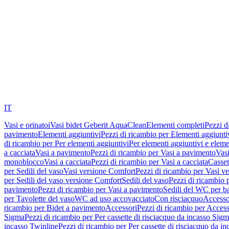
IT
Vasi e orinatoi
Vasi bidet Geberit AquaClean
Elementi completi
Pezzi d
pavimento
Elementi aggiuntivi
Pezzi di ricambio per Elementi aggiunti
di ricambio per Per elementi aggiuntivi
Per elementi aggiuntivi e eleme
a cacciata
Vasi a pavimento
Pezzi di ricambio per Vasi a pavimento
Vasi
monoblocco
Vasi a cacciata
Pezzi di ricambio per Vasi a cacciata
Casset
per Sedili del vaso
Vasi versione Comfort
Pezzi di ricambio per Vasi v
per Sedili del vaso versione Comfort
Sedili del vaso
Pezzi di ricambio p
pavimento
Pezzi di ricambio per Vasi a pavimento
Sedili del WC per b
per Tavolette del vaso
WC ad uso accovacciato
Con risciacquo
Accesso
ricambio per Bidet a pavimento
Accessori
Pezzi di ricambio per Access
Sigma
Pezzi di ricambio per Per cassette di risciacquo da incasso Sig
incasso Twinline
Pezzi di ricambio per Per cassette di risciacquo da i